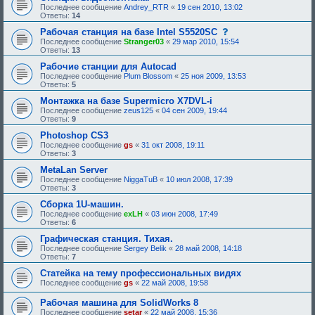
Последнее сообщение
Andrey_RTR
«
19 сен 2010, 13:02
Ответы:
14
с
Рабочая станция на базе Intel S5520SC
о
Последнее сообщение
Stranger03
«
29 мар 2010, 15:54
о
Ответы:
13
б
щ
Рабочие станции для Autocad
е
Последнее сообщение
Plum Blossom
«
25 ноя 2009, 13:53
н
Ответы:
5
и
е
Монтажка на базе Supermicro X7DVL-i
,
Последнее сообщение
zeus125
«
04 сен 2009, 19:44
т
Ответы:
9
р
е
Photoshop CS3
б
Последнее сообщение
gs
«
31 окт 2008, 19:11
у
Ответы:
3
ю
щ
MetaLan Server
е
Последнее сообщение
NiggaTuB
«
10 июл 2008, 17:39
е
Ответы:
3
о
д
Сборка 1U-машин.
о
Последнее сообщение
exLH
«
03 июн 2008, 17:49
б
Ответы:
6
р
е
Графическая станция. Тихая.
н
Последнее сообщение
Sergey Belik
«
28 май 2008, 14:18
и
Ответы:
7
я
:
Статейка на тему профессиональных видях
Последнее сообщение
gs
«
22 май 2008, 19:58
Рабочая машина для SolidWorks 8
Последнее сообщение
setar
«
22 май 2008, 15:36