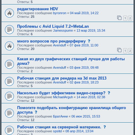
о
Ответы:
5
б
щ
редактирование HDV
е
Последнее сообщение
byronron
«
04 май 2019, 14:22
н
Ответы:
25
1
2
и
е
,
Проблемы с Avid Liquid 7.2+MetaLan
т
Последнее сообщение
Jamesspumn
«
13 мар 2019, 15:34
р
Ответы:
6
е
б
с
много вопросов про рендерферму
у
о
Последнее сообщение
Avenduff
«
07 фев 2019, 11:00
ю
о
Ответы:
20
1
2
щ
б
е
щ
е
Какая из двух графических станций лучше для работы
е
о
н
дома?
д
и
Последнее сообщение
Avenduff
«
03 фев 2019, 09:48
о
е
Ответы:
2
б
,
р
т
Рабочая станция для рендера на 3d max 2013
е
р
Последнее сообщение
Avenduff
«
02 фев 2019, 18:23
н
е
Ответы:
5
и
б
я
у
с
Насколько будет эффективен видео-сервер?
:
ю
о
Последнее сообщение
MichaelArguh
«
14 июл 2018, 02:38
щ
о
Ответы:
12
е
б
е
щ
Помогите подобрать конфигурацию хранилища общего
о
е
с
доступа
д
н
о
Последнее сообщение
БратАнни
«
06 июн 2015, 15:53
о
и
о
Ответы:
12
б
е
б
р
,
щ
с
Рабочая станция на серверной материнке.
е
т
е
о
н
Последнее сообщение
spsltd
«
08 апр 2014, 13:04
р
н
о
и
Ответы:
3