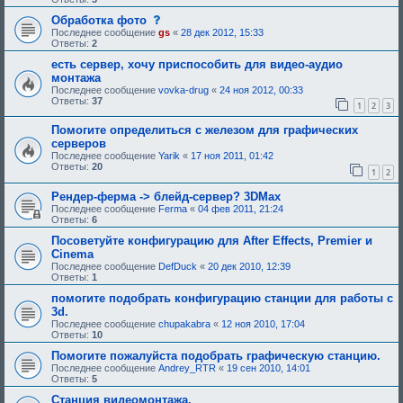
е
и
б
я
б
е
щ
с
Обработка фото
:
у
,
е
о
Последнее сообщение
gs
«
28 дек 2012, 15:33
ю
т
н
о
Ответы:
2
щ
р
и
б
е
е
е
щ
есть сервер, хочу приспособить для видео-аудио
е
б
,
е
монтажа
о
у
т
н
д
Последнее сообщение
vovka-drug
«
24 ноя 2012, 00:33
ю
р
и
о
Ответы:
37
щ
е
е
1
2
3
б
е
б
,
р
е
у
т
Помогите определиться с железом для графических
е
о
ю
р
н
серверов
д
щ
е
и
Последнее сообщение
Yarik
«
17 ноя 2011, 01:42
о
е
б
я
Ответы:
20
б
е
у
1
2
:
р
о
ю
е
д
щ
Рендер-ферма -> блейд-сервер? 3DMax
н
о
е
Последнее сообщение
Ferma
«
04 фев 2011, 21:24
и
б
е
Ответы:
6
я
р
о
:
е
д
Посоветуйте конфигурацию для After Effects, Premier и
н
о
Cinema
и
б
я
р
Последнее сообщение
DefDuck
«
20 дек 2010, 12:39
:
е
Ответы:
1
н
помогите подобрать конфигурацию станции для работы с
и
я
3d.
:
Последнее сообщение
chupakabra
«
12 ноя 2010, 17:04
Ответы:
10
Помогите пожалуйста подобрать графическую станцию.
Последнее сообщение
Andrey_RTR
«
19 сен 2010, 14:01
Ответы:
5
Станция видеомонтажа.