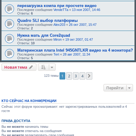
д
перезагрузка компа при просчете видео
о
Последнее сообщение
VendeTTa
«
13 ноя 2007, 14:46
б
Ответы:
6
р
е
Quadro SLI выбор платформы
н
Последнее сообщение
Alex203
«
26 окт 2007, 15:47
и
Ответы:
2
я
:
Нужна мать для Core2quad
Последнее сообщение
Miron
«
19 окт 2007, 01:47
Ответы:
10
Материнская плата Intel 945GNTLKR видео на 4 монитора?
Последнее сообщение
Tert
«
28 авг 2007, 11:34
Ответы:
5
Новая тема
1
2
3
4
След.
123 темы
Перейти
КТО СЕЙЧАС НА КОНФЕРЕНЦИИ
Сейчас этот форум просматривают: нет зарегистрированных пользователей и 4
гостя
ПРАВА ДОСТУПА
Вы
не можете
начинать темы
Вы
не можете
отвечать на сообщения
Вы
не можете
редактировать свои сообщения