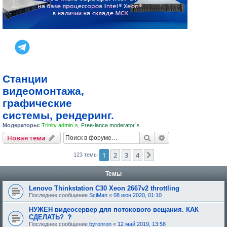
Станции
видеомонтажа,
графические
системы, рендеринг.
Модераторы:
Trinity admin`s
,
Free-lance moderator`s
Поиск
Расширенный пои
Новая тема
1
2
3
4
След.
123 темы
Темы
Lenovo Thinkstation C30 Xeon 2667v2 throttling
Последнее сообщение
SciMan
«
08 июн 2020, 01:10
НУЖЕН видеосервер для потокового вещания. КАК
с
СДЕЛАТЬ?
о
Последнее сообщение
byronron
«
12 май 2019, 13:58