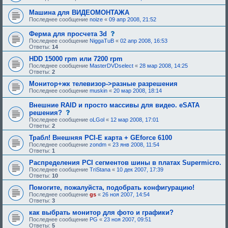
Машина для ВИДЕОМОНТАЖА
Последнее сообщение
noize
«
09 апр 2008, 21:52
с
Ферма для просчета 3d
о
Последнее сообщение
NiggaTuB
«
02 апр 2008, 16:53
о
Ответы:
14
б
щ
HDD 15000 rpm или 7200 rpm
е
Последнее сообщение
MasterDVDselect
«
28 мар 2008, 14:25
н
Ответы:
2
и
е
Монитор+жк телевизор->разные разрешения
,
Последнее сообщение
muskin
«
20 мар 2008, 18:14
т
р
Внешние RAID и просто массивы для видео. eSATA
е
с
решения?
б
о
у
Последнее сообщение
oLGol
«
12 мар 2008, 17:01
о
ю
Ответы:
2
б
щ
щ
е
Трабл! Внешняя PCI-E карта + GEforce 6100
е
е
Последнее сообщение
zondm
«
23 янв 2008, 11:54
н
о
Ответы:
1
и
д
е
о
Распределения PCI сегментов шины в платах Supermicro.
,
б
Последнее сообщение
TriStana
«
10 дек 2007, 17:39
т
р
Ответы:
10
р
е
е
н
Помогите, пожалуйста, подобрать конфигурацию!
б
и
Последнее сообщение
gs
«
26 ноя 2007, 14:54
у
я
Ответы:
3
ю
:
щ
как выбрать монитор для фото и графики?
е
Последнее сообщение
PG
«
23 ноя 2007, 09:51
е
Ответы:
5
о