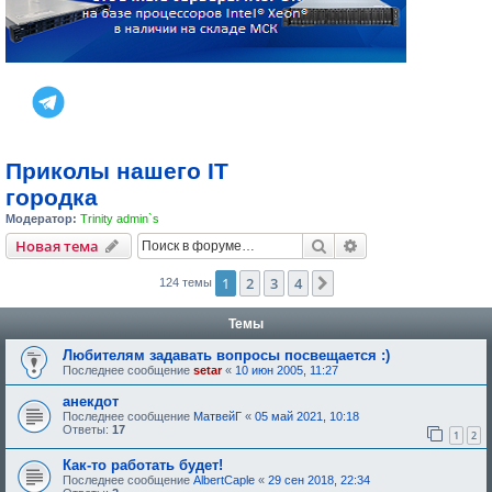
Приколы нашего IT
городка
Модератор:
Trinity admin`s
Поиск
Расширенный пои
Новая тема
1
2
3
4
След.
124 темы
Темы
Любителям задавать вопросы посвещается :)
Последнее сообщение
setar
«
10 июн 2005, 11:27
анекдот
Последнее сообщение
МатвейГ
«
05 май 2021, 10:18
Ответы:
17
1
2
Как-то работать будет!
Последнее сообщение
AlbertCaple
«
29 сен 2018, 22:34