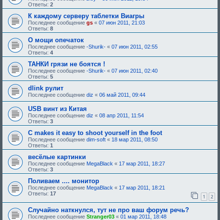
у
н
Ответы:
2
ю
и
щ
е
К каждому серверу таблетки Виагры
е
,
Последнее сообщение
gs
«
07 июн 2011, 21:03
е
т
Ответы:
8
о
р
д
е
О мощи опечаток
о
б
Последнее сообщение
-Shurik-
«
07 июн 2011, 02:55
б
у
Ответы:
4
р
ю
е
щ
ТАНКИ грязи не боятся !
н
е
Последнее сообщение
-Shurik-
«
07 июн 2011, 02:40
и
е
Ответы:
5
я
о
:
д
dlink рулит
о
Последнее сообщение
diz
«
06 май 2011, 09:44
б
р
USB винт из Китая
е
н
Последнее сообщение
diz
«
08 апр 2011, 11:54
и
Ответы:
3
я
:
C makes it easy to shoot yourself in the foot
Последнее сообщение
dim-soft
«
18 мар 2011, 08:50
Ответы:
1
весёлые картинки
Последнее сообщение
MegaBlack
«
17 мар 2011, 18:27
Ответы:
3
Поливаем .... монитор
Последнее сообщение
MegaBlack
«
17 мар 2011, 18:21
Ответы:
17
1
2
Случайно наткнулся, тут не про ваш форум речь?
Последнее сообщение
Stranger03
«
01 мар 2011, 18:48