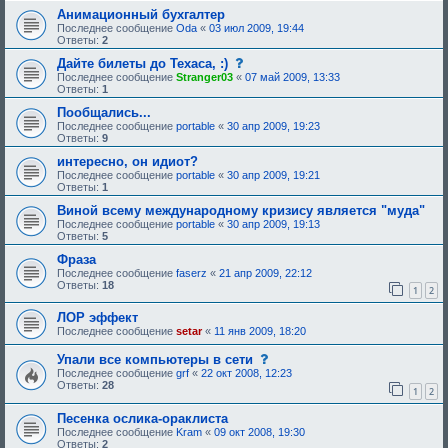
Анимационный бухгалтер
Последнее сообщение
Oda
«
03 июл 2009, 19:44
Ответы:
2
с
Дайте билеты до Техаса, :)
о
Последнее сообщение
Stranger03
«
07 май 2009, 13:33
о
Ответы:
1
б
щ
Пообщались...
е
Последнее сообщение
portable
«
30 апр 2009, 19:23
н
Ответы:
9
и
е
интересно, он идиот?
,
Последнее сообщение
portable
«
30 апр 2009, 19:21
т
Ответы:
1
р
е
Виной всему международному кризису является "муда"
б
Последнее сообщение
portable
«
30 апр 2009, 19:13
у
Ответы:
5
ю
щ
Фраза
е
Последнее сообщение
faserz
«
21 апр 2009, 22:12
е
Ответы:
18
о
1
2
д
о
ЛОР эффект
б
Последнее сообщение
setar
«
11 янв 2009, 18:20
р
е
с
Упали все компьютеры в сети
н
о
и
Последнее сообщение
grf
«
22 окт 2008, 12:23
о
я
Ответы:
28
1
2
б
:
щ
Песенка ослика-ораклиста
е
н
Последнее сообщение
Kram
«
09 окт 2008, 19:30
и
Ответы:
2