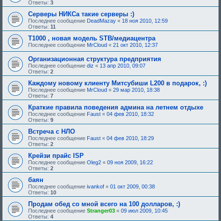
Ответы:
3
Серверы НИКСа такие серверы :)
Последнее сообщение
DeadMazay
«
18 ноя 2010, 12:59
Ответы:
11
Т1000 , новая модель STB/медиацентра
Последнее сообщение
MrCloud
«
21 окт 2010, 12:37
Организационная структура предприятия
Последнее сообщение
diz
«
13 апр 2010, 09:07
Ответы:
2
Каждому новому клиенту Митсубиши L200 в подарок, :)
Последнее сообщение
MrCloud
«
29 мар 2010, 18:38
Ответы:
7
Кpаткие пpавила поведения админа на летнем отдыхе
Последнее сообщение
Faust
«
04 фев 2010, 18:32
Ответы:
9
Встреча с НЛО
Последнее сообщение
Faust
«
04 фев 2010, 18:29
Ответы:
2
Крейзи прайс ISP
Последнее сообщение
Oleg2
«
09 ноя 2009, 16:22
Ответы:
2
баян
Последнее сообщение
ivankof
«
01 окт 2009, 00:38
Ответы:
10
Продам обед со мной всего на 100 долларов, :)
Последнее сообщение
Stranger03
«
09 июл 2009, 10:45
Ответы:
4