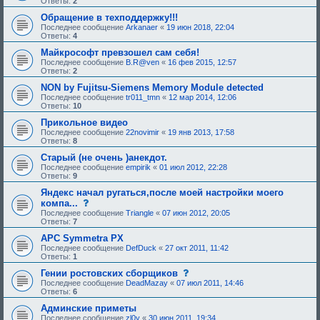
Ответы:
2
Обращение в техподдержку!!!
Последнее сообщение
Arkanaer
«
19 июн 2018, 22:04
Ответы:
4
Майкрософт превзошел сам себя!
Последнее сообщение
B.R@ven
«
16 фев 2015, 12:57
Ответы:
2
NON by Fujitsu-Siemens Memory Module detected
Последнее сообщение
tr011_tmn
«
12 мар 2014, 12:06
Ответы:
10
Прикольное видео
Последнее сообщение
22novimir
«
19 янв 2013, 17:58
Ответы:
8
Старый (не очень )анекдот.
Последнее сообщение
empirik
«
01 июл 2012, 22:28
Ответы:
9
Яндекс начал ругаться,после моей настройки моего
с
компа...
о
Последнее сообщение
Triangle
«
07 июн 2012, 20:05
о
Ответы:
7
б
щ
APC Symmetra PX
е
Последнее сообщение
DefDuck
«
27 окт 2011, 11:42
н
Ответы:
1
и
е
с
Гении ростовских сборщиков
,
о
Последнее сообщение
DeadMazay
«
07 июл 2011, 14:46
т
о
Ответы:
6
р
б
е
щ
Админские приметы
б
е
Последнее сообщение
zl0y
«
30 июн 2011, 19:34