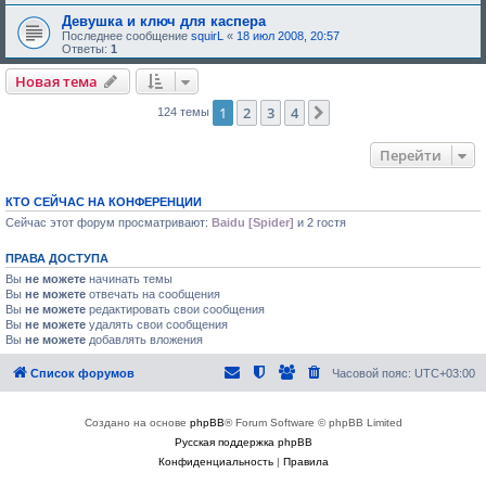
е
,
Девушка и ключ для каспера
т
Последнее сообщение
squirL
«
18 июл 2008, 20:57
р
Ответы:
1
е
б
Новая тема
у
ю
1
2
3
4
щ
След.
124 темы
е
е
о
Перейти
д
о
б
р
КТО СЕЙЧАС НА КОНФЕРЕНЦИИ
е
Сейчас этот форум просматривают:
Baidu [Spider]
и 2 гостя
н
и
я
ПРАВА ДОСТУПА
:
Вы
не можете
начинать темы
Вы
не можете
отвечать на сообщения
Вы
не можете
редактировать свои сообщения
Вы
не можете
удалять свои сообщения
Вы
не можете
добавлять вложения
Список форумов
Часовой пояс:
UTC+03:00
Создано на основе
phpBB
® Forum Software © phpBB Limited
Русская поддержка phpBB
Конфиденциальность
|
Правила