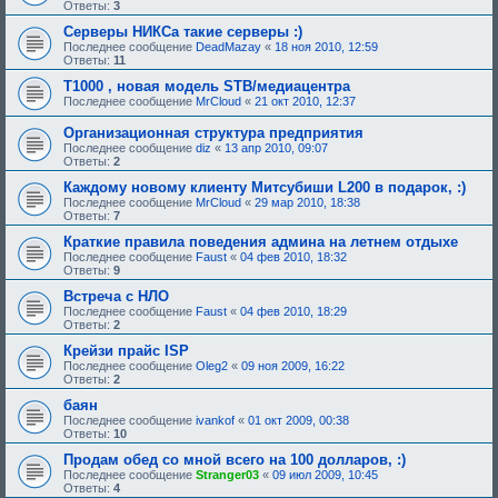
Ответы:
3
Серверы НИКСа такие серверы :)
Последнее сообщение
DeadMazay
«
18 ноя 2010, 12:59
Ответы:
11
Т1000 , новая модель STB/медиацентра
Последнее сообщение
MrCloud
«
21 окт 2010, 12:37
Организационная структура предприятия
Последнее сообщение
diz
«
13 апр 2010, 09:07
Ответы:
2
Каждому новому клиенту Митсубиши L200 в подарок, :)
Последнее сообщение
MrCloud
«
29 мар 2010, 18:38
Ответы:
7
Кpаткие пpавила поведения админа на летнем отдыхе
Последнее сообщение
Faust
«
04 фев 2010, 18:32
Ответы:
9
Встреча с НЛО
Последнее сообщение
Faust
«
04 фев 2010, 18:29
Ответы:
2
Крейзи прайс ISP
Последнее сообщение
Oleg2
«
09 ноя 2009, 16:22
Ответы:
2
баян
Последнее сообщение
ivankof
«
01 окт 2009, 00:38
Ответы:
10
Продам обед со мной всего на 100 долларов, :)
Последнее сообщение
Stranger03
«
09 июл 2009, 10:45
Ответы:
4