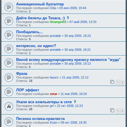
Анимационный бухгалтер
Последнее сообщение
Oda
«
03 июл 2009, 19:44
Ответы:
2
с
Дайте билеты до Техаса, :)
о
Последнее сообщение
Stranger03
«
07 май 2009, 13:33
о
Ответы:
1
б
щ
Пообщались...
е
Последнее сообщение
portable
«
30 апр 2009, 19:23
н
Ответы:
9
и
е
интересно, он идиот?
,
Последнее сообщение
portable
«
30 апр 2009, 19:21
т
Ответы:
1
р
е
Виной всему международному кризису является "муда"
б
Последнее сообщение
portable
«
30 апр 2009, 19:13
у
Ответы:
5
ю
щ
Фраза
е
Последнее сообщение
faserz
«
21 апр 2009, 22:12
е
Ответы:
18
о
1
2
д
о
ЛОР эффект
б
Последнее сообщение
setar
«
11 янв 2009, 18:20
р
е
с
Упали все компьютеры в сети
н
о
и
Последнее сообщение
grf
«
22 окт 2008, 12:23
о
я
Ответы:
28
1
2
б
:
щ
Песенка ослика-ораклиста
е
н
Последнее сообщение
Kram
«
09 окт 2008, 19:30
и
Ответы:
2