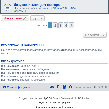
е
,
Девушка и ключ для каспера
т
Последнее сообщение
squirL
«
18 июл 2008, 20:57
р
Ответы:
1
е
б
Новая тема
у
ю
1
2
3
4
щ
След.
124 темы
е
е
о
Перейти
д
о
б
р
КТО СЕЙЧАС НА КОНФЕРЕНЦИИ
е
Сейчас этот форум просматривают: нет зарегистрированных пользователей и 3
н
гостя
и
я
:
ПРАВА ДОСТУПА
Вы
не можете
начинать темы
Вы
не можете
отвечать на сообщения
Вы
не можете
редактировать свои сообщения
Вы
не можете
удалять свои сообщения
Вы
не можете
добавлять вложения
Список форумов
Часовой пояс:
UTC+03:00
Создано на основе
phpBB
® Forum Software © phpBB Limited
Русская поддержка phpBB
Конфиденциальность
|
Правила