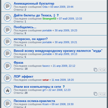
Анимационный бухгалтер
Последнее сообщение
Oda
«
03 июл 2009, 19:44
Ответы:
2
с
Дайте билеты до Техаса, :)
о
Последнее сообщение
Stranger03
«
07 май 2009, 13:33
о
Ответы:
1
б
щ
Пообщались...
е
Последнее сообщение
portable
«
30 апр 2009, 19:23
н
Ответы:
9
и
е
интересно, он идиот?
,
Последнее сообщение
portable
«
30 апр 2009, 19:21
т
Ответы:
1
р
е
Виной всему международному кризису является "муда"
б
Последнее сообщение
portable
«
30 апр 2009, 19:13
у
Ответы:
5
ю
щ
Фраза
е
Последнее сообщение
faserz
«
21 апр 2009, 22:12
е
Ответы:
18
о
1
2
д
о
ЛОР эффект
б
Последнее сообщение
setar
«
11 янв 2009, 18:20
р
е
с
Упали все компьютеры в сети
н
о
и
Последнее сообщение
grf
«
22 окт 2008, 12:23
о
я
Ответы:
28
1
2
б
:
щ
Песенка ослика-ораклиста
е
н
Последнее сообщение
Kram
«
09 окт 2008, 19:30
и
Ответы:
2