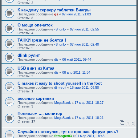
у
н
Ответы:
2
ю
и
щ
е
К каждому серверу таблетки Виагры
е
,
Последнее сообщение
gs
«
07 июн 2011, 21:03
е
т
Ответы:
8
о
р
д
е
О мощи опечаток
о
б
Последнее сообщение
-Shurik-
«
07 июн 2011, 02:55
б
у
Ответы:
4
р
ю
е
щ
ТАНКИ грязи не боятся !
н
е
Последнее сообщение
-Shurik-
«
07 июн 2011, 02:40
и
е
Ответы:
5
я
о
:
д
dlink рулит
о
Последнее сообщение
diz
«
06 май 2011, 09:44
б
р
USB винт из Китая
е
н
Последнее сообщение
diz
«
08 апр 2011, 11:54
и
Ответы:
3
я
:
C makes it easy to shoot yourself in the foot
Последнее сообщение
dim-soft
«
18 мар 2011, 08:50
Ответы:
1
весёлые картинки
Последнее сообщение
MegaBlack
«
17 мар 2011, 18:27
Ответы:
3
Поливаем .... монитор
Последнее сообщение
MegaBlack
«
17 мар 2011, 18:21
Ответы:
17
1
2
Случайно наткнулся, тут не про ваш форум речь?
Последнее сообщение
Stranger03
«
01 мар 2011, 18:48