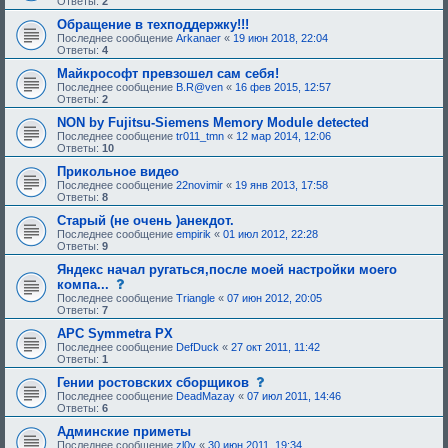
Ответы:
2
Обращение в техподдержку!!!
Последнее сообщение
Arkanaer
«
19 июн 2018, 22:04
Ответы:
4
Майкрософт превзошел сам себя!
Последнее сообщение
B.R@ven
«
16 фев 2015, 12:57
Ответы:
2
NON by Fujitsu-Siemens Memory Module detected
Последнее сообщение
tr011_tmn
«
12 мар 2014, 12:06
Ответы:
10
Прикольное видео
Последнее сообщение
22novimir
«
19 янв 2013, 17:58
Ответы:
8
Старый (не очень )анекдот.
Последнее сообщение
empirik
«
01 июл 2012, 22:28
Ответы:
9
Яндекс начал ругаться,после моей настройки моего
с
компа...
о
Последнее сообщение
Triangle
«
07 июн 2012, 20:05
о
Ответы:
7
б
щ
APC Symmetra PX
е
Последнее сообщение
DefDuck
«
27 окт 2011, 11:42
н
Ответы:
1
и
е
с
Гении ростовских сборщиков
,
о
Последнее сообщение
DeadMazay
«
07 июл 2011, 14:46
т
о
Ответы:
6
р
б
е
щ
Админские приметы
б
е
Последнее сообщение
zl0y
«
30 июн 2011, 19:34