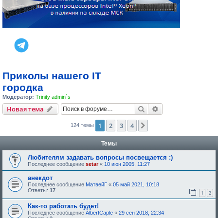
Приколы нашего IT
городка
Модератор:
Trinity admin`s
Поиск
Расширенный пои
Новая тема
1
2
3
4
След.
124 темы
Темы
Любителям задавать вопросы посвещается :)
Последнее сообщение
setar
«
10 июн 2005, 11:27
анекдот
Последнее сообщение
МатвейГ
«
05 май 2021, 10:18
Ответы:
17
1
2
Как-то работать будет!
Последнее сообщение
AlbertCaple
«
29 сен 2018, 22:34