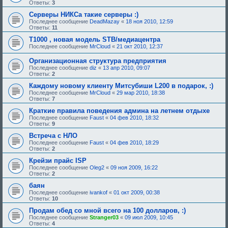
Ответы:
3
Серверы НИКСа такие серверы :)
Последнее сообщение
DeadMazay
«
18 ноя 2010, 12:59
Ответы:
11
Т1000 , новая модель STB/медиацентра
Последнее сообщение
MrCloud
«
21 окт 2010, 12:37
Организационная структура предприятия
Последнее сообщение
diz
«
13 апр 2010, 09:07
Ответы:
2
Каждому новому клиенту Митсубиши L200 в подарок, :)
Последнее сообщение
MrCloud
«
29 мар 2010, 18:38
Ответы:
7
Кpаткие пpавила поведения админа на летнем отдыхе
Последнее сообщение
Faust
«
04 фев 2010, 18:32
Ответы:
9
Встреча с НЛО
Последнее сообщение
Faust
«
04 фев 2010, 18:29
Ответы:
2
Крейзи прайс ISP
Последнее сообщение
Oleg2
«
09 ноя 2009, 16:22
Ответы:
2
баян
Последнее сообщение
ivankof
«
01 окт 2009, 00:38
Ответы:
10
Продам обед со мной всего на 100 долларов, :)
Последнее сообщение
Stranger03
«
09 июл 2009, 10:45
Ответы:
4