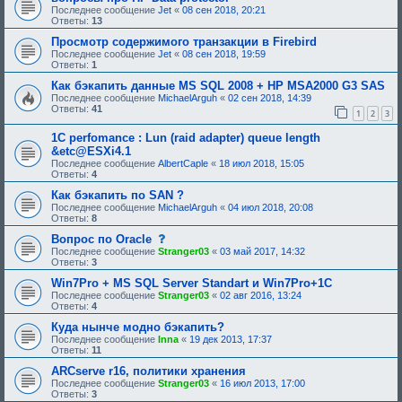
Последнее сообщение
Jet
«
08 сен 2018, 20:21
Ответы:
13
Просмотр содержимого транзакции в Firebird
Последнее сообщение
Jet
«
08 сен 2018, 19:59
Ответы:
1
Как бэкапить данные MS SQL 2008 + HP MSA2000 G3 SAS
Последнее сообщение
MichaelArguh
«
02 сен 2018, 14:39
Ответы:
41
1
2
3
1C perfomance : Lun (raid adapter) queue length
&etc@ESXi4.1
Последнее сообщение
AlbertCaple
«
18 июл 2018, 15:05
Ответы:
4
Как бэкапить по SAN ?
Последнее сообщение
MichaelArguh
«
04 июл 2018, 20:08
Ответы:
8
с
Вопрос по Oracle
о
Последнее сообщение
Stranger03
«
03 май 2017, 14:32
о
Ответы:
3
б
щ
Win7Pro + MS SQL Server Standart и Win7Pro+1С
е
Последнее сообщение
Stranger03
«
02 авг 2016, 13:24
н
Ответы:
4
и
е
Куда нынче модно бэкапить?
,
Последнее сообщение
Inna
«
19 дек 2013, 17:37
т
Ответы:
11
р
е
ARCserve r16, политики хранения
б
Последнее сообщение
Stranger03
«
16 июл 2013, 17:00
у
Ответы:
3
ю