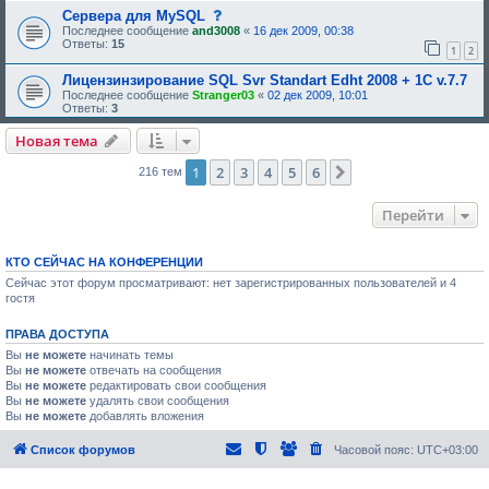
:
с
Сервера для MySQL
о
Последнее сообщение
and3008
«
16 дек 2009, 00:38
о
Ответы:
15
1
2
б
щ
Лицензинзирование SQL Svr Standart Edht 2008 + 1С v.7.7
е
н
Последнее сообщение
Stranger03
«
02 дек 2009, 10:01
и
Ответы:
3
е
,
Новая тема
т
р
1
2
3
4
5
6
След.
е
216 тем
б
у
ю
Перейти
щ
е
е
КТО СЕЙЧАС НА КОНФЕРЕНЦИИ
о
д
Сейчас этот форум просматривают: нет зарегистрированных пользователей и 4
о
гостя
б
р
е
ПРАВА ДОСТУПА
н
и
Вы
не можете
начинать темы
я
Вы
не можете
отвечать на сообщения
:
Вы
не можете
редактировать свои сообщения
Вы
не можете
удалять свои сообщения
Вы
не можете
добавлять вложения
Список форумов
Часовой пояс:
UTC+03:00