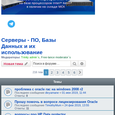
Серверы - ПО, Базы
Данных и их
использование
Модераторы:
Trinity admin`s
,
Free-lance moderator`s
Поиск
Расширенный пои
Новая тема
1
2
3
4
5
6
След.
216 тем
Темы
проблема с oracle rac на windows 2008 r2
Последнее сообщение
divyamane
«
01 июн 2019, 11:44
Ответы:
8
Прошу помочь в вопросе лицензирования Oracle
Последнее сообщение
TimothyMum
«
24 фев 2019, 13:55
Ответы:
11
вопросы про HP Data protector