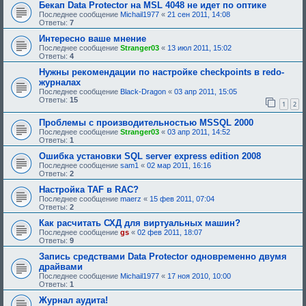
щ
Бекап Data Protector на MSL 4048 не идет по оптике
н
е
Последнее сообщение
Michail1977
«
21 сен 2011, 14:08
и
е
Ответы:
7
я
о
:
д
Интересно ваше мнение
о
Последнее сообщение
Stranger03
«
13 июл 2011, 15:02
б
Ответы:
4
р
е
Нужны рекомендации по настройке checkpoints в redo-
н
журналах
и
я
Последнее сообщение
Black-Dragon
«
03 апр 2011, 15:05
:
Ответы:
15
1
2
Проблемы с производительностью MSSQL 2000
Последнее сообщение
Stranger03
«
03 апр 2011, 14:52
Ответы:
1
Ошибка установки SQL server express edition 2008
Последнее сообщение
sam1
«
02 мар 2011, 16:16
Ответы:
2
Настройка TAF в RAC?
Последнее сообщение
maerz
«
15 фев 2011, 07:04
Ответы:
2
Как расчитать СХД для виртуальных машин?
Последнее сообщение
gs
«
02 фев 2011, 18:07
Ответы:
9
Запись средствами Data Protector одновременно двумя
драйвами
Последнее сообщение
Michail1977
«
17 ноя 2010, 10:00
Ответы:
1
Журнал аудита!