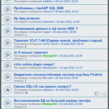
Последнее сообщение
sahthey
«
28 сен 2010, 10:19
Проблеммы с backUP SQL 2000
Последнее сообщение
Glevero
«
08 июл 2010, 16:13
Hp data protector
Последнее сообщение
макксим
«
30 июн 2010, 12:50
с
Копирование данных в sql server 2000
о
Последнее сообщение
Logan
«
15 июн 2010, 20:38
о
Ответы:
1
б
щ
Тормозит 1Cv7.7 dbf (Сервер новый, проблемы старые)
е
Последнее сообщение
Jonny Torrio
«
23 май 2010, 00:19
н
Ответы:
8
и
е
1с 8 сильно тормозит
,
Последнее сообщение
Stranger03
«
28 апр 2010, 15:48
т
Ответы:
7
р
е
citrix online plagin пищит!
б
Последнее сообщение
МихалычЫ
«
11 мар 2010, 14:47
у
ю
Бюджетная отказоустойчивая система под базу Firebird
щ
е
Последнее сообщение
dim-soft
«
26 янв 2010, 20:02
е
Ответы:
7
о
Связка SQL+1C как решить вопрос?
д
о
Последнее сообщение
alabama
«
15 янв 2010, 00:28
б
Ответы:
25
1
2
р
е
Восстановление БД на больший размер сектора.
н
и
Последнее сообщение
Stranger03
«
11 янв 2010, 15:08
я
Ответы:
2