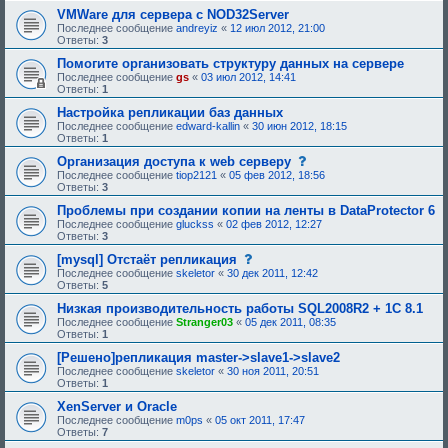
щ
VMWare для сервера с NOD32Server
е
Последнее сообщение
andreyiz
«
12 июл 2012, 21:00
е
Ответы:
3
о
д
Помогите организовать структуру данных на сервере
о
Последнее сообщение
gs
«
03 июл 2012, 14:41
б
Ответы:
1
р
е
Настройка репликации баз данных
н
Последнее сообщение
edward-kallin
«
30 июн 2012, 18:15
и
Ответы:
1
я
:
с
Организация доступа к web серверу
о
Последнее сообщение
tiop2121
«
05 фев 2012, 18:56
о
Ответы:
3
б
щ
Проблемы при создании копии на ленты в DataProtector 6
е
Последнее сообщение
gluckss
«
02 фев 2012, 12:27
н
Ответы:
3
и
е
с
[mysql] Отстаёт репликация
,
о
Последнее сообщение
skeletor
«
30 дек 2011, 12:42
т
о
Ответы:
5
р
б
е
щ
Низкая производительность работы SQL2008R2 + 1C 8.1
б
е
Последнее сообщение
Stranger03
«
05 дек 2011, 08:35
у
н
Ответы:
1
ю
и
щ
е
[Решено]репликация master->slave1->slave2
е
,
Последнее сообщение
skeletor
«
30 ноя 2011, 20:51
е
т
Ответы:
1
о
р
д
е
XenServer и Oracle
о
б
Последнее сообщение
m0ps
«
05 окт 2011, 17:47
б
у
Ответы:
7
р
ю
е