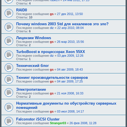
Последнее сообщение
rdbkzn
«
24 янв 2012, 17:15
:
Ответы:
4
RAID0
Последнее сообщение
gs
«
27 дек 2011, 13:50
Ответы:
10
Почему windows 2003 Std для нехалемов это зло?
Последнее сообщение
diz
«
22 апр 2010, 08:04
Ответы:
6
Лицензии Windows
Последнее сообщение
gs
«
26 мар 2010, 15:56
Ответы:
2
TurboBoost в процессорах Xeon 55XX
Последнее сообщение
diz
«
03 дек 2009, 12:26
Ответы:
1
Технический блог
Последнее сообщение
gs
«
04 авг 2009, 18:43
Тюнинг производительности серверов
Последнее сообщение
gs
«
04 авг 2009, 17:25
Электропитание
Последнее сообщение
gs
«
21 ноя 2008, 16:33
Ответы:
2
Нормативные документы по обустройству серверных
помещений
Последнее сообщение
gs
«
03 июл 2008, 14:17
Falconstor iSCSI Cluster
Последнее сообщение
Stranger03
«
26 фев 2008, 11:28