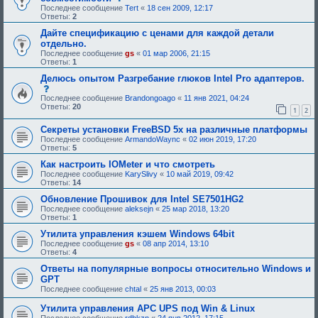
и
о
Последнее сообщение
Tert
«
18 сен 2009, 12:17
е
о
Ответы:
2
,
б
т
щ
Дайте спецификацию с ценами для каждой детали
р
е
отдельно.
е
н
Последнее сообщение
gs
«
01 мар 2006, 21:15
б
и
Ответы:
1
у
е
ю
,
Делюсь опытом Разгребание глюков Intel Pro адаптеров.
щ
т
с
е
р
о
Последнее сообщение
Brandongoago
«
11 янв 2021, 04:24
е
е
о
Ответы:
20
о
б
1
2
б
д
у
щ
о
ю
Секреты установки FreeBSD 5x на различные платформы
е
б
щ
н
Последнее сообщение
ArmandoWaync
«
02 июн 2019, 17:20
р
е
и
Ответы:
5
е
е
е
н
о
Как настроить IOMeter и что смотреть
,
и
д
т
Последнее сообщение
KarySlivy
«
10 май 2019, 09:42
я
о
р
Ответы:
14
:
б
е
р
б
Обновление Прошивок для Intel SE7501HG2
е
у
Последнее сообщение
aleksejn
«
25 мар 2018, 13:20
н
ю
Ответы:
1
и
щ
я
е
Утилита управления кэшем Windows 64bit
:
е
Последнее сообщение
gs
«
08 апр 2014, 13:10
о
Ответы:
4
д
о
Ответы на популярные вопросы относительно Windows и
б
GPT
р
Последнее сообщение
chtal
«
25 янв 2013, 00:03
е
н
Утилита управления APC UPS под Win & Linux
и
я