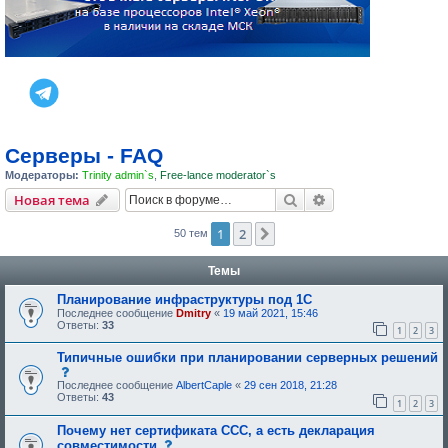
Серверы - FAQ
Модераторы:
Trinity admin`s
,
Free-lance moderator`s
Поиск
Расширенный пои
Новая тема
1
2
След.
50 тем
Темы
Планирование инфраструктуры под 1С
Последнее сообщение
Dmitry
«
19 май 2021, 15:46
Ответы:
33
1
2
3
Типичные ошибки при планировании серверных решений
с
о
Последнее сообщение
AlbertCaple
«
29 сен 2018, 21:28
о
Ответы:
43
1
2
3
б
щ
Почему нет сертификата ССС, а есть декларация
е
н
с
совместимости