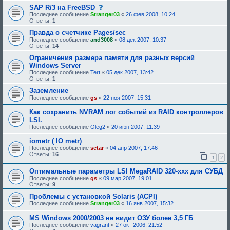
с
SAP R/3 на FreeBSD
о
Последнее сообщение
Stranger03
«
26 фев 2008, 10:24
о
Ответы:
1
б
щ
Правда о счетчике Pages/sec
е
Последнее сообщение
and3008
«
08 дек 2007, 10:37
н
Ответы:
14
и
е
Ограничения размера памяти для разных версий
,
Windows Server
т
Последнее сообщение
Tert
«
05 дек 2007, 13:42
р
Ответы:
1
е
б
Заземление
у
Последнее сообщение
gs
«
22 ноя 2007, 15:31
ю
щ
е
Как сохранить NVRAM лог событий из RAID контроллеров
е
LSI.
о
Последнее сообщение
Oleg2
«
20 июн 2007, 11:39
д
о
iometr ( IO metr)
б
Последнее сообщение
setar
«
р
04 апр 2007, 17:46
Ответы:
16
е
1
2
н
и
Оптимальные параметры LSI MegaRAID 320-xxx для СУБД
я
Последнее сообщение
gs
«
09 мар 2007, 19:01
:
Ответы:
9
Проблемы с установкой Solaris (ACPI)
Последнее сообщение
Stranger03
«
16 янв 2007, 15:32
MS Windows 2000/2003 не видит ОЗУ более 3,5 ГБ
Последнее сообщение
vagrant
«
27 окт 2006, 21:52