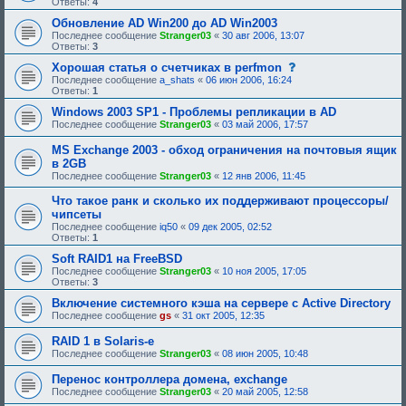
Ответы:
4
Обновление AD Win200 до AD Win2003
Последнее сообщение
Stranger03
«
30 авг 2006, 13:07
Ответы:
3
с
Хорошая статья о счетчиках в perfmon
о
Последнее сообщение
a_shats
«
06 июн 2006, 16:24
о
Ответы:
1
б
щ
Windows 2003 SP1 - Проблемы репликации в AD
е
Последнее сообщение
Stranger03
«
03 май 2006, 17:57
н
и
MS Exchange 2003 - обход ограничения на почтовыя ящик
е
в 2GB
,
т
Последнее сообщение
Stranger03
«
12 янв 2006, 11:45
р
е
Что такое ранк и сколько их поддерживают процессоры/
б
чипсеты
у
Последнее сообщение
iq50
«
09 дек 2005, 02:52
ю
Ответы:
1
щ
е
Soft RAID1 на FreeBSD
е
Последнее сообщение
Stranger03
«
10 ноя 2005, 17:05
о
Ответы:
3
д
о
Включение системного кэша на сервере с Active Directory
б
Последнее сообщение
gs
«
31 окт 2005, 12:35
р
е
н
RAID 1 в Solaris-е
и
Последнее сообщение
Stranger03
«
08 июн 2005, 10:48
я
:
Перенос контроллера домена, exchange
Последнее сообщение
Stranger03
«
20 май 2005, 12:58