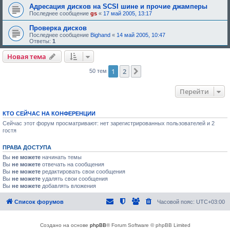
Адресация дисков на SCSI шине и прочие джамперы
Последнее сообщение
gs
«
17 май 2005, 13:17
Проверка дисков
Последнее сообщение
Bighand
«
14 май 2005, 10:47
Ответы:
1
Новая тема
1
2
След.
50 тем
Перейти
КТО СЕЙЧАС НА КОНФЕРЕНЦИИ
Сейчас этот форум просматривают: нет зарегистрированных пользователей и 2
гостя
ПРАВА ДОСТУПА
Вы
не можете
начинать темы
Вы
не можете
отвечать на сообщения
Вы
не можете
редактировать свои сообщения
Вы
не можете
удалять свои сообщения
Вы
не можете
добавлять вложения
Список форумов
Часовой пояс:
UTC+03:00
Создано на основе
phpBB
® Forum Software © phpBB Limited