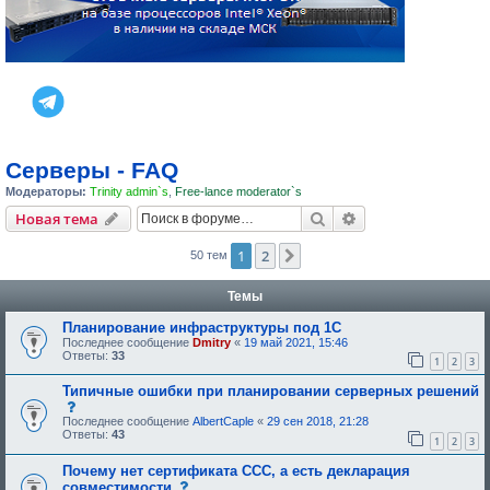
Серверы - FAQ
Модераторы:
Trinity admin`s
,
Free-lance moderator`s
Поиск
Расширенный пои
Новая тема
1
2
След.
50 тем
Темы
Планирование инфраструктуры под 1С
Последнее сообщение
Dmitry
«
19 май 2021, 15:46
Ответы:
33
1
2
3
Типичные ошибки при планировании серверных решений
с
о
Последнее сообщение
AlbertCaple
«
29 сен 2018, 21:28
о
Ответы:
43
1
2
3
б
щ
Почему нет сертификата ССС, а есть декларация
е
н
с
совместимости