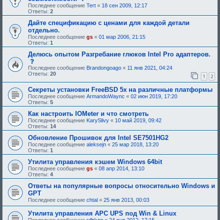
и
о
Последнее сообщение
Tert
«
18 сен 2009, 12:17
е
о
Ответы:
2
,
б
т
щ
Дайте спецификацию с ценами для каждой детали
р
е
отдельно.
е
н
Последнее сообщение
gs
«
01 мар 2006, 21:15
б
и
Ответы:
1
у
е
ю
,
Делюсь опытом Разгребание глюков Intel Pro адаптеров.
щ
т
с
е
р
о
Последнее сообщение
Brandongoago
«
11 янв 2021, 04:24
е
е
о
Ответы:
20
о
б
1
2
б
д
у
щ
о
ю
Секреты установки FreeBSD 5x на различные платформы
е
б
щ
н
Последнее сообщение
ArmandoWaync
«
02 июн 2019, 17:20
р
е
и
Ответы:
5
е
е
е
н
о
Как настроить IOMeter и что смотреть
,
и
д
т
Последнее сообщение
KarySlivy
«
10 май 2019, 09:42
я
о
р
Ответы:
14
:
б
е
р
б
Обновление Прошивок для Intel SE7501HG2
е
у
Последнее сообщение
aleksejn
«
25 мар 2018, 13:20
н
ю
Ответы:
1
и
щ
я
е
Утилита управления кэшем Windows 64bit
:
е
Последнее сообщение
gs
«
08 апр 2014, 13:10
о
Ответы:
4
д
о
Ответы на популярные вопросы относительно Windows и
б
GPT
р
Последнее сообщение
chtal
«
25 янв 2013, 00:03
е
н
Утилита управления APC UPS под Win & Linux
и
я