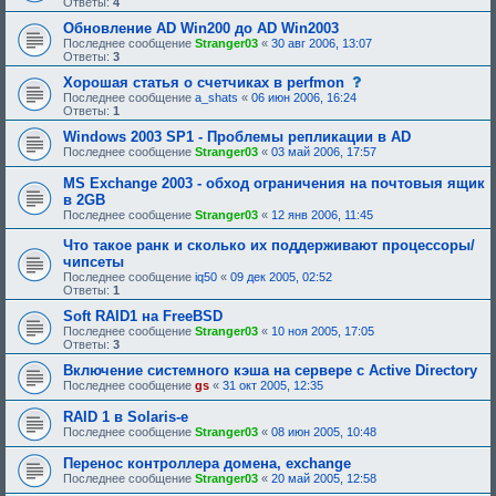
Ответы:
4
Обновление AD Win200 до AD Win2003
Последнее сообщение
Stranger03
«
30 авг 2006, 13:07
Ответы:
3
с
Хорошая статья о счетчиках в perfmon
о
Последнее сообщение
a_shats
«
06 июн 2006, 16:24
о
Ответы:
1
б
щ
Windows 2003 SP1 - Проблемы репликации в AD
е
Последнее сообщение
Stranger03
«
03 май 2006, 17:57
н
и
MS Exchange 2003 - обход ограничения на почтовыя ящик
е
в 2GB
,
т
Последнее сообщение
Stranger03
«
12 янв 2006, 11:45
р
е
Что такое ранк и сколько их поддерживают процессоры/
б
чипсеты
у
Последнее сообщение
iq50
«
09 дек 2005, 02:52
ю
Ответы:
1
щ
е
Soft RAID1 на FreeBSD
е
Последнее сообщение
Stranger03
«
10 ноя 2005, 17:05
о
Ответы:
3
д
о
Включение системного кэша на сервере с Active Directory
б
Последнее сообщение
gs
«
31 окт 2005, 12:35
р
е
н
RAID 1 в Solaris-е
и
Последнее сообщение
Stranger03
«
08 июн 2005, 10:48
я
:
Перенос контроллера домена, exchange
Последнее сообщение
Stranger03
«
20 май 2005, 12:58