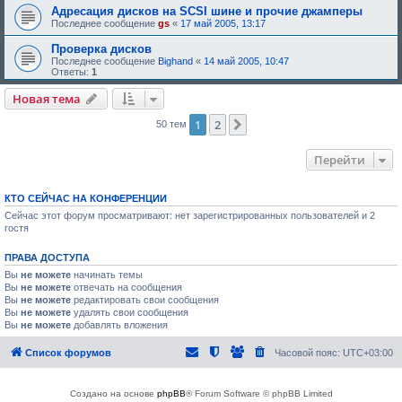
Адресация дисков на SCSI шине и прочие джамперы
Последнее сообщение
gs
«
17 май 2005, 13:17
Проверка дисков
Последнее сообщение
Bighand
«
14 май 2005, 10:47
Ответы:
1
Новая тема
1
2
След.
50 тем
Перейти
КТО СЕЙЧАС НА КОНФЕРЕНЦИИ
Сейчас этот форум просматривают: нет зарегистрированных пользователей и 2
гостя
ПРАВА ДОСТУПА
Вы
не можете
начинать темы
Вы
не можете
отвечать на сообщения
Вы
не можете
редактировать свои сообщения
Вы
не можете
удалять свои сообщения
Вы
не можете
добавлять вложения
Список форумов
Часовой пояс:
UTC+03:00
Создано на основе
phpBB
® Forum Software © phpBB Limited