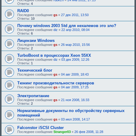
Последнее сообщение
rdbkzn
«
24 янв 2012, 17:15
:
Ответы:
4
RAID0
Последнее сообщение
gs
«
27 дек 2011, 13:50
Ответы:
10
Почему windows 2003 Std для нехалемов это зло?
Последнее сообщение
diz
«
22 апр 2010, 08:04
Ответы:
6
Лицензии Windows
Последнее сообщение
gs
«
26 мар 2010, 15:56
Ответы:
2
TurboBoost в процессорах Xeon 55XX
Последнее сообщение
diz
«
03 дек 2009, 12:26
Ответы:
1
Технический блог
Последнее сообщение
gs
«
04 авг 2009, 18:43
Тюнинг производительности серверов
Последнее сообщение
gs
«
04 авг 2009, 17:25
Электропитание
Последнее сообщение
gs
«
21 ноя 2008, 16:33
Ответы:
2
Нормативные документы по обустройству серверных
помещений
Последнее сообщение
gs
«
03 июл 2008, 14:17
Falconstor iSCSI Cluster
Последнее сообщение
Stranger03
«
26 фев 2008, 11:28