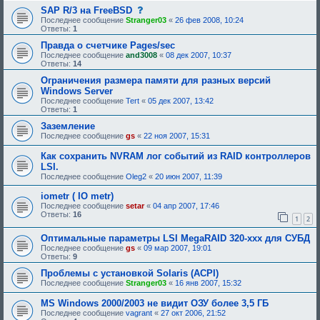
с
SAP R/3 на FreeBSD
о
Последнее сообщение
Stranger03
«
26 фев 2008, 10:24
о
Ответы:
1
б
щ
Правда о счетчике Pages/sec
е
Последнее сообщение
and3008
«
08 дек 2007, 10:37
н
Ответы:
14
и
е
Ограничения размера памяти для разных версий
,
Windows Server
т
Последнее сообщение
Tert
«
05 дек 2007, 13:42
р
Ответы:
1
е
б
Заземление
у
Последнее сообщение
gs
«
22 ноя 2007, 15:31
ю
щ
е
Как сохранить NVRAM лог событий из RAID контроллеров
е
LSI.
о
Последнее сообщение
Oleg2
«
20 июн 2007, 11:39
д
о
iometr ( IO metr)
б
Последнее сообщение
setar
«
р
04 апр 2007, 17:46
Ответы:
16
е
1
2
н
и
Оптимальные параметры LSI MegaRAID 320-xxx для СУБД
я
Последнее сообщение
gs
«
09 мар 2007, 19:01
:
Ответы:
9
Проблемы с установкой Solaris (ACPI)
Последнее сообщение
Stranger03
«
16 янв 2007, 15:32
MS Windows 2000/2003 не видит ОЗУ более 3,5 ГБ
Последнее сообщение
vagrant
«
27 окт 2006, 21:52