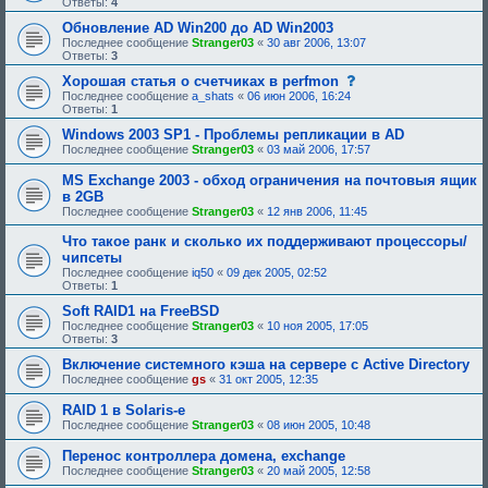
Ответы:
4
Обновление AD Win200 до AD Win2003
Последнее сообщение
Stranger03
«
30 авг 2006, 13:07
Ответы:
3
с
Хорошая статья о счетчиках в perfmon
о
Последнее сообщение
a_shats
«
06 июн 2006, 16:24
о
Ответы:
1
б
щ
Windows 2003 SP1 - Проблемы репликации в AD
е
Последнее сообщение
Stranger03
«
03 май 2006, 17:57
н
и
MS Exchange 2003 - обход ограничения на почтовыя ящик
е
в 2GB
,
т
Последнее сообщение
Stranger03
«
12 янв 2006, 11:45
р
е
Что такое ранк и сколько их поддерживают процессоры/
б
чипсеты
у
Последнее сообщение
iq50
«
09 дек 2005, 02:52
ю
Ответы:
1
щ
е
Soft RAID1 на FreeBSD
е
Последнее сообщение
Stranger03
«
10 ноя 2005, 17:05
о
Ответы:
3
д
о
Включение системного кэша на сервере с Active Directory
б
Последнее сообщение
gs
«
31 окт 2005, 12:35
р
е
н
RAID 1 в Solaris-е
и
Последнее сообщение
Stranger03
«
08 июн 2005, 10:48
я
:
Перенос контроллера домена, exchange
Последнее сообщение
Stranger03
«
20 май 2005, 12:58