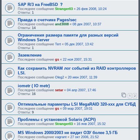
с
SAP R/3 на FreeBSD
о
Последнее сообщение
Stranger03
«
26 фев 2008, 10:24
о
Ответы:
1
б
щ
Правда о счетчике Pages/sec
е
Последнее сообщение
and3008
«
08 дек 2007, 10:37
н
Ответы:
14
и
е
Ограничения размера памяти для разных версий
,
Windows Server
т
Последнее сообщение
Tert
«
05 дек 2007, 13:42
р
Ответы:
1
е
б
Заземление
у
Последнее сообщение
gs
«
22 ноя 2007, 15:31
ю
щ
е
Как сохранить NVRAM лог событий из RAID контроллеров
е
LSI.
о
Последнее сообщение
Oleg2
«
20 июн 2007, 11:39
д
о
iometr ( IO metr)
б
Последнее сообщение
setar
«
р
04 апр 2007, 17:46
Ответы:
16
е
1
2
н
и
Оптимальные параметры LSI MegaRAID 320-xxx для СУБД
я
Последнее сообщение
gs
«
09 мар 2007, 19:01
:
Ответы:
9
Проблемы с установкой Solaris (ACPI)
Последнее сообщение
Stranger03
«
16 янв 2007, 15:32
MS Windows 2000/2003 не видит ОЗУ более 3,5 ГБ
Последнее сообщение
vagrant
«
27 окт 2006, 21:52