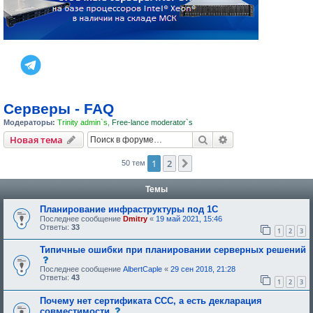
Серверы - FAQ
Модераторы:
Trinity admin`s
,
Free-lance moderator`s
Поиск
Расширенный пои
Новая тема
1
2
След.
50 тем
Темы
Планирование инфраструктуры под 1С
Последнее сообщение
Dmitry
«
19 май 2021, 15:46
Ответы:
33
1
2
3
Типичные ошибки при планировании серверных решений
с
о
Последнее сообщение
AlbertCaple
«
29 сен 2018, 21:28
о
Ответы:
43
1
2
3
б
щ
Почему нет сертификата ССС, а есть декларация
е
н
с
совместимости