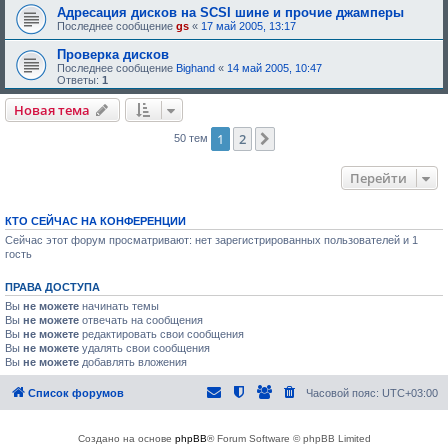
Адресация дисков на SCSI шине и прочие джамперы
Последнее сообщение
gs
«
17 май 2005, 13:17
Проверка дисков
Последнее сообщение
Bighand
«
14 май 2005, 10:47
Ответы:
1
Новая тема
1
2
След.
50 тем
Перейти
КТО СЕЙЧАС НА КОНФЕРЕНЦИИ
Сейчас этот форум просматривают: нет зарегистрированных пользователей и 1
гость
ПРАВА ДОСТУПА
Вы
не можете
начинать темы
Вы
не можете
отвечать на сообщения
Вы
не можете
редактировать свои сообщения
Вы
не можете
удалять свои сообщения
Вы
не можете
добавлять вложения
Список форумов
Часовой пояс:
UTC+03:00
Создано на основе
phpBB
® Forum Software © phpBB Limited