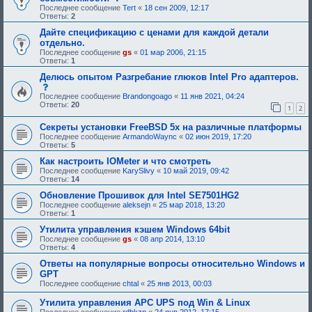
и
о
Последнее сообщение
Tert
«
18 сен 2009, 12:17
е
о
Ответы:
2
,
б
т
щ
Дайте спецификацию с ценами для каждой детали
р
е
отдельно.
е
н
Последнее сообщение
gs
«
01 мар 2006, 21:15
б
и
Ответы:
1
у
е
ю
,
Делюсь опытом Разгребание глюков Intel Pro адаптеров.
щ
т
с
е
р
о
Последнее сообщение
Brandongoago
«
11 янв 2021, 04:24
е
е
о
Ответы:
20
о
б
1
2
б
д
у
щ
о
ю
Секреты установки FreeBSD 5x на различные платформы
е
б
щ
н
Последнее сообщение
ArmandoWaync
«
02 июн 2019, 17:20
р
е
и
Ответы:
5
е
е
е
н
о
Как настроить IOMeter и что смотреть
,
и
д
т
Последнее сообщение
KarySlivy
«
10 май 2019, 09:42
я
о
р
Ответы:
14
:
б
е
р
б
Обновление Прошивок для Intel SE7501HG2
е
у
Последнее сообщение
aleksejn
«
25 мар 2018, 13:20
н
ю
Ответы:
1
и
щ
я
е
Утилита управления кэшем Windows 64bit
:
е
Последнее сообщение
gs
«
08 апр 2014, 13:10
о
Ответы:
4
д
о
Ответы на популярные вопросы относительно Windows и
б
GPT
р
Последнее сообщение
chtal
«
25 янв 2013, 00:03
е
н
Утилита управления APC UPS под Win & Linux
и
я