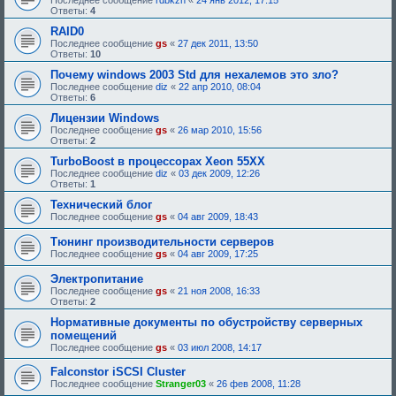
Последнее сообщение
rdbkzn
«
24 янв 2012, 17:15
:
Ответы:
4
RAID0
Последнее сообщение
gs
«
27 дек 2011, 13:50
Ответы:
10
Почему windows 2003 Std для нехалемов это зло?
Последнее сообщение
diz
«
22 апр 2010, 08:04
Ответы:
6
Лицензии Windows
Последнее сообщение
gs
«
26 мар 2010, 15:56
Ответы:
2
TurboBoost в процессорах Xeon 55XX
Последнее сообщение
diz
«
03 дек 2009, 12:26
Ответы:
1
Технический блог
Последнее сообщение
gs
«
04 авг 2009, 18:43
Тюнинг производительности серверов
Последнее сообщение
gs
«
04 авг 2009, 17:25
Электропитание
Последнее сообщение
gs
«
21 ноя 2008, 16:33
Ответы:
2
Нормативные документы по обустройству серверных
помещений
Последнее сообщение
gs
«
03 июл 2008, 14:17
Falconstor iSCSI Cluster
Последнее сообщение
Stranger03
«
26 фев 2008, 11:28