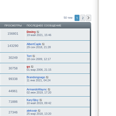
1
2
След.
50 тем
ПРОСМОТРЫ
ПОСЛЕДНЕЕ СООБЩЕНИЕ
Dmitry
156801
19 май 2021, 15:46
AlbertCaple
143290
29 сен 2018, 21:28
Tert
30249
18 сен 2009, 12:17
gs
30758
01 мар 2006, 21:15
Brandongoago
99338
11 янв 2021, 04:24
ArmandoWaync
44961
02 июн 2019, 17:20
KarySlivy
71886
10 май 2019, 09:42
aleksejn
27346
25 мар 2018, 13:20