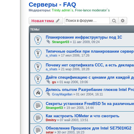
Серверы - FAQ
Модераторы:
Trinity admin`s
,
Free-lance moderator`s
Поиск
Рас
Новая тема
ТЕМЫ
Планирование инфраструктуры под 1С
Stranger03
» 11 авг 2009, 09:24
Типичные ошибки при планировании серве
a_shats
» 17 июл 2006, 17:26
Почему нет сертификата ССС, а есть деклар
a_shats
» 21 мар 2006, 18:28
Дайте спецификацию с ценами для каждой д
gs
» 01 мар 2006, 19:06
Делюсь опытом Разгребание глюков Intel Pro
GrayMagellan
» 01 окт 2004, 16:11
Секреты установки FreeBSD 5x на различны
Stranger03
» 19 окт 2005, 14:44
Как настроить IOMeter и что смотреть
Dmitry
» 07 май 2003, 13:51
Обновление Прошивок для Intel SE7501HG2
setar
» 30 окт 2003, 16:23