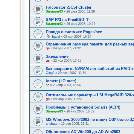
Falconstor iSCSI Cluster
Stranger03
» 26 фев 2008, 11:28
с
SAP R/3 на FreeBSD
о
Stranger03
» 26 фев 2008, 10:24
о
б
Правда о счетчике Pages/sec
щ
babai
» 09 ноя 2007, 16:34
е
н
Ограничения размера памяти для разных ве
и
е
gs
» 04 дек 2007, 21:32
,
т
Заземление
р
gs
» 22 ноя 2007, 15:31
е
б
Как сохранить NVRAM лог событий из RAID к
у
Oleg2
» 20 июн 2007, 11:39
ю
щ
е
iometr ( IO metr)
е
ap
» 25 апр 2003, 10:56
о
д
о
Оптимальные параметры LSI MegaRAID 320-
б
gs
» 09 мар 2005, 12:22
р
е
Проблемы с установкой Solaris (ACPI)
н
Stranger03
» 16 янв 2007, 15:32
и
я
MS Windows 2000/2003 не видит ОЗУ более 3,
:
a_shats
» 13 сен 2005, 15:31
Обновление AD Win200 до AD Win2003