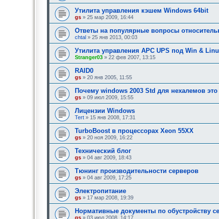
Утилита управления кэшем Windows 64bit
gs
» 25 мар 2009, 16:44
Ответы на популярные вопросы относитель
chtal
» 25 янв 2013, 00:03
Утилита управления APC UPS под Win & Linu
Stranger03
» 22 фев 2007, 13:15
RAID0
gs
» 20 янв 2005, 11:55
Почему windows 2003 Std для нехалемов это
gs
» 09 июл 2009, 15:55
Лицензии Windows
Tert
» 15 янв 2008, 17:31
TurboBoost в процессорах Xeon 55XX
gs
» 20 ноя 2009, 16:22
Технический блог
gs
» 04 авг 2009, 18:43
Тюнинг производительности серверов
gs
» 04 авг 2009, 17:25
Электропитание
gs
» 17 мар 2008, 19:39
Нормативные документы по обустройству 
gs
» 03 июл 2008, 14:17