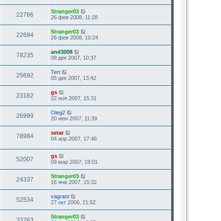
Stranger03
22766
26 фев 2008, 11:28
Stranger03
22694
26 фев 2008, 10:24
and3008
78235
08 дек 2007, 10:37
Tert
25692
05 дек 2007, 13:42
gs
23182
22 ноя 2007, 15:31
Oleg2
26999
20 июн 2007, 11:39
setar
78984
04 апр 2007, 17:46
gs
52007
09 мар 2007, 19:01
Stranger03
24337
16 янв 2007, 15:32
vagrant
52534
27 окт 2006, 21:52
Stranger03
33263