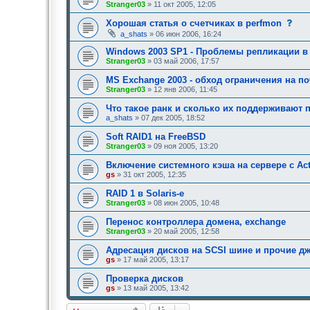
Stranger03
» 11 окт 2005, 12:05
с
Хорошая статья о счетчиках в perfmon
о
a_shats
» 06 июн 2006, 16:24
о
б
Windows 2003 SP1 - Проблемы репликации в
щ
Stranger03
» 03 май 2006, 17:57
е
н
MS Exchange 2003 - обход ограничения на п
и
е
Stranger03
» 12 янв 2006, 11:45
,
т
Что такое ранк и сколько их поддерживают
р
a_shats
» 07 дек 2005, 18:52
е
б
Soft RAID1 на FreeBSD
у
Stranger03
» 09 ноя 2005, 13:20
ю
щ
е
Включение системного кэша на сервере с Acti
е
gs
» 31 окт 2005, 12:35
о
д
RAID 1 в Solaris-е
о
Stranger03
» 08 июн 2005, 10:48
б
р
Перенос контроллера домена, exchange
е
н
Stranger03
» 20 май 2005, 12:58
и
я
Адресация дисков на SCSI шине и прочие 
:
gs
» 17 май 2005, 13:17
Проверка дисков
gs
» 13 май 2005, 13:42