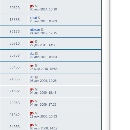
gs
30623
08 апр 2014, 13:10
chtal
18888
25 янв 2013, 00:03
rdbkzn
36176
24 янв 2012, 17:15
gs
50716
27 дек 2011, 13:50
diz
35753
22 апр 2010, 08:04
gs
30455
26 мар 2010, 15:56
diz
24065
03 дек 2009, 12:26
gs
21592
04 авг 2009, 18:43
gs
23063
04 авг 2009, 17:25
gs
31842
21 ноя 2008, 16:33
gs
34353
03 июл 2008, 14:17