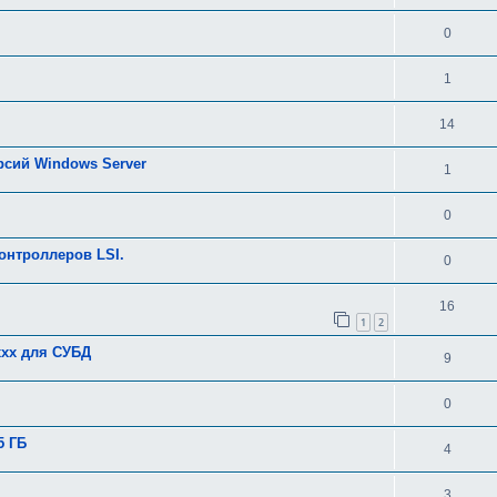
0
1
14
рсий Windows Server
1
0
онтроллеров LSI.
0
16
1
2
xxx для СУБД
9
0
5 ГБ
4
3