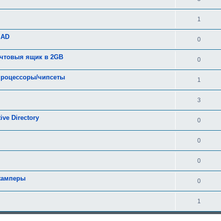
1
 AD
0
очтовыя ящик в 2GB
0
 процессоры/чипсеты
1
3
ve Directory
0
0
0
джамперы
0
1