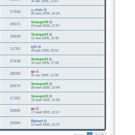
30 авг 2006, 13:07
a_shats
27659
06 июн 2006, 16:24
Stranger03
26071
03 май 2006, 17:57
Stranger03
26929
12 янв 2006, 11:45
iq50
31783
09 дек 2005, 02:52
Stranger03
37438
10 ноя 2005, 17:05
gs
28280
31 окт 2005, 12:35
Stranger03
26374
08 июн 2005, 10:48
Stranger03
27262
20 май 2005, 12:58
gs
30696
17 май 2005, 13:17
Bighand
29594
14 май 2005, 10:47