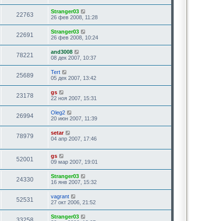
Stranger03
22763
26 фев 2008, 11:28
Stranger03
22691
26 фев 2008, 10:24
and3008
78221
08 дек 2007, 10:37
Tert
25689
05 дек 2007, 13:42
gs
23178
22 ноя 2007, 15:31
Oleg2
26994
20 июн 2007, 11:39
setar
78979
04 апр 2007, 17:46
gs
52001
09 мар 2007, 19:01
Stranger03
24330
16 янв 2007, 15:32
vagrant
52531
27 окт 2006, 21:52
Stranger03
33258