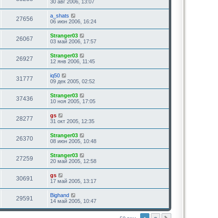
30 авг 2006, 13:07
a_shats
27656
06 июн 2006, 16:24
Stranger03
26067
03 май 2006, 17:57
Stranger03
26927
12 янв 2006, 11:45
iq50
31777
09 дек 2005, 02:52
Stranger03
37436
10 ноя 2005, 17:05
gs
28277
31 окт 2005, 12:35
Stranger03
26370
08 июн 2005, 10:48
Stranger03
27259
20 май 2005, 12:58
gs
30691
17 май 2005, 13:17
Bighand
29591
14 май 2005, 10:47