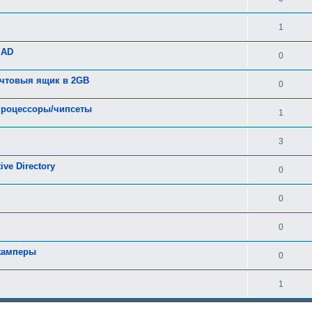
1
 AD
0
очтовыя ящик в 2GB
0
 процессоры/чипсеты
1
3
ve Directory
0
0
0
джамперы
0
1