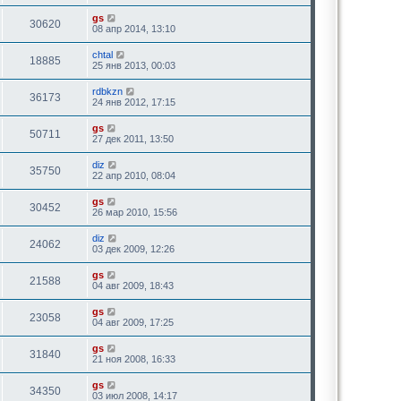
gs
30620
08 апр 2014, 13:10
chtal
18885
25 янв 2013, 00:03
rdbkzn
36173
24 янв 2012, 17:15
gs
50711
27 дек 2011, 13:50
diz
35750
22 апр 2010, 08:04
gs
30452
26 мар 2010, 15:56
diz
24062
03 дек 2009, 12:26
gs
21588
04 авг 2009, 18:43
gs
23058
04 авг 2009, 17:25
gs
31840
21 ноя 2008, 16:33
gs
34350
03 июл 2008, 14:17