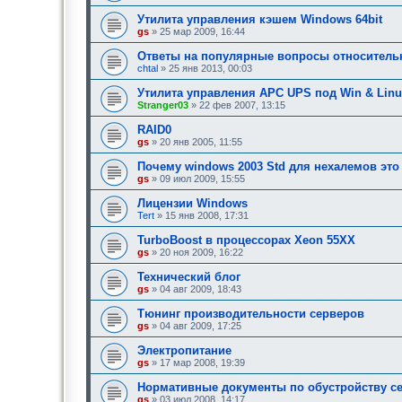
Утилита управления кэшем Windows 64bit
gs
» 25 мар 2009, 16:44
Ответы на популярные вопросы относитель
chtal
» 25 янв 2013, 00:03
Утилита управления APC UPS под Win & Linu
Stranger03
» 22 фев 2007, 13:15
RAID0
gs
» 20 янв 2005, 11:55
Почему windows 2003 Std для нехалемов это
gs
» 09 июл 2009, 15:55
Лицензии Windows
Tert
» 15 янв 2008, 17:31
TurboBoost в процессорах Xeon 55XX
gs
» 20 ноя 2009, 16:22
Технический блог
gs
» 04 авг 2009, 18:43
Тюнинг производительности серверов
gs
» 04 авг 2009, 17:25
Электропитание
gs
» 17 мар 2008, 19:39
Нормативные документы по обустройству 
gs
» 03 июл 2008, 14:17