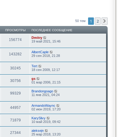
1
2
След.
50 тем
ПРОСМОТРЫ
ПОСЛЕДНЕЕ СООБЩЕНИЕ
Dmitry
156774
19 май 2021, 15:46
AlbertCaple
143282
29 сен 2018, 21:28
Tert
30245
18 сен 2009, 12:17
gs
30756
01 мар 2006, 21:15
Brandongoago
99329
11 янв 2021, 04:24
ArmandoWaync
44957
02 июн 2019, 17:20
KarySlivy
71879
10 май 2019, 09:42
aleksejn
27344
25 мар 2018, 13:20