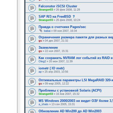
Falconstor iSCSI Cluster
Stranger03
» 26 фев 2008, 11:28
с
SAP R/3 на FreeBSD
о
Stranger03
» 26 фев 2008, 10:24
о
б
Правда о счетчике Pages/sec
щ
babai
» 09 ноя 2007, 16:34
е
н
Ограничения размера памяти для разных ве
и
е
gs
» 04 дек 2007, 21:32
,
т
Заземление
р
gs
» 22 ноя 2007, 15:31
е
б
Как сохранить NVRAM лог событий из RAID к
у
Oleg2
» 20 июн 2007, 11:39
ю
щ
е
iometr ( IO metr)
е
ap
» 25 апр 2003, 10:56
о
д
о
Оптимальные параметры LSI MegaRAID 320-
б
gs
» 09 мар 2005, 12:22
р
е
Проблемы с установкой Solaris (ACPI)
н
Stranger03
» 16 янв 2007, 15:32
и
я
MS Windows 2000/2003 не видит ОЗУ более 3,
:
a_shats
» 13 сен 2005, 15:31
Обновление AD Win200 до AD Win2003