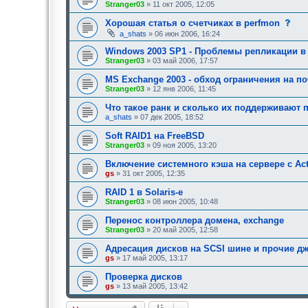
Stranger03
» 11 окт 2005, 12:05
с
Хорошая статья о счетчиках в perfmon
о
a_shats
» 06 июн 2006, 16:24
о
б
Windows 2003 SP1 - Проблемы репликации в
щ
Stranger03
» 03 май 2006, 17:57
е
н
MS Exchange 2003 - обход ограничения на п
и
е
Stranger03
» 12 янв 2006, 11:45
,
т
Что такое ранк и сколько их поддерживают
р
a_shats
» 07 дек 2005, 18:52
е
б
Soft RAID1 на FreeBSD
у
Stranger03
» 09 ноя 2005, 13:20
ю
щ
е
Включение системного кэша на сервере с Acti
е
gs
» 31 окт 2005, 12:35
о
д
RAID 1 в Solaris-е
о
Stranger03
» 08 июн 2005, 10:48
б
р
Перенос контроллера домена, exchange
е
н
Stranger03
» 20 май 2005, 12:58
и
я
Адресация дисков на SCSI шине и прочие 
:
gs
» 17 май 2005, 13:17
Проверка дисков
gs
» 13 май 2005, 13:42