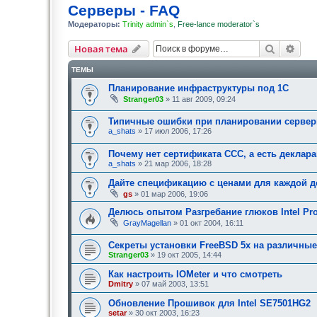
Серверы - FAQ
Модераторы:
Trinity admin`s
,
Free-lance moderator`s
Поиск
Рас
Новая тема
ТЕМЫ
Планирование инфраструктуры под 1С
Stranger03
» 11 авг 2009, 09:24
Типичные ошибки при планировании серве
a_shats
» 17 июл 2006, 17:26
Почему нет сертификата ССС, а есть деклар
a_shats
» 21 мар 2006, 18:28
Дайте спецификацию с ценами для каждой д
gs
» 01 мар 2006, 19:06
Делюсь опытом Разгребание глюков Intel Pro
GrayMagellan
» 01 окт 2004, 16:11
Секреты установки FreeBSD 5x на различны
Stranger03
» 19 окт 2005, 14:44
Как настроить IOMeter и что смотреть
Dmitry
» 07 май 2003, 13:51
Обновление Прошивок для Intel SE7501HG2
setar
» 30 окт 2003, 16:23