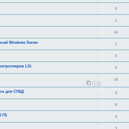
0
1
14
рсий Windows Server
1
0
онтроллеров LSI.
0
16
1
2
xxx для СУБД
9
0
5 ГБ
4
3