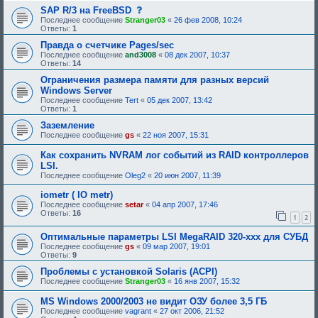
с
SAP R/3 на FreeBSD
о
Последнее сообщение
Stranger03
«
26 фев 2008, 10:24
о
Ответы:
1
б
щ
Правда о счетчике Pages/sec
е
Последнее сообщение
and3008
«
08 дек 2007, 10:37
н
Ответы:
14
и
е
Ограничения размера памяти для разных версий
,
Windows Server
т
Последнее сообщение
Tert
«
05 дек 2007, 13:42
р
Ответы:
1
е
б
Заземление
у
Последнее сообщение
gs
«
22 ноя 2007, 15:31
ю
щ
е
Как сохранить NVRAM лог событий из RAID контроллеров
е
LSI.
о
Последнее сообщение
Oleg2
«
20 июн 2007, 11:39
д
о
iometr ( IO metr)
б
Последнее сообщение
setar
«
р
04 апр 2007, 17:46
Ответы:
16
е
1
2
н
и
Оптимальные параметры LSI MegaRAID 320-xxx для СУБД
я
Последнее сообщение
gs
«
09 мар 2007, 19:01
:
Ответы:
9
Проблемы с установкой Solaris (ACPI)
Последнее сообщение
Stranger03
«
16 янв 2007, 15:32
MS Windows 2000/2003 не видит ОЗУ более 3,5 ГБ
Последнее сообщение
vagrant
«
27 окт 2006, 21:52