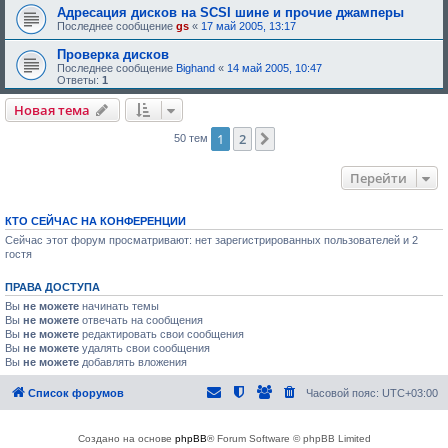
Адресация дисков на SCSI шине и прочие джамперы
Последнее сообщение
gs
«
17 май 2005, 13:17
Проверка дисков
Последнее сообщение
Bighand
«
14 май 2005, 10:47
Ответы:
1
Новая тема
1
2
След.
50 тем
Перейти
КТО СЕЙЧАС НА КОНФЕРЕНЦИИ
Сейчас этот форум просматривают: нет зарегистрированных пользователей и 2
гостя
ПРАВА ДОСТУПА
Вы
не можете
начинать темы
Вы
не можете
отвечать на сообщения
Вы
не можете
редактировать свои сообщения
Вы
не можете
удалять свои сообщения
Вы
не можете
добавлять вложения
Список форумов
Часовой пояс:
UTC+03:00
Создано на основе
phpBB
® Forum Software © phpBB Limited