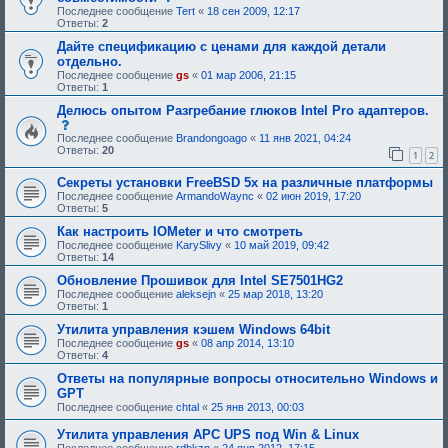
и
о
Последнее сообщение
Tert
«
18 сен 2009, 12:17
е
о
Ответы:
2
,
б
т
щ
Дайте спецификацию с ценами для каждой детали
р
е
отдельно.
е
н
Последнее сообщение
gs
«
01 мар 2006, 21:15
б
и
Ответы:
1
у
е
ю
,
Делюсь опытом Разгребание глюков Intel Pro адаптеров.
щ
т
с
е
р
о
Последнее сообщение
Brandongoago
«
11 янв 2021, 04:24
е
е
о
Ответы:
20
о
б
1
2
б
д
у
щ
о
ю
Секреты установки FreeBSD 5x на различные платформы
е
б
щ
н
Последнее сообщение
ArmandoWaync
«
02 июн 2019, 17:20
р
е
и
Ответы:
5
е
е
е
н
о
Как настроить IOMeter и что смотреть
,
и
д
т
Последнее сообщение
KarySlivy
«
10 май 2019, 09:42
я
о
р
Ответы:
14
:
б
е
р
б
Обновление Прошивок для Intel SE7501HG2
е
у
Последнее сообщение
aleksejn
«
25 мар 2018, 13:20
н
ю
Ответы:
1
и
щ
я
е
Утилита управления кэшем Windows 64bit
:
е
Последнее сообщение
gs
«
08 апр 2014, 13:10
о
Ответы:
4
д
о
Ответы на популярные вопросы относительно Windows и
б
GPT
р
Последнее сообщение
chtal
«
25 янв 2013, 00:03
е
н
Утилита управления APC UPS под Win & Linux
и
я