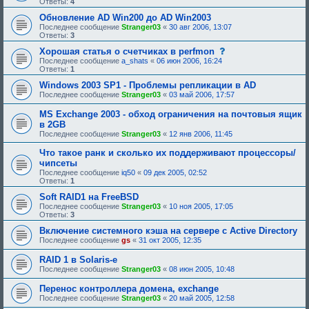
Ответы:
4
Обновление AD Win200 до AD Win2003
Последнее сообщение
Stranger03
«
30 авг 2006, 13:07
Ответы:
3
с
Хорошая статья о счетчиках в perfmon
о
Последнее сообщение
a_shats
«
06 июн 2006, 16:24
о
Ответы:
1
б
щ
Windows 2003 SP1 - Проблемы репликации в AD
е
Последнее сообщение
Stranger03
«
03 май 2006, 17:57
н
и
MS Exchange 2003 - обход ограничения на почтовыя ящик
е
в 2GB
,
т
Последнее сообщение
Stranger03
«
12 янв 2006, 11:45
р
е
Что такое ранк и сколько их поддерживают процессоры/
б
чипсеты
у
Последнее сообщение
iq50
«
09 дек 2005, 02:52
ю
Ответы:
1
щ
е
Soft RAID1 на FreeBSD
е
Последнее сообщение
Stranger03
«
10 ноя 2005, 17:05
о
Ответы:
3
д
о
Включение системного кэша на сервере с Active Directory
б
Последнее сообщение
gs
«
31 окт 2005, 12:35
р
е
н
RAID 1 в Solaris-е
и
Последнее сообщение
Stranger03
«
08 июн 2005, 10:48
я
:
Перенос контроллера домена, exchange
Последнее сообщение
Stranger03
«
20 май 2005, 12:58