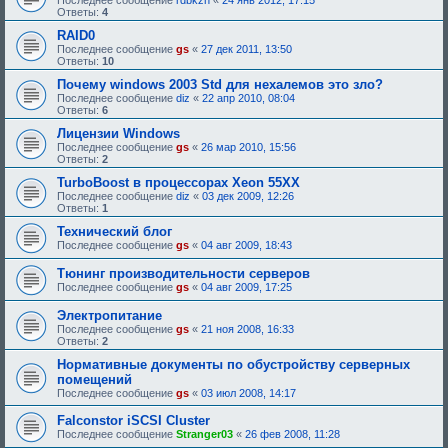
Последнее сообщение
rdbkzn
«
24 янв 2012, 17:15
:
Ответы:
4
RAID0
Последнее сообщение
gs
«
27 дек 2011, 13:50
Ответы:
10
Почему windows 2003 Std для нехалемов это зло?
Последнее сообщение
diz
«
22 апр 2010, 08:04
Ответы:
6
Лицензии Windows
Последнее сообщение
gs
«
26 мар 2010, 15:56
Ответы:
2
TurboBoost в процессорах Xeon 55XX
Последнее сообщение
diz
«
03 дек 2009, 12:26
Ответы:
1
Технический блог
Последнее сообщение
gs
«
04 авг 2009, 18:43
Тюнинг производительности серверов
Последнее сообщение
gs
«
04 авг 2009, 17:25
Электропитание
Последнее сообщение
gs
«
21 ноя 2008, 16:33
Ответы:
2
Нормативные документы по обустройству серверных
помещений
Последнее сообщение
gs
«
03 июл 2008, 14:17
Falconstor iSCSI Cluster
Последнее сообщение
Stranger03
«
26 фев 2008, 11:28