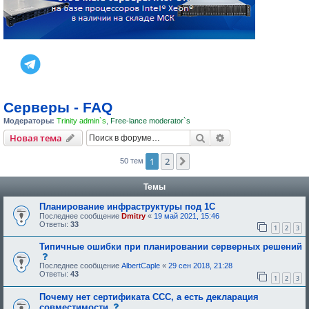
Серверы - FAQ
Модераторы:
Trinity admin`s
,
Free-lance moderator`s
Поиск
Расширенный пои
Новая тема
1
2
След.
50 тем
Темы
Планирование инфраструктуры под 1С
Последнее сообщение
Dmitry
«
19 май 2021, 15:46
Ответы:
33
1
2
3
Типичные ошибки при планировании серверных решений
с
о
Последнее сообщение
AlbertCaple
«
29 сен 2018, 21:28
о
Ответы:
43
1
2
3
б
щ
Почему нет сертификата ССС, а есть декларация
е
н
с
совместимости