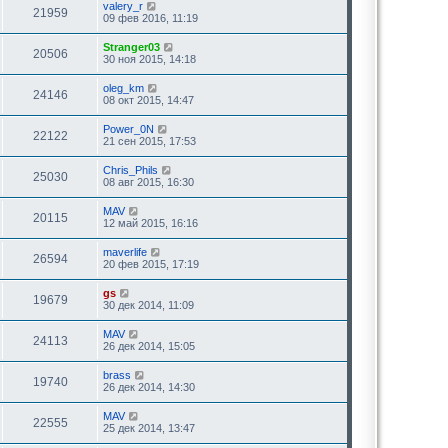
valery_r
21959
09 фев 2016, 11:19
Stranger03
20506
30 ноя 2015, 14:18
oleg_km
24146
08 окт 2015, 14:47
Power_0N
22122
21 сен 2015, 17:53
Chris_Phils
25030
08 авг 2015, 16:30
MAV
20115
12 май 2015, 16:16
maverlife
26594
20 фев 2015, 17:19
gs
19679
30 дек 2014, 11:09
MAV
24113
26 дек 2014, 15:05
brass
19740
26 дек 2014, 14:30
MAV
22555
25 дек 2014, 13:47