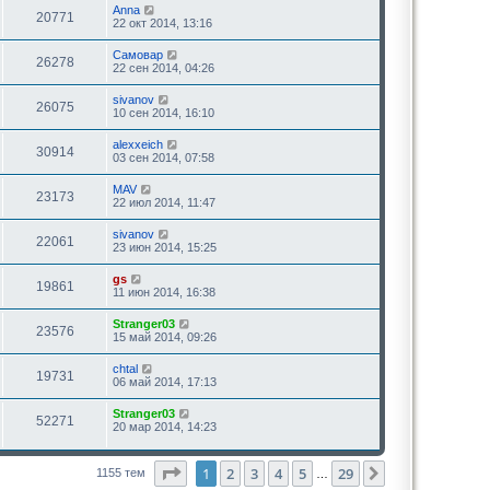
Anna
20771
22 окт 2014, 13:16
Самовар
26278
22 сен 2014, 04:26
sivanov
26075
10 сен 2014, 16:10
alexxeich
30914
03 сен 2014, 07:58
MAV
23173
22 июл 2014, 11:47
sivanov
22061
23 июн 2014, 15:25
gs
19861
11 июн 2014, 16:38
Stranger03
23576
15 май 2014, 09:26
chtal
19731
06 май 2014, 17:13
Stranger03
52271
20 мар 2014, 14:23
Страница
1
из
29
1
2
3
4
5
29
След.
1155 тем
…