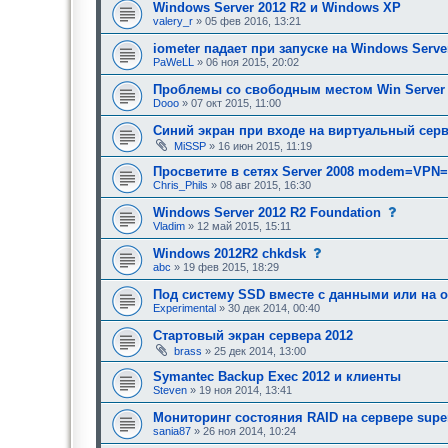
Windows Server 2012 R2 и Windows XP
и
е
valery_r
» 05 фев 2016, 13:21
,
т
iometer падает при запуске на Windows Serve
р
PaWeLL
» 06 ноя 2015, 20:02
е
б
Проблемы со свободным местом Win Server 
у
Dooo
» 07 окт 2015, 11:00
ю
щ
е
Синий экран при входе на виртуальный сер
е
MiSSP
» 16 июн 2015, 11:19
о
д
Просветите в сетях Server 2008 modem=VPN=
о
Chris_Phils
» 08 авг 2015, 16:30
б
р
с
Windows Server 2012 R2 Foundation
е
о
н
Vladim
» 12 май 2015, 15:11
о
и
б
я
с
Windows 2012R2 chkdsk
щ
:
о
abc
» 19 фев 2015, 18:29
е
о
н
б
Под систему SSD вместе с данными или на о
и
щ
е
Experimental
» 30 дек 2014, 00:40
е
,
н
т
Стартовый экран сервера 2012
и
р
е
brass
» 25 дек 2014, 13:00
е
,
б
т
Symantec Backup Exec 2012 и клиенты
у
р
Steven
» 19 ноя 2014, 13:41
ю
е
щ
б
е
Мониторинг состояния RAID на сервере supe
у
е
sania87
» 26 ноя 2014, 10:24
ю
о
щ