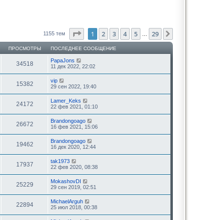
Страница
1
из
29
1
2
3
4
5
29
След.
1155 тем
…
ПРОСМОТРЫ
ПОСЛЕДНЕЕ СООБЩЕНИЕ
PapaJons
34518
11 дек 2022, 22:02
vip
15382
29 сен 2022, 19:40
Lamer_Keks
24172
22 фев 2021, 01:10
Brandongoago
26672
16 фев 2021, 15:06
Brandongoago
19462
16 дек 2020, 12:44
tak1973
17937
22 фев 2020, 08:38
MokashovDI
25229
29 сен 2019, 02:51
MichaelArguh
22894
25 июл 2018, 00:38