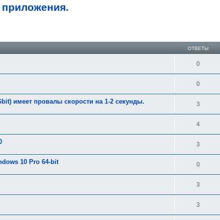
 приложения.
ширенный поиск
ОТВЕТЫ
0
0
bit) имеет провалы скорости на 1-2 секунды.
3
4
0
3
dows 10 Pro 64-bit
0
3
3