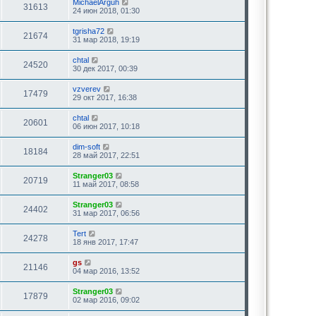
MichaelArguh
31613
24 июн 2018, 01:30
tgrisha72
21674
31 мар 2018, 19:19
chtal
24520
30 дек 2017, 00:39
vzverev
17479
29 окт 2017, 16:38
chtal
20601
06 июн 2017, 10:18
dim-soft
18184
28 май 2017, 22:51
Stranger03
20719
11 май 2017, 08:58
Stranger03
24402
31 мар 2017, 06:56
Tert
24278
18 янв 2017, 17:47
gs
21146
04 мар 2016, 13:52
Stranger03
17879
02 мар 2016, 09:02