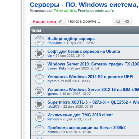
Серверы - ПО, Windows система,
Модераторы:
Trinity admin`s
,
Free-lance moderator`s
Поиск
Рас
Новая тема
ТЕМЫ
Выбор/подбор сервера
PapaJons
» 11 дек 2022, 22:02
Софт для бэкапа сервера на Ubuntu
vip
» 29 сен 2022, 19:40
Windows Server 2019. Сетевой трафик TX (10G
Lamer_Keks
» 20 дек 2020, 20:54
Установка Windows 2012 R2 в режиме UEFI
alyam
» 29 май 2014, 16:33
Установка Windows Server 2012-16 на IBM x46
igornov
» 10 окт 2018, 13:27
Supermicro X8DTL-3 + 9271-8i + QLE2562 + Win
tak1973
» 22 фев 2020, 08:38
Исключение для TMG 2010 client
klimdos
» 26 дек 2013, 17:21
Проблема ассоциации на Server 2008r2
zhmen
» 04 мар 2014, 16:40