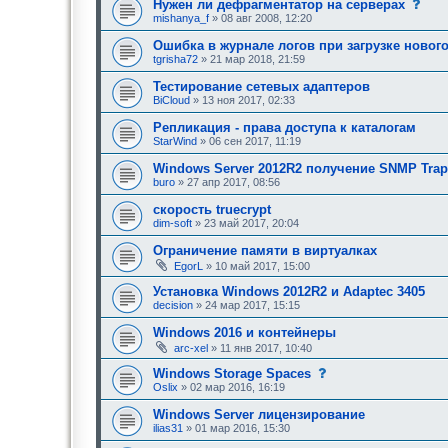
с
Нужен ли дефрагментатор на серверах
о
mishanya_f
» 08 авг 2008, 12:20
о
б
Ошибка в журнале логов при загрузке новог
щ
tgrisha72
» 21 мар 2018, 21:59
е
н
Тестирование сетевых адаптеров
и
е
BiCloud
» 13 ноя 2017, 02:33
,
т
Репликация - права доступа к каталогам
р
StarWind
» 06 сен 2017, 11:19
е
б
Windows Server 2012R2 получение SNMP Trap
у
buro
» 27 апр 2017, 08:56
ю
щ
е
скорость truecrypt
е
dim-soft
» 23 май 2017, 20:04
о
д
Ограничение памяти в виртуалках
о
EgorL
» 10 май 2017, 15:00
б
р
Установка Windows 2012R2 и Adaptec 3405
е
н
decision
» 24 мар 2017, 15:15
и
я
Windows 2016 и контейнеры
:
arc-xel
» 11 янв 2017, 10:40
с
Windows Storage Spaces
о
Oslix
» 02 мар 2016, 16:19
о
б
Windows Server лицензирование
щ
ilias31
» 01 мар 2016, 15:30
е
н