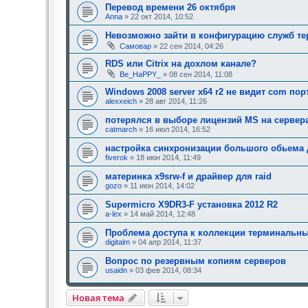
д
е
Перевод времени 26 октября
о
е
Anna
» 22 окт 2014, 10:52
б
о
р
д
Невозможно зайти в конфигурацию служб те
е
о
н
Самовар
» 22 сен 2014, 04:26
б
и
р
я
RDS или Citrix на дохлом канале?
е
:
н
Be_HaPPY_
» 08 сен 2014, 11:08
и
я
Windows 2008 server x64 r2 не видит com по
:
alexxeich
» 28 авг 2014, 11:26
потерялся в выборе лицензий MS на сервера
catmarch
» 16 июл 2014, 16:52
настройка синхронизации большого обьема 
fiverok
» 18 июн 2014, 11:49
материнка x9srw-f и драйвер для raid
gozo
» 11 июн 2014, 14:02
Supermicro X9DR3-F установка 2012 R2
a-lex
» 14 май 2014, 12:48
Проблема доступа к коллекции терминальны
digitalm
» 04 апр 2014, 11:37
Вопрос по резервным копиям серверов
usaidn
» 03 фев 2014, 08:34
Новая тема