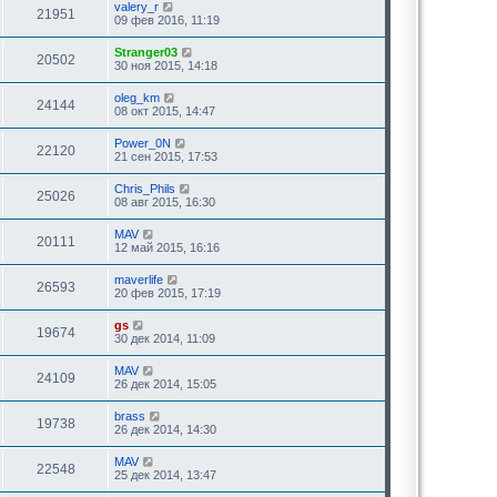
valery_r
21951
09 фев 2016, 11:19
Stranger03
20502
30 ноя 2015, 14:18
oleg_km
24144
08 окт 2015, 14:47
Power_0N
22120
21 сен 2015, 17:53
Chris_Phils
25026
08 авг 2015, 16:30
MAV
20111
12 май 2015, 16:16
maverlife
26593
20 фев 2015, 17:19
gs
19674
30 дек 2014, 11:09
MAV
24109
26 дек 2014, 15:05
brass
19738
26 дек 2014, 14:30
MAV
22548
25 дек 2014, 13:47