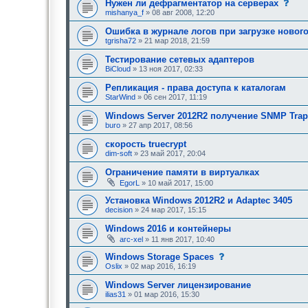
с
Нужен ли дефрагментатор на серверах
о
mishanya_f
» 08 авг 2008, 12:20
о
б
Ошибка в журнале логов при загрузке новог
щ
tgrisha72
» 21 мар 2018, 21:59
е
н
Тестирование сетевых адаптеров
и
е
BiCloud
» 13 ноя 2017, 02:33
,
т
Репликация - права доступа к каталогам
р
StarWind
» 06 сен 2017, 11:19
е
б
Windows Server 2012R2 получение SNMP Trap
у
buro
» 27 апр 2017, 08:56
ю
щ
е
скорость truecrypt
е
dim-soft
» 23 май 2017, 20:04
о
д
Ограничение памяти в виртуалках
о
EgorL
» 10 май 2017, 15:00
б
р
Установка Windows 2012R2 и Adaptec 3405
е
н
decision
» 24 мар 2017, 15:15
и
я
Windows 2016 и контейнеры
:
arc-xel
» 11 янв 2017, 10:40
с
Windows Storage Spaces
о
Oslix
» 02 мар 2016, 16:19
о
б
Windows Server лицензирование
щ
ilias31
» 01 мар 2016, 15:30
е
н