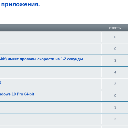
 приложения.
ширенный поиск
ОТВЕТЫ
0
0
bit) имеет провалы скорости на 1-2 секунды.
3
4
0
3
dows 10 Pro 64-bit
0
3
3