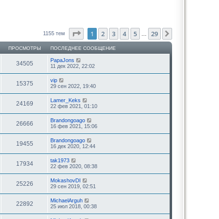
Страница
1
из
29
1
2
3
4
5
29
След.
1155 тем
…
ПРОСМОТРЫ
ПОСЛЕДНЕЕ СООБЩЕНИЕ
PapaJons
34505
11 дек 2022, 22:02
vip
15375
29 сен 2022, 19:40
Lamer_Keks
24169
22 фев 2021, 01:10
Brandongoago
26666
16 фев 2021, 15:06
Brandongoago
19455
16 дек 2020, 12:44
tak1973
17934
22 фев 2020, 08:38
MokashovDI
25226
29 сен 2019, 02:51
MichaelArguh
22892
25 июл 2018, 00:38