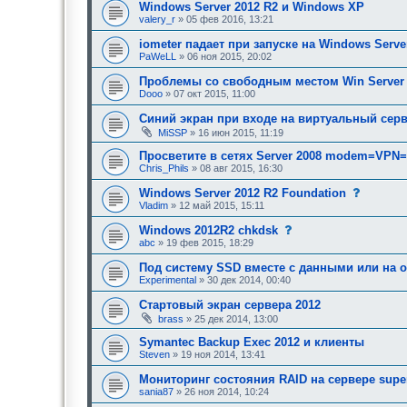
Windows Server 2012 R2 и Windows XP
и
е
valery_r
» 05 фев 2016, 13:21
,
т
iometer падает при запуске на Windows Serve
р
PaWeLL
» 06 ноя 2015, 20:02
е
б
Проблемы со свободным местом Win Server 
у
Dooo
» 07 окт 2015, 11:00
ю
щ
е
Синий экран при входе на виртуальный сер
е
MiSSP
» 16 июн 2015, 11:19
о
д
Просветите в сетях Server 2008 modem=VPN=
о
Chris_Phils
» 08 авг 2015, 16:30
б
р
с
Windows Server 2012 R2 Foundation
е
о
н
Vladim
» 12 май 2015, 15:11
о
и
б
я
с
Windows 2012R2 chkdsk
щ
:
о
abc
» 19 фев 2015, 18:29
е
о
н
б
Под систему SSD вместе с данными или на о
и
щ
е
Experimental
» 30 дек 2014, 00:40
е
,
н
т
Стартовый экран сервера 2012
и
р
е
brass
» 25 дек 2014, 13:00
е
,
б
т
Symantec Backup Exec 2012 и клиенты
у
р
Steven
» 19 ноя 2014, 13:41
ю
е
щ
б
е
Мониторинг состояния RAID на сервере supe
у
е
sania87
» 26 ноя 2014, 10:24
ю
о
щ