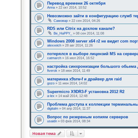
д
е
Перевод времени 26 октября
о
е
Anna
» 22 окт 2014, 10:52
б
о
р
д
Невозможно зайти в конфигурацию служб те
е
о
н
Самовар
» 22 сен 2014, 04:26
б
и
р
я
RDS или Citrix на дохлом канале?
е
:
н
Be_HaPPY_
» 08 сен 2014, 11:08
и
я
Windows 2008 server x64 r2 не видит com по
:
alexxeich
» 28 авг 2014, 11:26
потерялся в выборе лицензий MS на сервера
catmarch
» 16 июл 2014, 16:52
настройка синхронизации большого обьема 
fiverok
» 18 июн 2014, 11:49
материнка x9srw-f и драйвер для raid
gozo
» 11 июн 2014, 14:02
Supermicro X9DR3-F установка 2012 R2
a-lex
» 14 май 2014, 12:48
Проблема доступа к коллекции терминальны
digitalm
» 04 апр 2014, 11:37
Вопрос по резервным копиям серверов
usaidn
» 03 фев 2014, 08:34
Новая тема