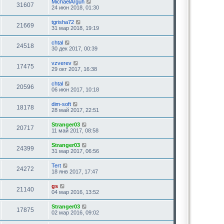
MichaelArguh
31607
24 июн 2018, 01:30
tgrisha72
21669
31 мар 2018, 19:19
chtal
24518
30 дек 2017, 00:39
vzverev
17475
29 окт 2017, 16:38
chtal
20596
06 июн 2017, 10:18
dim-soft
18178
28 май 2017, 22:51
Stranger03
20717
11 май 2017, 08:58
Stranger03
24399
31 мар 2017, 06:56
Tert
24272
18 янв 2017, 17:47
gs
21140
04 мар 2016, 13:52
Stranger03
17875
02 мар 2016, 09:02