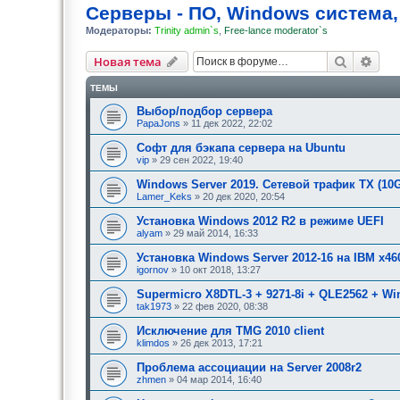
Серверы - ПО, Windows система,
Модераторы:
Trinity admin`s
,
Free-lance moderator`s
Поиск
Рас
Новая тема
ТЕМЫ
Выбор/подбор сервера
PapaJons
» 11 дек 2022, 22:02
Софт для бэкапа сервера на Ubuntu
vip
» 29 сен 2022, 19:40
Windows Server 2019. Сетевой трафик TX (10G
Lamer_Keks
» 20 дек 2020, 20:54
Установка Windows 2012 R2 в режиме UEFI
alyam
» 29 май 2014, 16:33
Установка Windows Server 2012-16 на IBM x46
igornov
» 10 окт 2018, 13:27
Supermicro X8DTL-3 + 9271-8i + QLE2562 + Win
tak1973
» 22 фев 2020, 08:38
Исключение для TMG 2010 client
klimdos
» 26 дек 2013, 17:21
Проблема ассоциации на Server 2008r2
zhmen
» 04 мар 2014, 16:40