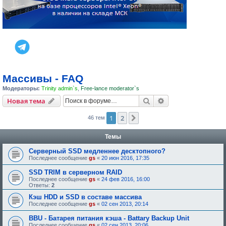
Массивы - FAQ
Модераторы:
Trinity admin`s
,
Free-lance moderator`s
Поиск
Расширенный пои
Новая тема
1
2
След.
46 тем
Темы
Серверный SSD медленнее десктопного?
Последнее сообщение
gs
«
20 июн 2016, 17:35
SSD TRIM в серверном RAID
Последнее сообщение
gs
«
24 фев 2016, 16:00
Ответы:
2
Кэш HDD и SSD в составе массива
Последнее сообщение
gs
«
02 сен 2013, 20:14
BBU - Батарея питания кэша - Battary Backup Unit
Последнее сообщение
gs
«
02 сен 2013, 20:06