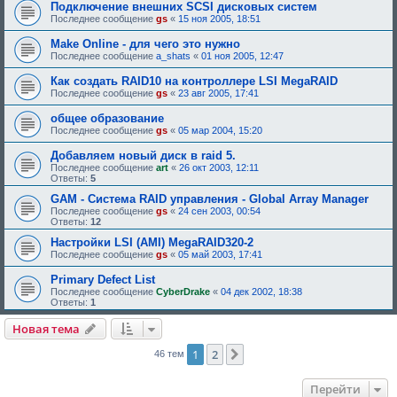
Подключение внешних SCSI дисковых систем
Последнее сообщение
gs
«
15 ноя 2005, 18:51
Make Online - для чего это нужно
Последнее сообщение
a_shats
«
01 ноя 2005, 12:47
Как создать RAID10 на контроллере LSI MegaRAID
Последнее сообщение
gs
«
23 авг 2005, 17:41
общее образование
Последнее сообщение
gs
«
05 мар 2004, 15:20
Добавляем новый диск в raid 5.
Последнее сообщение
art
«
26 окт 2003, 12:11
Ответы:
5
GAM - Система RAID управления - Global Array Manager
Последнее сообщение
gs
«
24 сен 2003, 00:54
Ответы:
12
Настройки LSI (AMI) MegaRAID320-2
Последнее сообщение
gs
«
05 май 2003, 17:41
Primary Defect List
Последнее сообщение
CyberDrake
«
04 дек 2002, 18:38
Ответы:
1
Новая тема
1
2
След.
46 тем
Перейти