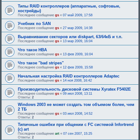
Типы RAID контроллеров (аппаратные, софтовые,
хострейды)
Последнее сообщение
gs
«
07 май 2009, 17:58
Учебник по SAN
Последнее сообщение
gs
«
27 мар 2009, 14:38
Выравнивание секторов или diskpart, 63/64кБ и т.п.
Последнее сообщение
gs
«
13 мар 2009, 16:04
Что такое HBA
Последнее сообщение
gs
«
13 фев 2009, 16:04
Что такое "bad stripes"
Последнее сообщение
gs
«
12 фев 2009, 15:58
Начальная настройка RAID контроллеров Adaptec
Последнее сообщение
gs
«
14 ноя 2008, 16:42
Производительность дисковой системы Xyratex F5402E
Последнее сообщение
gs
«
09 июл 2008, 13:11
Ответы:
2
Windows 2003 не может создать том объемом более, чем
2 ТБ
Последнее сообщение
gs
«
03 июл 2008, 14:52
Ответы:
2
Типичные ошибки при общении с FC системой Infortrend
(c) art
Последнее сообщение
art
«
07 сен 2007, 15:25
Ответы:
2