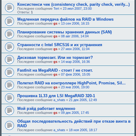
Консистенси чек (consistency check, parity check, verify...)
Последнее сообщение
Tert
«
23 июл 2007, 23:00
Ответы:
1
Медленная передача файлов на RAID в Windows
Последнее сообщение
gs
«
13 сен 2006, 16:15
Планирование системы хранения данных (SAN)
Последнее сообщение
gs
«
08 авг 2006, 14:04
Странности с Intel SRCS16 и их устранения
Последнее сообщение
gs
«
27 июн 2006, 11:04
Дисковая тормозит. Или не тормозит?
Последнее сообщение
gs
«
14 мар 2006, 16:36
FastInit на MegaRAID - стоит / не стоит.
Последнее сообщение
gs
«
07 фев 2006, 15:05
Полетел RAID на контроллере HighPoint, Promise, Sil...
Последнее сообщение
gs
«
23 янв 2006, 19:00
Прошивка 1L33 для LSI MegaRAID 320-1
Последнее сообщение
a_shats
«
21 дек 2005, 12:49
Мой рэйд работает медленно
Последнее сообщение
gs
«
09 дек 2005, 17:45
Общая последовательность действий при отказе винта в
RAID
Последнее сообщение
a_shats
«
18 ноя 2005, 18:17