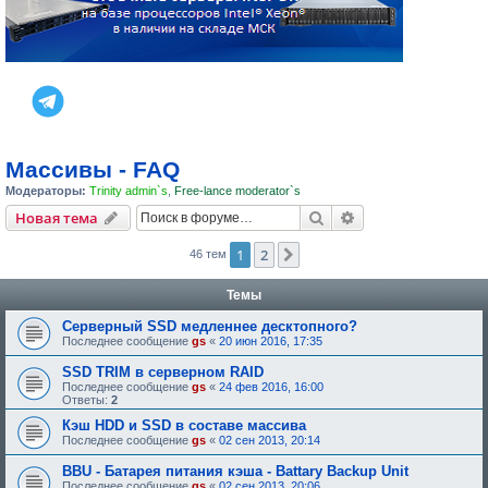
Массивы - FAQ
Модераторы:
Trinity admin`s
,
Free-lance moderator`s
Поиск
Расширенный пои
Новая тема
1
2
След.
46 тем
Темы
Серверный SSD медленнее десктопного?
Последнее сообщение
gs
«
20 июн 2016, 17:35
SSD TRIM в серверном RAID
Последнее сообщение
gs
«
24 фев 2016, 16:00
Ответы:
2
Кэш HDD и SSD в составе массива
Последнее сообщение
gs
«
02 сен 2013, 20:14
BBU - Батарея питания кэша - Battary Backup Unit
Последнее сообщение
gs
«
02 сен 2013, 20:06