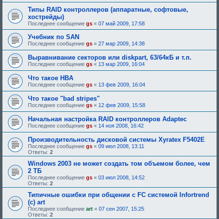
Типы RAID контроллеров (аппаратные, софтовые,
хострейды)
Последнее сообщение
gs
«
07 май 2009, 17:58
Учебник по SAN
Последнее сообщение
gs
«
27 мар 2009, 14:38
Выравнивание секторов или diskpart, 63/64кБ и т.п.
Последнее сообщение
gs
«
13 мар 2009, 16:04
Что такое HBA
Последнее сообщение
gs
«
13 фев 2009, 16:04
Что такое "bad stripes"
Последнее сообщение
gs
«
12 фев 2009, 15:58
Начальная настройка RAID контроллеров Adaptec
Последнее сообщение
gs
«
14 ноя 2008, 16:42
Производительность дисковой системы Xyratex F5402E
Последнее сообщение
gs
«
09 июл 2008, 13:11
Ответы:
2
Windows 2003 не может создать том объемом более, чем
2 ТБ
Последнее сообщение
gs
«
03 июл 2008, 14:52
Ответы:
2
Типичные ошибки при общении с FC системой Infortrend
(c) art
Последнее сообщение
art
«
07 сен 2007, 15:25
Ответы:
2