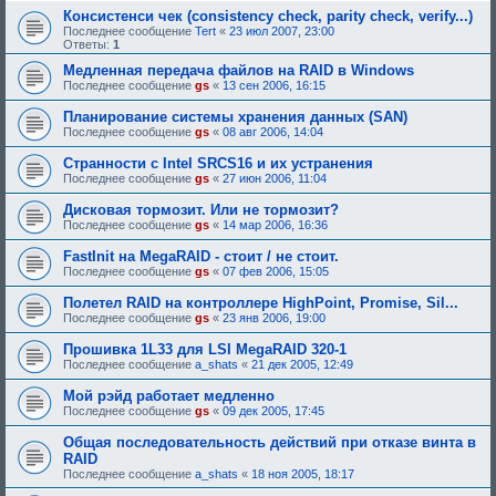
Консистенси чек (consistency check, parity check, verify...)
Последнее сообщение
Tert
«
23 июл 2007, 23:00
Ответы:
1
Медленная передача файлов на RAID в Windows
Последнее сообщение
gs
«
13 сен 2006, 16:15
Планирование системы хранения данных (SAN)
Последнее сообщение
gs
«
08 авг 2006, 14:04
Странности с Intel SRCS16 и их устранения
Последнее сообщение
gs
«
27 июн 2006, 11:04
Дисковая тормозит. Или не тормозит?
Последнее сообщение
gs
«
14 мар 2006, 16:36
FastInit на MegaRAID - стоит / не стоит.
Последнее сообщение
gs
«
07 фев 2006, 15:05
Полетел RAID на контроллере HighPoint, Promise, Sil...
Последнее сообщение
gs
«
23 янв 2006, 19:00
Прошивка 1L33 для LSI MegaRAID 320-1
Последнее сообщение
a_shats
«
21 дек 2005, 12:49
Мой рэйд работает медленно
Последнее сообщение
gs
«
09 дек 2005, 17:45
Общая последовательность действий при отказе винта в
RAID
Последнее сообщение
a_shats
«
18 ноя 2005, 18:17