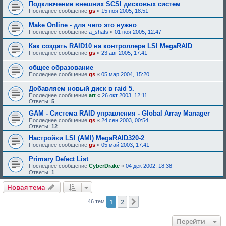
Подключение внешних SCSI дисковых систем
Последнее сообщение
gs
«
15 ноя 2005, 18:51
Make Online - для чего это нужно
Последнее сообщение
a_shats
«
01 ноя 2005, 12:47
Как создать RAID10 на контроллере LSI MegaRAID
Последнее сообщение
gs
«
23 авг 2005, 17:41
общее образование
Последнее сообщение
gs
«
05 мар 2004, 15:20
Добавляем новый диск в raid 5.
Последнее сообщение
art
«
26 окт 2003, 12:11
Ответы:
5
GAM - Система RAID управления - Global Array Manager
Последнее сообщение
gs
«
24 сен 2003, 00:54
Ответы:
12
Настройки LSI (AMI) MegaRAID320-2
Последнее сообщение
gs
«
05 май 2003, 17:41
Primary Defect List
Последнее сообщение
CyberDrake
«
04 дек 2002, 18:38
Ответы:
1
Новая тема
1
2
След.
46 тем
Перейти