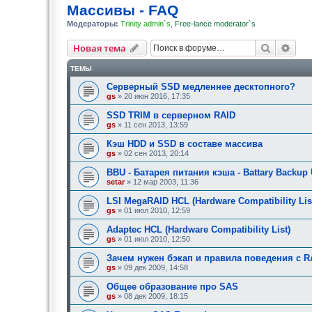
Массивы - FAQ
Модераторы:
Trinity admin`s
,
Free-lance moderator`s
Поиск
Рас
Новая тема
ТЕМЫ
Серверный SSD медленнее десктопного?
gs
» 20 июн 2016, 17:35
SSD TRIM в серверном RAID
gs
» 11 сен 2013, 13:59
Кэш HDD и SSD в составе массива
gs
» 02 сен 2013, 20:14
BBU - Батарея питания кэша - Battary Backup 
setar
» 12 мар 2003, 11:36
LSI MegaRAID HCL (Hardware Compatibility Lis
gs
» 01 июл 2010, 12:59
Adaptec HCL (Hardware Compatibility List)
gs
» 01 июл 2010, 12:50
Зачем нужен бэкап и правила поведения с R
gs
» 09 дек 2009, 14:58
Общее образование про SAS
gs
» 08 дек 2009, 18:15