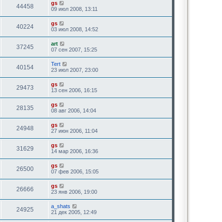
gs
44458
09 июл 2008, 13:11
gs
40224
03 июл 2008, 14:52
art
37245
07 сен 2007, 15:25
Tert
40154
23 июл 2007, 23:00
gs
29473
13 сен 2006, 16:15
gs
28135
08 авг 2006, 14:04
gs
24948
27 июн 2006, 11:04
gs
31629
14 мар 2006, 16:36
gs
26500
07 фев 2006, 15:05
gs
26666
23 янв 2006, 19:00
a_shats
24925
21 дек 2005, 12:49