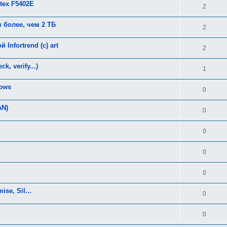
tex F5402E
2
 более, чем 2 ТБ
2
nfortrend (c) art
2
k, verify...)
1
ows
0
AN)
0
0
0
0
se, Sil...
0
0