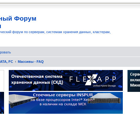
ный Форум
и
ческий форум по серверам, системам хранения данных, кластерам,
ровать
SATA, FC
Массивы - FAQ