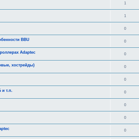
1
1
0
собенности BBU
0
роллерах Adaptec
0
овые, хострейды)
0
0
и т.п.
0
0
0
aptec
0