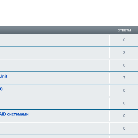
ширенный поиск
ОТВЕТЫ
0
2
0
Unit
7
t)
0
0
AID системами
0
0