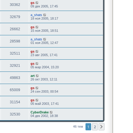
gs
30362
09 дек 2005, 17:45
a_shats
32679
18 ноя 2005, 18:17
gs
26662
15 ноя 2005, 18:51
a_shats
28598
01 ноя 2005, 12:47
gs
32511
23 авг 2005, 17:41
gs
32921
05 мар 2004, 15:20
art
49863
26 окт 2003, 12:11
gs
65009
24 сен 2003, 00:54
gs
31154
05 май 2003, 17:41
CyberDrake
32530
04 дек 2002, 18:38
1
2
След.
46 тем