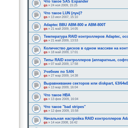
Что такое SAS Expander
gs
» 24 ноя 2009, 15:25
Что такое LUN (лун)?
gs
» 13 июл 2007, 15:10
Adaptec BBU ABM-800 и ABM-800T
gs
» 21 май 2009, 14:05
Температура RAID контроллеров Adaptec, о
gs
» 21 май 2009, 13:53
Количество дисков в одном массиве на конт
gs
» 18 май 2009, 17:01
Типы RAID контроллеров (аппаратные, софт
gs
» 07 май 2009, 17:58
Учебник по SAN
gs
» 27 мар 2009, 14:38
Выравнивание секторов или diskpart, 63/64кБ 
gs
» 13 мар 2009, 16:04
Что такое HBA
gs
» 13 фев 2009, 16:04
Что такое "bad stripes"
gs
» 12 фев 2009, 15:58
Начальная настройка RAID контроллеров Ad
gs
» 14 ноя 2008, 16:42