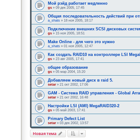
Мой рэйд работает медленно
gs
» 09 дек 2005, 17:45
Общая последовательность действий при отк
a_shats
» 18 ноя 2005, 18:17
Подключение внешних SCSI дисковых систе
gs
» 15 ноя 2005, 18:51
Make Online - для чего это нужно
a_shats
» 01 ноя 2005, 12:47
Как создать RAID10 на контроллере LSI Meg
gs
» 23 авг 2005, 17:41
общее образование
gs
» 05 мар 2004, 15:20
Добавляем новый диск в raid 5.
setar
» 21 окт 2002, 17:06
GAM - Система RAID управления - Global Arr
setar
» 21 окт 2002, 16:48
Настройки LSI (AMI) MegaRAID320-2
gs
» 05 май 2003, 17:41
Primary Defect List
setar
» 03 дек 2002, 13:57
Новая тема