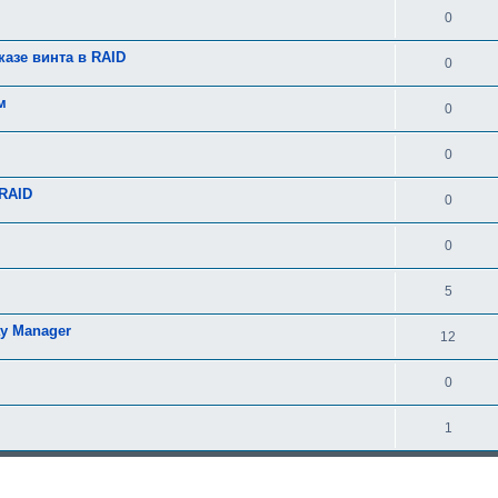
0
азе винта в RAID
0
м
0
0
aRAID
0
0
5
ay Manager
12
0
1