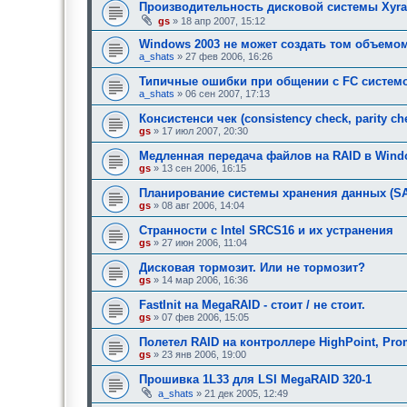
Производительность дисковой системы Xyra
gs
» 18 апр 2007, 15:12
Windows 2003 не может создать том объемом
a_shats
» 27 фев 2006, 16:26
Типичные ошибки при общении с FC системой I
a_shats
» 06 сен 2007, 17:13
Консистенси чек (consistency check, parity chec
gs
» 17 июл 2007, 20:30
Медленная передача файлов на RAID в Wind
gs
» 13 сен 2006, 16:15
Планирование системы хранения данных (S
gs
» 08 авг 2006, 14:04
Странности с Intel SRCS16 и их устранения
gs
» 27 июн 2006, 11:04
Дисковая тормозит. Или не тормозит?
gs
» 14 мар 2006, 16:36
FastInit на MegaRAID - стоит / не стоит.
gs
» 07 фев 2006, 15:05
Полетел RAID на контроллере HighPoint, Promi
gs
» 23 янв 2006, 19:00
Прошивка 1L33 для LSI MegaRAID 320-1
a_shats
» 21 дек 2005, 12:49