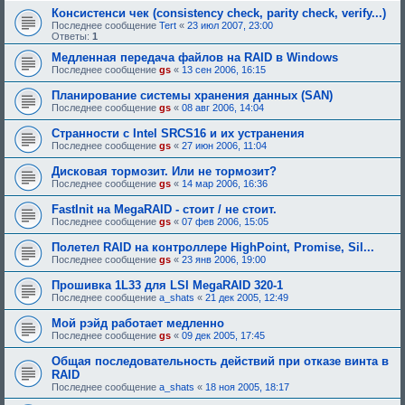
Консистенси чек (consistency check, parity check, verify...)
Последнее сообщение
Tert
«
23 июл 2007, 23:00
Ответы:
1
Медленная передача файлов на RAID в Windows
Последнее сообщение
gs
«
13 сен 2006, 16:15
Планирование системы хранения данных (SAN)
Последнее сообщение
gs
«
08 авг 2006, 14:04
Странности с Intel SRCS16 и их устранения
Последнее сообщение
gs
«
27 июн 2006, 11:04
Дисковая тормозит. Или не тормозит?
Последнее сообщение
gs
«
14 мар 2006, 16:36
FastInit на MegaRAID - стоит / не стоит.
Последнее сообщение
gs
«
07 фев 2006, 15:05
Полетел RAID на контроллере HighPoint, Promise, Sil...
Последнее сообщение
gs
«
23 янв 2006, 19:00
Прошивка 1L33 для LSI MegaRAID 320-1
Последнее сообщение
a_shats
«
21 дек 2005, 12:49
Мой рэйд работает медленно
Последнее сообщение
gs
«
09 дек 2005, 17:45
Общая последовательность действий при отказе винта в
RAID
Последнее сообщение
a_shats
«
18 ноя 2005, 18:17