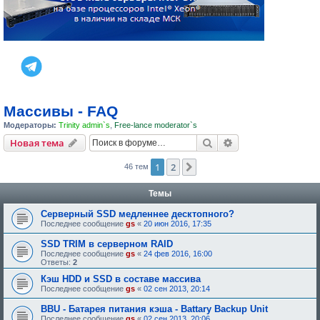
Массивы - FAQ
Модераторы:
Trinity admin`s
,
Free-lance moderator`s
Поиск
Расширенный пои
Новая тема
1
2
След.
46 тем
Темы
Серверный SSD медленнее десктопного?
Последнее сообщение
gs
«
20 июн 2016, 17:35
SSD TRIM в серверном RAID
Последнее сообщение
gs
«
24 фев 2016, 16:00
Ответы:
2
Кэш HDD и SSD в составе массива
Последнее сообщение
gs
«
02 сен 2013, 20:14
BBU - Батарея питания кэша - Battary Backup Unit
Последнее сообщение
gs
«
02 сен 2013, 20:06