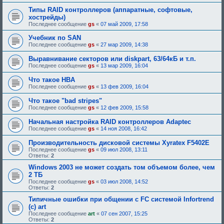
Типы RAID контроллеров (аппаратные, софтовые,
хострейды)
Последнее сообщение
gs
«
07 май 2009, 17:58
Учебник по SAN
Последнее сообщение
gs
«
27 мар 2009, 14:38
Выравнивание секторов или diskpart, 63/64кБ и т.п.
Последнее сообщение
gs
«
13 мар 2009, 16:04
Что такое HBA
Последнее сообщение
gs
«
13 фев 2009, 16:04
Что такое "bad stripes"
Последнее сообщение
gs
«
12 фев 2009, 15:58
Начальная настройка RAID контроллеров Adaptec
Последнее сообщение
gs
«
14 ноя 2008, 16:42
Производительность дисковой системы Xyratex F5402E
Последнее сообщение
gs
«
09 июл 2008, 13:11
Ответы:
2
Windows 2003 не может создать том объемом более, чем
2 ТБ
Последнее сообщение
gs
«
03 июл 2008, 14:52
Ответы:
2
Типичные ошибки при общении с FC системой Infortrend
(c) art
Последнее сообщение
art
«
07 сен 2007, 15:25
Ответы:
2