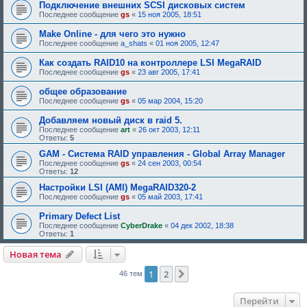
Подключение внешних SCSI дисковых систем
Последнее сообщение
gs
«
15 ноя 2005, 18:51
Make Online - для чего это нужно
Последнее сообщение
a_shats
«
01 ноя 2005, 12:47
Как создать RAID10 на контроллере LSI MegaRAID
Последнее сообщение
gs
«
23 авг 2005, 17:41
общее образование
Последнее сообщение
gs
«
05 мар 2004, 15:20
Добавляем новый диск в raid 5.
Последнее сообщение
art
«
26 окт 2003, 12:11
Ответы:
5
GAM - Система RAID управления - Global Array Manager
Последнее сообщение
gs
«
24 сен 2003, 00:54
Ответы:
12
Настройки LSI (AMI) MegaRAID320-2
Последнее сообщение
gs
«
05 май 2003, 17:41
Primary Defect List
Последнее сообщение
CyberDrake
«
04 дек 2002, 18:38
Ответы:
1
Новая тема
1
2
След.
46 тем
Перейти