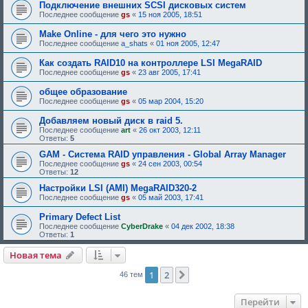
Подключение внешних SCSI дисковых систем
Последнее сообщение
gs
«
15 ноя 2005, 18:51
Make Online - для чего это нужно
Последнее сообщение
a_shats
«
01 ноя 2005, 12:47
Как создать RAID10 на контроллере LSI MegaRAID
Последнее сообщение
gs
«
23 авг 2005, 17:41
общее образование
Последнее сообщение
gs
«
05 мар 2004, 15:20
Добавляем новый диск в raid 5.
Последнее сообщение
art
«
26 окт 2003, 12:11
Ответы:
5
GAM - Система RAID управления - Global Array Manager
Последнее сообщение
gs
«
24 сен 2003, 00:54
Ответы:
12
Настройки LSI (AMI) MegaRAID320-2
Последнее сообщение
gs
«
05 май 2003, 17:41
Primary Defect List
Последнее сообщение
CyberDrake
«
04 дек 2002, 18:38
Ответы:
1
Новая тема
1
2
След.
46 тем
Перейти