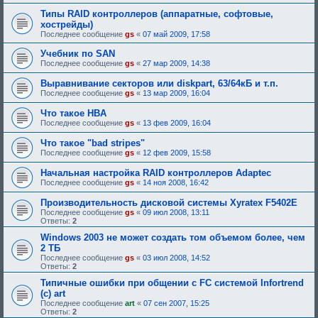
Типы RAID контроллеров (аппаратные, софтовые,
хострейды)
Последнее сообщение
gs
«
07 май 2009, 17:58
Учебник по SAN
Последнее сообщение
gs
«
27 мар 2009, 14:38
Выравнивание секторов или diskpart, 63/64кБ и т.п.
Последнее сообщение
gs
«
13 мар 2009, 16:04
Что такое HBA
Последнее сообщение
gs
«
13 фев 2009, 16:04
Что такое "bad stripes"
Последнее сообщение
gs
«
12 фев 2009, 15:58
Начальная настройка RAID контроллеров Adaptec
Последнее сообщение
gs
«
14 ноя 2008, 16:42
Производительность дисковой системы Xyratex F5402E
Последнее сообщение
gs
«
09 июл 2008, 13:11
Ответы:
2
Windows 2003 не может создать том объемом более, чем
2 ТБ
Последнее сообщение
gs
«
03 июл 2008, 14:52
Ответы:
2
Типичные ошибки при общении с FC системой Infortrend
(c) art
Последнее сообщение
art
«
07 сен 2007, 15:25
Ответы:
2