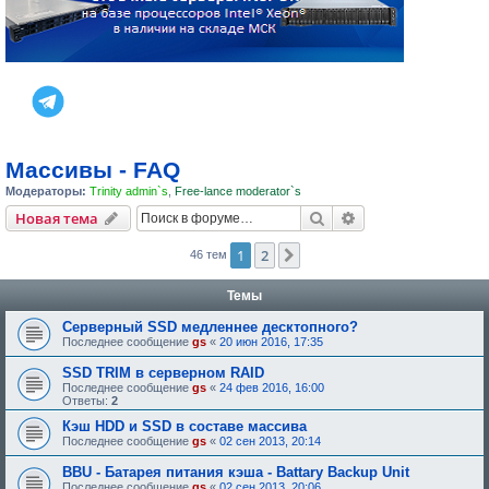
Массивы - FAQ
Модераторы:
Trinity admin`s
,
Free-lance moderator`s
Поиск
Расширенный пои
Новая тема
1
2
След.
46 тем
Темы
Серверный SSD медленнее десктопного?
Последнее сообщение
gs
«
20 июн 2016, 17:35
SSD TRIM в серверном RAID
Последнее сообщение
gs
«
24 фев 2016, 16:00
Ответы:
2
Кэш HDD и SSD в составе массива
Последнее сообщение
gs
«
02 сен 2013, 20:14
BBU - Батарея питания кэша - Battary Backup Unit
Последнее сообщение
gs
«
02 сен 2013, 20:06