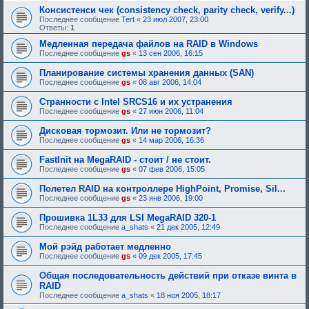
Консистенси чек (consistency check, parity check, verify...)
Последнее сообщение
Tert
«
23 июл 2007, 23:00
Ответы:
1
Медленная передача файлов на RAID в Windows
Последнее сообщение
gs
«
13 сен 2006, 16:15
Планирование системы хранения данных (SAN)
Последнее сообщение
gs
«
08 авг 2006, 14:04
Странности с Intel SRCS16 и их устранения
Последнее сообщение
gs
«
27 июн 2006, 11:04
Дисковая тормозит. Или не тормозит?
Последнее сообщение
gs
«
14 мар 2006, 16:36
FastInit на MegaRAID - стоит / не стоит.
Последнее сообщение
gs
«
07 фев 2006, 15:05
Полетел RAID на контроллере HighPoint, Promise, Sil...
Последнее сообщение
gs
«
23 янв 2006, 19:00
Прошивка 1L33 для LSI MegaRAID 320-1
Последнее сообщение
a_shats
«
21 дек 2005, 12:49
Мой рэйд работает медленно
Последнее сообщение
gs
«
09 дек 2005, 17:45
Общая последовательность действий при отказе винта в
RAID
Последнее сообщение
a_shats
«
18 ноя 2005, 18:17