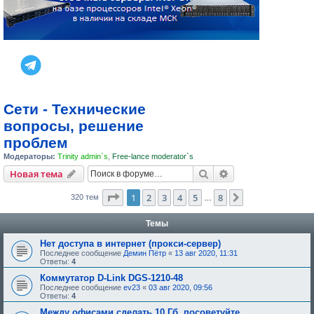
Сети - Технические
вопросы, решение
проблем
Модераторы:
Trinity admin`s
,
Free-lance moderator`s
Поиск
Расширенный пои
Новая тема
Страница
1
из
8
1
2
3
4
5
8
След.
320 тем
…
Темы
Нет доступа в интернет (прокси-сервер)
Последнее сообщение
Демин Пётр
«
13 авг 2020, 11:31
Ответы:
4
Коммутатор D-Link DGS-1210-48
Последнее сообщение
ev23
«
03 авг 2020, 09:56
Ответы:
4
Между офисами сделать 10 Гб. посоветуйте