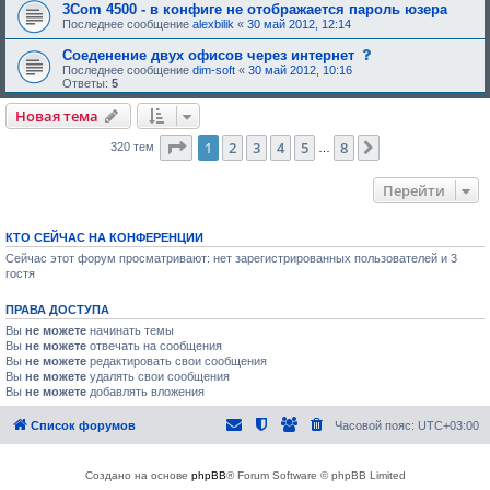
3Com 4500 - в конфиге не отображается пароль юзера
Последнее сообщение
alexbilik
«
30 май 2012, 12:14
с
Соеденение двух офисов через интернет
о
Последнее сообщение
dim-soft
«
30 май 2012, 10:16
о
Ответы:
5
б
щ
Новая тема
е
н
Страница
1
из
8
1
2
3
4
5
8
и
След.
320 тем
…
е
,
т
Перейти
р
е
б
у
КТО СЕЙЧАС НА КОНФЕРЕНЦИИ
ю
Сейчас этот форум просматривают: нет зарегистрированных пользователей и 3
щ
гостя
е
е
о
ПРАВА ДОСТУПА
д
о
Вы
не можете
начинать темы
б
Вы
не можете
отвечать на сообщения
р
Вы
не можете
редактировать свои сообщения
е
Вы
не можете
удалять свои сообщения
н
Вы
не можете
добавлять вложения
и
я
:
Список форумов
Часовой пояс:
UTC+03:00
Создано на основе
phpBB
® Forum Software © phpBB Limited