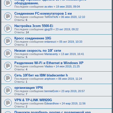
оборудование.
Последнее сообщение
av.elev
«
19 июн 2020, 09:04
Соединение FC-коммутаторов 1 км
Последнее сообщение
TeRmiTkiN
«
06 июн 2020, 12:10
Ответы:
6
Настройка 3com 5500-Ei
Последнее сообщение
gjug29
«
23 окт 2019, 09:22
Ответы:
14
Кросс соединение 10G
Последнее сообщение
enlaneuct
«
05 окт 2019, 10:33
Ответы:
3
Низкая скорость по 10Г сети
Последнее сообщение
Mariasanty
«
13 авг 2019, 16:41
Ответы:
5
Разделение Wi-Fi и Ethernet в Windows XP
Последнее сообщение
Vladea
«
14 июн 2019, 21:25
Ответы:
4
Сеть 10Гбит на IBM bladecenter h
Последнее сообщение
artphoen
«
06 июн 2019, 11:24
Ответы:
1
организация VPN
Последнее сообщение
bennieExini
«
23 апр 2019, 20:57
Ответы:
7
VPN & TP-LINK W8920G
Последнее сообщение
Edwardhow
«
24 мар 2019, 11:56
Ответы:
2
Помогите подобрать роутер с поддержкой vpn.