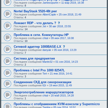
Последнее сообщение
Jamesspumn
«
11 мар 2019, 16:38
Ответы:
8
Nortel BayStask 5520-48t pwr
Последнее сообщение
AlbertCaple
«
25 сен 2018, 21:49
Ответы:
4
с
Ломают RDP - что делать ?
о
Последнее сообщение
Jet
«
30 авг 2018, 23:55
о
Ответы:
14
б
щ
Проблема в сети. Коммутаторы HP
е
Последнее сообщение
chtal
«
09 июн 2017, 16:08
н
Ответы:
10
и
е
с
Сетевой адаптер 1000BASE-LX
,
о
Последнее сообщение
danyak
«
05 ноя 2016, 13:29
т
о
Ответы:
7
р
б
е
щ
Система для предприятия
б
е
Последнее сообщение
Martin32
«
01 сен 2016, 14:23
у
н
Ответы:
2
ю
и
щ
е
Проблема с Intel Pro 1000 82547L
е
,
Последнее сообщение
Tert
«
21 янв 2016, 14:41
е
т
Ответы:
3
о
р
д
е
Соединение СХД для синхронизации
о
б
Последнее сообщение
62r
«
19 июл 2015, 11:49
б
у
р
ю
Энергопотребление маршрутизаторов
е
щ
н
е
Последнее сообщение
chtal
«
20 май 2015, 14:28
и
е
Ответы:
1
я
о
:
Проблемы с отображением KVM-консоли у Supermicro
д
о
Последнее сообщение
Tamba
«
05 сен 2014, 10:52