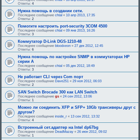
т
Ответы:
4
р
е
Нужна помощь в создании сети.
б
Последнее сообщение
chtal
«
10 апр 2013, 17:35
у
Ответы:
2
ю
щ
Помогите настроить port-security 3COM 4500
е
Последнее сообщение
chtal
«
09 янв 2013, 16:26
е
Ответы:
3
о
д
Коммутатор D-Link DGS-1210-48
о
Последнее сообщение
bloodxeon
«
27 дек 2012, 12:45
б
Ответы:
6
р
е
Нужна помощь по настройке SNMP в коммутаторах HP
н
серии A
и
я
Последнее сообщение
chtal
«
05 дек 2012, 18:49
:
Ответы:
3
Не работает CLI через Com порт
Последнее сообщение
Dave251
«
29 ноя 2012, 06:03
Ответы:
2
SAN Switch Brocade 300 как LAN Switch
Последнее сообщение
gs
«
24 сен 2012, 13:06
Ответы:
1
Можно ли соединить XFP и SFP+ 10Gb трансиверы друг с
другом?
Последнее сообщение
inside_r
«
13 сен 2012, 13:32
Ответы:
4
Встроенный сет.адаптер на Intel dp67bg
Последнее сообщение
DeadMazay
«
26 июн 2012, 09:02
Ответы:
1