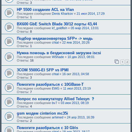
б
Ответы:
3
р
HP 5500 создание ACL на Vlan
е
н
Последнее сообщение
Denis Kharkov
«
21 июл 2014, 17:29
и
Ответы:
1
я
:
BX600 GbE Switch Blade 30/12 порты 43,44
Последнее сообщение
kf_goldfish
«
05 мар 2014, 13:01
Ответы:
8
Подбор медиаконвертера SFP+ -> медь
Последнее сообщение
chtal
«
22 янв 2014, 20:26
Ответы:
1
Нужна помощь в бездисковой загрузке iscsi
Последнее сообщение
WShade
«
10 дек 2013, 08:01
Ответы:
16
1
2
3COM 5500G-EI SFP vs IPMI
Последнее сообщение
chtal
«
16 окт 2013, 04:58
Ответы:
3
Помогите разобраться с 10GBase-T
Последнее сообщение
EWG
«
11 июл 2013, 23:19
Ответы:
7
с
Вопрос по коммутатору Allied Telesyn
о
Последнее сообщение
bv7
«
03 июн 2013, 08:19
о
Ответы:
4
б
щ
gsm модем cinterion mc35i
е
Последнее сообщение
arhimed
«
24 апр 2013, 16:39
н
Ответы:
2
и
е
Помогите разобраться с 10 Gb\s
,
Последнее сообщение
chtal
«
18 апр 2013, 18:17