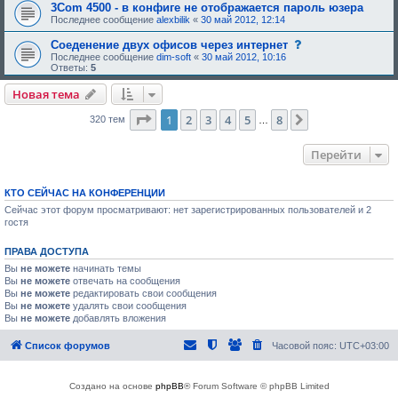
3Com 4500 - в конфиге не отображается пароль юзера
Последнее сообщение
alexbilik
«
30 май 2012, 12:14
с
Соеденение двух офисов через интернет
о
Последнее сообщение
dim-soft
«
30 май 2012, 10:16
о
Ответы:
5
б
щ
Новая тема
е
н
Страница
1
из
8
1
2
3
4
5
8
и
След.
320 тем
…
е
,
т
Перейти
р
е
б
у
КТО СЕЙЧАС НА КОНФЕРЕНЦИИ
ю
Сейчас этот форум просматривают: нет зарегистрированных пользователей и 2
щ
гостя
е
е
о
ПРАВА ДОСТУПА
д
о
Вы
не можете
начинать темы
б
Вы
не можете
отвечать на сообщения
р
Вы
не можете
редактировать свои сообщения
е
Вы
не можете
удалять свои сообщения
н
Вы
не можете
добавлять вложения
и
я
:
Список форумов
Часовой пояс:
UTC+03:00
Создано на основе
phpBB
® Forum Software © phpBB Limited