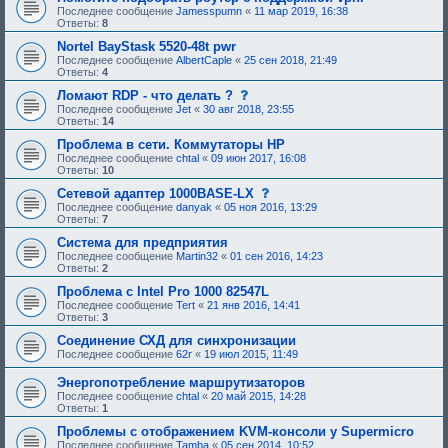
Последнее сообщение
Jamesspumn
«
11 мар 2019, 16:38
Ответы:
8
Nortel BayStask 5520-48t pwr
Последнее сообщение
AlbertCaple
«
25 сен 2018, 21:49
Ответы:
4
с
Ломают RDP - что делать ?
о
Последнее сообщение
Jet
«
30 авг 2018, 23:55
о
Ответы:
14
б
щ
Проблема в сети. Коммутаторы HP
е
Последнее сообщение
chtal
«
09 июн 2017, 16:08
н
Ответы:
10
и
е
с
Сетевой адаптер 1000BASE-LX
,
о
Последнее сообщение
danyak
«
05 ноя 2016, 13:29
т
о
Ответы:
7
р
б
е
щ
Система для предприятия
б
е
Последнее сообщение
Martin32
«
01 сен 2016, 14:23
у
н
Ответы:
2
ю
и
щ
е
Проблема с Intel Pro 1000 82547L
е
,
Последнее сообщение
Tert
«
21 янв 2016, 14:41
е
т
Ответы:
3
о
р
д
е
Соединение СХД для синхронизации
о
б
Последнее сообщение
62r
«
19 июл 2015, 11:49
б
у
р
ю
Энергопотребление маршрутизаторов
е
щ
н
е
Последнее сообщение
chtal
«
20 май 2015, 14:28
и
е
Ответы:
1
я
о
:
Проблемы с отображением KVM-консоли у Supermicro
д
о
Последнее сообщение
Tamba
«
05 сен 2014, 10:52