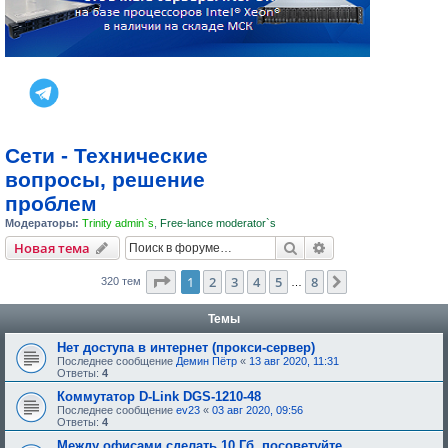
Сети - Технические
вопросы, решение
проблем
Модераторы:
Trinity admin`s
,
Free-lance moderator`s
Поиск
Расширенный пои
Новая тема
Страница
1
из
8
1
2
3
4
5
8
След.
320 тем
…
Темы
Нет доступа в интернет (прокси-сервер)
Последнее сообщение
Демин Пётр
«
13 авг 2020, 11:31
Ответы:
4
Коммутатор D-Link DGS-1210-48
Последнее сообщение
ev23
«
03 авг 2020, 09:56
Ответы:
4
Между офисами сделать 10 Гб. посоветуйте