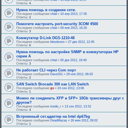
т
Ответы:
4
р
е
Нужна помощь в создании сети.
б
Последнее сообщение
chtal
«
10 апр 2013, 17:35
у
Ответы:
2
ю
щ
Помогите настроить port-security 3COM 4500
е
Последнее сообщение
chtal
«
09 янв 2013, 16:26
е
Ответы:
3
о
д
Коммутатор D-Link DGS-1210-48
о
Последнее сообщение
bloodxeon
«
27 дек 2012, 12:45
б
Ответы:
6
р
е
Нужна помощь по настройке SNMP в коммутаторах HP
н
серии A
и
я
Последнее сообщение
chtal
«
05 дек 2012, 18:49
:
Ответы:
3
Не работает CLI через Com порт
Последнее сообщение
Dave251
«
29 ноя 2012, 06:03
Ответы:
2
SAN Switch Brocade 300 как LAN Switch
Последнее сообщение
gs
«
24 сен 2012, 13:06
Ответы:
1
Можно ли соединить XFP и SFP+ 10Gb трансиверы друг с
другом?
Последнее сообщение
inside_r
«
13 сен 2012, 13:32
Ответы:
4
Встроенный сет.адаптер на Intel dp67bg
Последнее сообщение
DeadMazay
«
26 июн 2012, 09:02
Ответы:
1