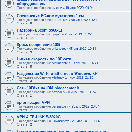
оборудование.
Последнее сообщение
av.elev
«
19 июн 2020, 09:04
Соединение FC-коммутаторов 1 км
Последнее сообщение
TeRmiTkiN
«
06 июн 2020, 12:10
Ответы:
6
Настройка 3com 5500-Ei
Последнее сообщение
gjug29
«
23 окт 2019, 09:22
Ответы:
14
Кросс соединение 10G
Последнее сообщение
enlaneuct
«
05 окт 2019, 10:33
Ответы:
3
Низкая скорость по 10Г сети
Последнее сообщение
Mariasanty
«
13 авг 2019, 16:41
Ответы:
5
Разделение Wi-Fi и Ethernet в Windows XP
Последнее сообщение
Vladea
«
14 июн 2019, 21:25
Ответы:
4
Сеть 10Гбит на IBM bladecenter h
Последнее сообщение
artphoen
«
06 июн 2019, 11:24
Ответы:
1
организация VPN
Последнее сообщение
bennieExini
«
23 апр 2019, 20:57
Ответы:
7
VPN & TP-LINK W8920G
Последнее сообщение
Edwardhow
«
24 мар 2019, 11:56
Ответы:
2
Помогите подобрать роутер с поддержкой vpn.