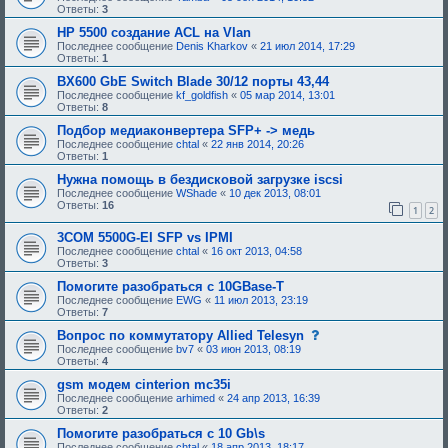
б
Ответы:
3
р
HP 5500 создание ACL на Vlan
е
н
Последнее сообщение
Denis Kharkov
«
21 июл 2014, 17:29
и
Ответы:
1
я
:
BX600 GbE Switch Blade 30/12 порты 43,44
Последнее сообщение
kf_goldfish
«
05 мар 2014, 13:01
Ответы:
8
Подбор медиаконвертера SFP+ -> медь
Последнее сообщение
chtal
«
22 янв 2014, 20:26
Ответы:
1
Нужна помощь в бездисковой загрузке iscsi
Последнее сообщение
WShade
«
10 дек 2013, 08:01
Ответы:
16
1
2
3COM 5500G-EI SFP vs IPMI
Последнее сообщение
chtal
«
16 окт 2013, 04:58
Ответы:
3
Помогите разобраться с 10GBase-T
Последнее сообщение
EWG
«
11 июл 2013, 23:19
Ответы:
7
с
Вопрос по коммутатору Allied Telesyn
о
Последнее сообщение
bv7
«
03 июн 2013, 08:19
о
Ответы:
4
б
щ
gsm модем cinterion mc35i
е
Последнее сообщение
arhimed
«
24 апр 2013, 16:39
н
Ответы:
2
и
е
Помогите разобраться с 10 Gb\s
,
Последнее сообщение
chtal
«
18 апр 2013, 18:17