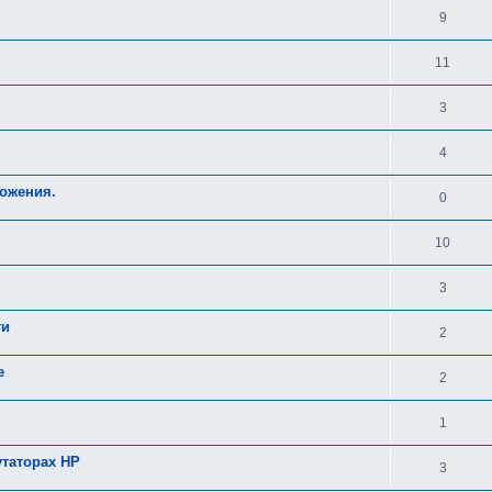
9
11
3
4
ложения.
0
10
3
ти
2
e
2
1
утаторах HP
3