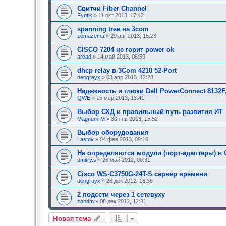
н
Свитчи Fiber Channel
и
е
Fyntik
» 11 окт 2013, 17:42
,
т
spanning tree на 3com
р
zemazema
» 29 авг 2013, 15:23
е
б
CISCO 7204 не горит power ok
у
arcad
» 14 май 2013, 06:59
ю
щ
е
dhcp relay в 3Com 4210 52-Port
е
dengrayx
» 03 апр 2013, 12:28
о
д
Надежность и глюки Dell PowerConnect 8132
о
QWE
» 15 мар 2013, 13:41
б
р
Выбор СХД и правильный путь развития ИТ
е
н
Magnum-M
» 30 янв 2013, 15:52
и
я
Выбор оборудования
:
Lastov
» 04 фев 2013, 09:16
Не определяются модули (порт-адаптеры) в C
dmitry.s
» 26 май 2012, 00:31
Cisco WS-C3750G-24T-S сервер времени
dengrayx
» 26 дек 2012, 16:36
2 подсети через 1 сетевуху
zondm
» 08 дек 2012, 12:31
Новая тема