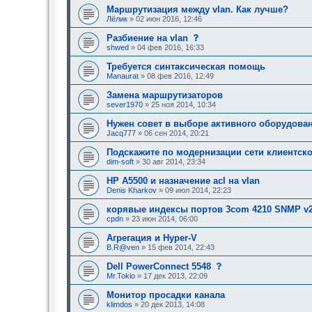
е
Маршрутизация между vlan. Как лучше?
е
Лёлик
» 02 июн 2016, 12:46
о
д
с
Разбиение на vlan
о
о
shwed
» 04 фев 2016, 16:33
б
о
р
б
Требуется синтаксическая помощь
е
щ
н
Manaurat
» 08 фев 2016, 12:49
е
и
н
я
Замена маршрутизаторов
и
:
е
sever1970
» 25 ноя 2014, 10:34
,
т
Нужен совет в выборе активного оборудова
р
Jacq777
» 06 сен 2014, 20:21
е
б
Подскажите по модернизации сети клиентско
у
dim-soft
» 30 авг 2014, 23:34
ю
щ
е
HP A5500 и назначение acl на vlan
е
Denis Kharkov
» 09 июл 2014, 22:23
о
д
корявые индексы портов 3com 4210 SNMP v
о
cpdn
» 23 июн 2014, 06:00
б
р
Агрегация и Hyper-V
е
н
B.R@ven
» 15 фев 2014, 22:43
и
я
с
Dell PowerConnect 5548
:
о
Mr.Tokio
» 17 дек 2013, 22:09
о
б
Монитор просадки канала
щ
klimdos
» 20 дек 2013, 14:08
е