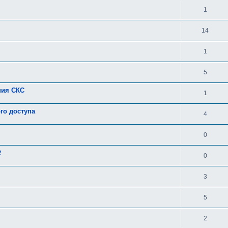
1
14
1
5
ния СКС
1
го доступа
4
0
2
0
3
5
2