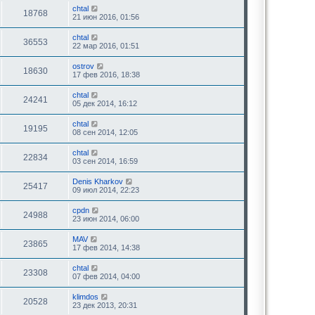
chtal
18768
21 июн 2016, 01:56
chtal
36553
22 мар 2016, 01:51
ostrov
18630
17 фев 2016, 18:38
chtal
24241
05 дек 2014, 16:12
chtal
19195
08 сен 2014, 12:05
chtal
22834
03 сен 2014, 16:59
Denis Kharkov
25417
09 июл 2014, 22:23
cpdn
24988
23 июн 2014, 06:00
MAV
23865
17 фев 2014, 14:38
chtal
23308
07 фев 2014, 04:00
klimdos
20528
23 дек 2013, 20:31