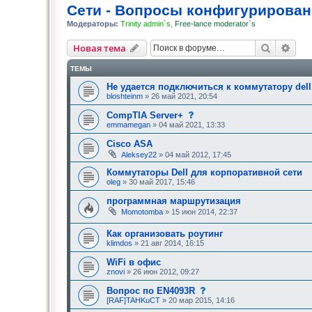
Сети - Вопросы конфигурирован
Модераторы:
Trinity admin`s
,
Free-lance moderator`s
Поиск
Рас
Новая тема
ТЕМЫ
Не удается подключиться к коммутатору dell
bloshteinm
» 26 май 2021, 20:54
Д
CompTIA Server+
а
emmamegan
» 04 май 2021, 13:33
н
н
Cisco ASA
а
Aleksey22
» 04 май 2012, 17:45
я
т
Коммутаторы Dell для корпоративной сети
е
м
oleg
» 30 май 2017, 15:46
а
н
программная маршрутизация
е
Momotomba
» 15 июн 2014, 22:37
б
ы
л
Как организовать роутинг
а
klimdos
» 21 авг 2014, 16:15
о
д
WiFi в офис
о
znovi
» 26 июн 2012, 09:27
б
р
с
е
Вопрос по EN4093R
о
н
[RAF]TAHKuCT
» 20 мар 2015, 14:16
о
а