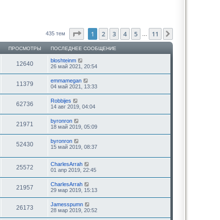
Страница
1
из
11
1
2
3
4
5
11
След.
435 тем
…
ПРОСМОТРЫ
ПОСЛЕДНЕЕ СООБЩЕНИЕ
bloshteinm
12640
26 май 2021, 20:54
emmamegan
11379
04 май 2021, 13:33
Robbijes
62736
14 авг 2019, 04:04
byronron
21971
18 май 2019, 05:09
byronron
52430
15 май 2019, 08:37
CharlesArrah
25572
01 апр 2019, 22:45
CharlesArrah
21957
29 мар 2019, 15:13
Jamesspumn
26173
28 мар 2019, 20:52