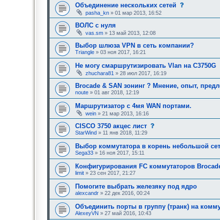
б
.
с
Объединение нескольких сетей
щ
о
pasha_kn
» 01 мар 2013, 16:52
е
о
н
б
ВОЛС с нуля
и
щ
е
vas.sm
» 13 май 2013, 12:08
е
,
н
т
Выбор шлюза VPN в сеть компании?
и
р
е
Triangle
» 03 ноя 2017, 16:21
е
,
б
т
Не могу смаршрутизировать Vlan на C3750G
у
р
ю
zhuchara81
» 28 июл 2017, 16:19
е
щ
б
е
Brocade & SAN зонинг ? Мнение, опыт, пред
у
е
noute
» 01 авг 2018, 12:19
ю
о
щ
д
е
Маршрутизатор с 4мя WAN портами.
о
е
wein
» 21 мар 2013, 16:16
б
о
р
д
с
CISCO 3750 акцес лист
е
о
о
н
StarWind
» 11 янв 2018, 11:29
б
о
и
р
б
я
Выбор коммутатора в корень небольшой се
е
щ
:
н
Sega33
» 16 ноя 2017, 15:11
е
и
н
я
Конфигурирования FC коммутаторов Brocad
и
:
е
limit
» 23 сен 2017, 21:27
,
т
Помогите выбрать железяку под ядро
р
alexcandr
» 22 дек 2016, 00:24
е
б
Объединить порты в группу (транк) на комм
у
AlexeyVN
» 27 май 2016, 10:43
ю
щ