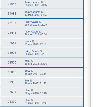
Jamesspumn
24647
28 мар 2019, 20:37
Jamesspumn
34083
13 мар 2019, 14:59
AlbertCaple
20143
29 сен 2018, 16:29
AlbertCaple
21311
26 сен 2018, 03:30
noute
16544
01 авг 2018, 12:19
SAnya56rek
35996
26 июн 2018, 22:15
chtal
18525
16 янв 2018, 22:16
chtal
18015
15 дек 2017, 10:58
limit
17996
26 окт 2017, 21:51
chtal
17594
22 дек 2016, 12:18
chtal
25339
21 июн 2016, 02:05