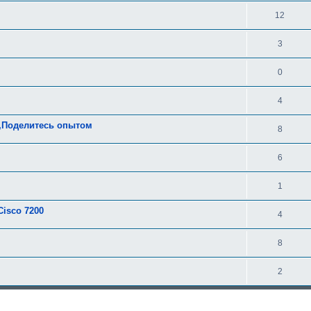
12
3
0
4
F,Поделитесь опытом
8
6
1
isco 7200
4
8
2