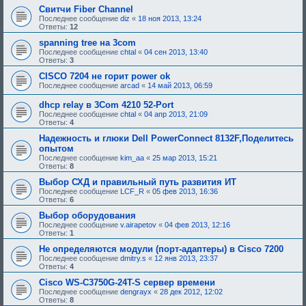
е
Свитчи Fiber Channel
,
Последнее сообщение
diz
«
18 ноя 2013, 13:24
т
Ответы:
12
р
е
spanning tree на 3com
б
Последнее сообщение
chtal
«
04 сен 2013, 13:40
у
Ответы:
3
ю
щ
CISCO 7204 не горит power ok
е
Последнее сообщение
arcad
«
14 май 2013, 06:59
е
о
dhcp relay в 3Com 4210 52-Port
д
о
Последнее сообщение
chtal
«
04 апр 2013, 21:09
б
Ответы:
4
р
Надежность и глюки Dell PowerConnect 8132F,Поделитесь
е
н
опытом
и
Последнее сообщение
kim_aa
«
25 мар 2013, 15:21
я
Ответы:
8
:
Выбор СХД и правильный путь развития ИТ
Последнее сообщение
LCF_R
«
05 фев 2013, 16:36
Ответы:
6
Выбор оборудования
Последнее сообщение
v.airapetov
«
04 фев 2013, 12:16
Ответы:
1
Не определяются модули (порт-адаптеры) в Cisco 7200
Последнее сообщение
dmitry.s
«
12 янв 2013, 23:37
Ответы:
4
Cisco WS-C3750G-24T-S сервер времени
Последнее сообщение
dengrayx
«
28 дек 2012, 12:02
Ответы:
8