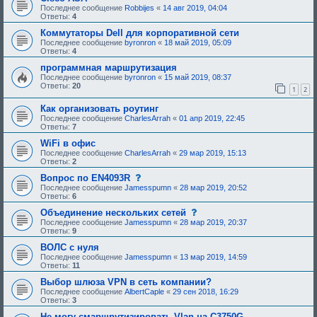
а
м
Последнее сообщение
Robbijes
«
14 авг 2019, 04:04
я
а
Ответы:
4
т
н
е
е
Коммутаторы Dell для корпоративной сети
м
б
Последнее сообщение
byronron
«
18 май 2019, 05:09
а
ы
Ответы:
4
н
л
е
а
программная маршрутизация
б
о
Последнее сообщение
byronron
ы
«
15 май 2019, 08:37
д
Ответы:
20
л
1
2
о
а
б
о
р
Как организовать роутинг
д
е
Последнее сообщение
CharlesArrah
«
01 апр 2019, 22:45
о
н
Ответы:
7
б
а
р
.
WiFi в офис
е
Последнее сообщение
CharlesArrah
«
29 мар 2019, 15:13
н
Ответы:
2
а
.
с
Вопрос по EN4093R
о
Последнее сообщение
Jamesspumn
«
28 мар 2019, 20:52
о
Ответы:
6
б
щ
с
Объединение нескольких сетей
е
о
Последнее сообщение
Jamesspumn
«
28 мар 2019, 20:37
н
о
Ответы:
9
и
б
е
щ
ВОЛС с нуля
,
е
Последнее сообщение
Jamesspumn
«
13 мар 2019, 14:59
т
н
Ответы:
11
р
и
е
е
Выбор шлюза VPN в сеть компании?
б
,
Последнее сообщение
AlbertCaple
«
29 сен 2018, 16:29
у
т
Ответы:
3
ю
р
щ
е
Не могу смаршрутизировать Vlan на C3750G