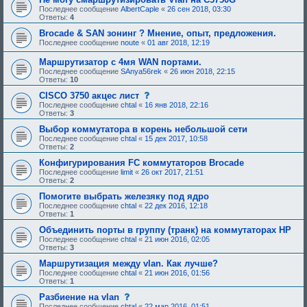
е
б
Последнее сообщение
AlbertCaple
«
26 сен 2018, 03:30
е
у
Ответы:
4
о
ю
д
щ
Brocade & SAN зонинг ? Мнение, опыт, предложения.
о
е
Последнее сообщение
noute
«
01 авг 2018, 12:19
б
е
р
о
Маршрутизатор с 4мя WAN портами.
е
д
н
о
Последнее сообщение
SAnya56rek
«
26 июн 2018, 22:15
и
б
Ответы:
10
я
р
:
с
CISCO 3750 акцес лист
е
о
н
Последнее сообщение
chtal
«
16 янв 2018, 22:16
о
и
Ответы:
3
б
я
щ
:
Выбор коммутатора в корень небольшой сети
е
Последнее сообщение
chtal
«
15 дек 2017, 10:58
н
Ответы:
2
и
е
Конфигурирования FC коммутаторов Brocade
,
Последнее сообщение
limit
«
26 окт 2017, 21:51
т
Ответы:
2
р
е
Помогите выбрать железяку под ядро
б
Последнее сообщение
chtal
«
22 дек 2016, 12:18
у
Ответы:
1
ю
щ
Объединить порты в группу (транк) на коммутаторах HP
е
Последнее сообщение
chtal
«
21 июн 2016, 02:05
е
Ответы:
3
о
д
Маршрутизация между vlan. Как лучше?
о
Последнее сообщение
chtal
«
21 июн 2016, 01:56
б
Ответы:
1
р
е
с
Разбиение на vlan
н
о
Последнее сообщение
chtal
«
22 мар 2016, 01:51