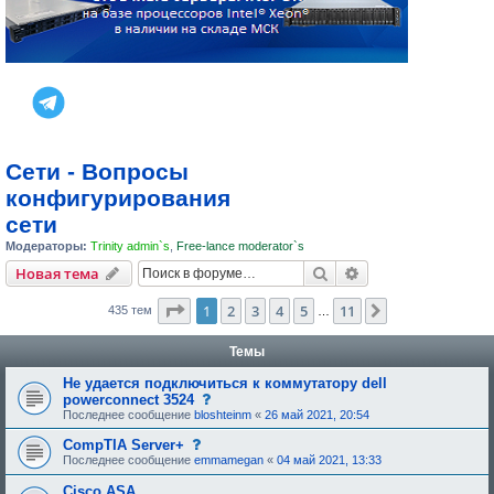
Сети - Вопросы
конфигурирования
сети
Модераторы:
Trinity admin`s
,
Free-lance moderator`s
Поиск
Расширенный пои
Новая тема
Страница
1
из
11
1
2
3
4
5
11
След.
435 тем
…
Темы
Не удается подключиться к коммутатору dell
Д
powerconnect 3524
а
Последнее сообщение
bloshteinm
«
26 май 2021, 20:54
н
н
Д
CompTIA Server+
а
а
Последнее сообщение
emmamegan
«
04 май 2021, 13:33
я
н
т
н
Cisco ASA
е