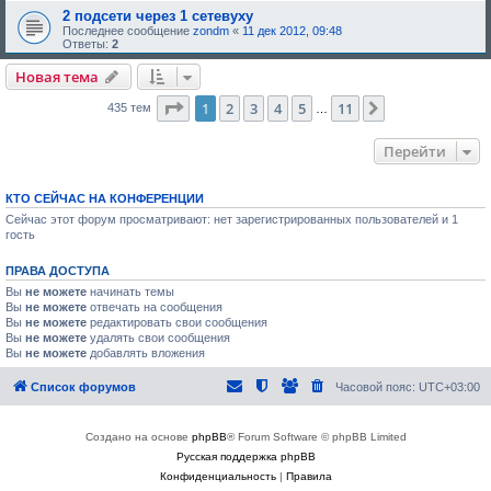
2 подсети через 1 сетевуху
Последнее сообщение
zondm
«
11 дек 2012, 09:48
Ответы:
2
Новая тема
Страница
1
из
11
1
2
3
4
5
11
След.
435 тем
…
Перейти
КТО СЕЙЧАС НА КОНФЕРЕНЦИИ
Сейчас этот форум просматривают: нет зарегистрированных пользователей и 1
гость
ПРАВА ДОСТУПА
Вы
не можете
начинать темы
Вы
не можете
отвечать на сообщения
Вы
не можете
редактировать свои сообщения
Вы
не можете
удалять свои сообщения
Вы
не можете
добавлять вложения
Список форумов
Часовой пояс:
UTC+03:00
Создано на основе
phpBB
® Forum Software © phpBB Limited
Русская поддержка phpBB
Конфиденциальность
|
Правила