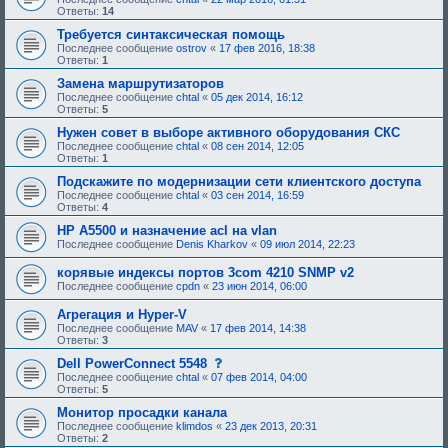
и
о
Ответы:
14
я
б
:
щ
Требуется синтаксическая помощь
е
Последнее сообщение
ostrov
«
17 фев 2016, 18:38
н
Ответы:
1
и
е
Замена маршрутизаторов
,
Последнее сообщение
chtal
«
05 дек 2014, 16:12
т
Ответы:
5
р
е
Нужен совет в выборе активного оборудования СКС
б
Последнее сообщение
chtal
«
08 сен 2014, 12:05
у
Ответы:
1
ю
щ
Подскажите по модернизации сети клиентского доступа
е
Последнее сообщение
chtal
«
03 сен 2014, 16:59
е
Ответы:
4
о
д
HP A5500 и назначение acl на vlan
о
Последнее сообщение
Denis Kharkov
«
09 июл 2014, 22:23
б
р
корявые индексы портов 3com 4210 SNMP v2
е
н
Последнее сообщение
cpdn
«
23 июн 2014, 06:00
и
я
Агрегация и Hyper-V
:
Последнее сообщение
MAV
«
17 фев 2014, 14:38
Ответы:
3
с
Dell PowerConnect 5548
о
Последнее сообщение
chtal
«
07 фев 2014, 04:00
о
Ответы:
5
б
щ
Монитор просадки канала
е
Последнее сообщение
klimdos
«
23 дек 2013, 20:31
н
Ответы:
2
и