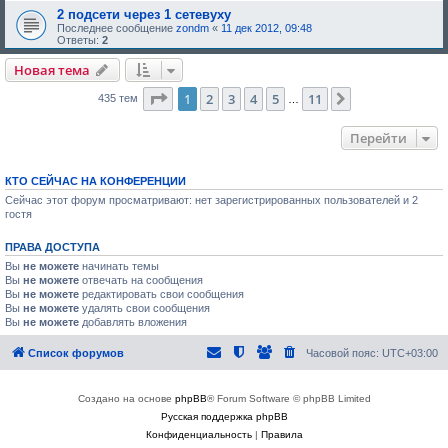
2 подсети через 1 сетевуху
Последнее сообщение
zondm
«
11 дек 2012, 09:48
Ответы:
2
Новая тема
Страница
1
из
11
1
2
3
4
5
11
След.
435 тем
…
Перейти
КТО СЕЙЧАС НА КОНФЕРЕНЦИИ
Сейчас этот форум просматривают: нет зарегистрированных пользователей и 2
гостя
ПРАВА ДОСТУПА
Вы
не можете
начинать темы
Вы
не можете
отвечать на сообщения
Вы
не можете
редактировать свои сообщения
Вы
не можете
удалять свои сообщения
Вы
не можете
добавлять вложения
Список форумов
Часовой пояс:
UTC+03:00
Создано на основе
phpBB
® Forum Software © phpBB Limited
Русская поддержка phpBB
Конфиденциальность
|
Правила