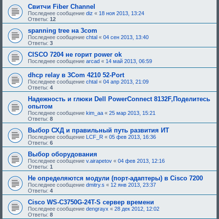
е
Свитчи Fiber Channel
,
Последнее сообщение
diz
«
18 ноя 2013, 13:24
т
Ответы:
12
р
е
spanning tree на 3com
б
Последнее сообщение
chtal
«
04 сен 2013, 13:40
у
Ответы:
3
ю
щ
CISCO 7204 не горит power ok
е
Последнее сообщение
arcad
«
14 май 2013, 06:59
е
о
dhcp relay в 3Com 4210 52-Port
д
о
Последнее сообщение
chtal
«
04 апр 2013, 21:09
б
Ответы:
4
р
Надежность и глюки Dell PowerConnect 8132F,Поделитесь
е
н
опытом
и
Последнее сообщение
kim_aa
«
25 мар 2013, 15:21
я
Ответы:
8
:
Выбор СХД и правильный путь развития ИТ
Последнее сообщение
LCF_R
«
05 фев 2013, 16:36
Ответы:
6
Выбор оборудования
Последнее сообщение
v.airapetov
«
04 фев 2013, 12:16
Ответы:
1
Не определяются модули (порт-адаптеры) в Cisco 7200
Последнее сообщение
dmitry.s
«
12 янв 2013, 23:37
Ответы:
4
Cisco WS-C3750G-24T-S сервер времени
Последнее сообщение
dengrayx
«
28 дек 2012, 12:02
Ответы:
8