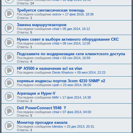
и
о
Ответы:
14
я
б
:
щ
Требуется синтаксическая помощь
е
Последнее сообщение
ostrov
«
17 фев 2016, 18:38
н
Ответы:
1
и
е
Замена маршрутизаторов
,
Последнее сообщение
chtal
«
05 дек 2014, 16:12
т
Ответы:
5
р
е
Нужен совет в выборе активного оборудования СКС
б
Последнее сообщение
chtal
«
08 сен 2014, 12:05
у
Ответы:
1
ю
щ
Подскажите по модернизации сети клиентского доступа
е
Последнее сообщение
chtal
«
03 сен 2014, 16:59
е
Ответы:
4
о
д
HP A5500 и назначение acl на vlan
о
Последнее сообщение
Denis Kharkov
«
09 июл 2014, 22:23
б
р
корявые индексы портов 3com 4210 SNMP v2
е
н
Последнее сообщение
cpdn
«
23 июн 2014, 06:00
и
я
Агрегация и Hyper-V
:
Последнее сообщение
MAV
«
17 фев 2014, 14:38
Ответы:
3
с
Dell PowerConnect 5548
о
Последнее сообщение
chtal
«
07 фев 2014, 04:00
о
Ответы:
5
б
щ
Монитор просадки канала
е
Последнее сообщение
klimdos
«
23 дек 2013, 20:31
н
Ответы:
2
и