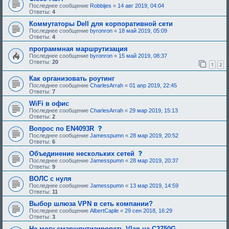
а
м
Последнее сообщение
Robbijes
«
14 авг 2019, 04:04
я
а
Ответы:
4
т
н
е
е
Коммутаторы Dell для корпоративной сети
м
б
Последнее сообщение
byronron
«
18 май 2019, 05:09
а
ы
Ответы:
4
н
л
е
а
программная маршрутизация
б
о
Последнее сообщение
byronron
ы
«
15 май 2019, 08:37
д
Ответы:
20
л
1
2
о
а
б
о
р
Как организовать роутинг
д
е
Последнее сообщение
CharlesArrah
«
01 апр 2019, 22:45
о
н
Ответы:
7
б
а
р
.
WiFi в офис
е
Последнее сообщение
CharlesArrah
«
29 мар 2019, 15:13
н
Ответы:
2
а
.
с
Вопрос по EN4093R
о
Последнее сообщение
Jamesspumn
«
28 мар 2019, 20:52
о
Ответы:
6
б
щ
с
Объединение нескольких сетей
е
о
Последнее сообщение
Jamesspumn
«
28 мар 2019, 20:37
н
о
Ответы:
9
и
б
е
щ
ВОЛС с нуля
,
е
Последнее сообщение
Jamesspumn
«
13 мар 2019, 14:59
т
н
Ответы:
11
р
и
е
е
Выбор шлюза VPN в сеть компании?
б
,
Последнее сообщение
AlbertCaple
«
29 сен 2018, 16:29
у
т
Ответы:
3
ю
р
щ
е
Не могу смаршрутизировать Vlan на C3750G