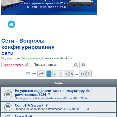
Сети - Вопросы
конфигурирования
сети
Модераторы:
Trinity admin`s
,
Free-lance moderator`s
Поиск
Расширенный пои
Новая тема
Страница
1
из
11
1
2
3
4
5
11
След.
435 тем
…
Темы
Не удается подключиться к коммутатору dell
Д
powerconnect 3524
а
Последнее сообщение
bloshteinm
«
26 май 2021, 20:54
н
н
Д
CompTIA Server+
а
а
Последнее сообщение
emmamegan
«
04 май 2021, 13:33
я
н
т
н
Cisco ASA
е