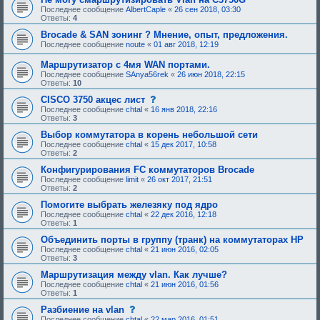
е
б
Последнее сообщение
AlbertCaple
«
26 сен 2018, 03:30
е
у
Ответы:
4
о
ю
д
щ
Brocade & SAN зонинг ? Мнение, опыт, предложения.
о
е
Последнее сообщение
noute
«
01 авг 2018, 12:19
б
е
р
о
Маршрутизатор с 4мя WAN портами.
е
д
н
о
Последнее сообщение
SAnya56rek
«
26 июн 2018, 22:15
и
б
Ответы:
10
я
р
:
с
CISCO 3750 акцес лист
е
о
н
Последнее сообщение
chtal
«
16 янв 2018, 22:16
о
и
Ответы:
3
б
я
щ
:
Выбор коммутатора в корень небольшой сети
е
Последнее сообщение
chtal
«
15 дек 2017, 10:58
н
Ответы:
2
и
е
Конфигурирования FC коммутаторов Brocade
,
Последнее сообщение
limit
«
26 окт 2017, 21:51
т
Ответы:
2
р
е
Помогите выбрать железяку под ядро
б
Последнее сообщение
chtal
«
22 дек 2016, 12:18
у
Ответы:
1
ю
щ
Объединить порты в группу (транк) на коммутаторах HP
е
Последнее сообщение
chtal
«
21 июн 2016, 02:05
е
Ответы:
3
о
д
Маршрутизация между vlan. Как лучше?
о
Последнее сообщение
chtal
«
21 июн 2016, 01:56
б
Ответы:
1
р
е
с
Разбиение на vlan
н
о
Последнее сообщение
chtal
«
22 мар 2016, 01:51