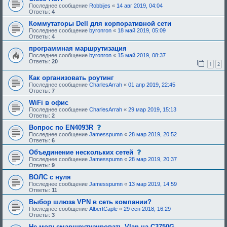
а
м
Последнее сообщение
Robbijes
«
14 авг 2019, 04:04
я
а
Ответы:
4
т
н
е
е
Коммутаторы Dell для корпоративной сети
м
б
Последнее сообщение
byronron
«
18 май 2019, 05:09
а
ы
Ответы:
4
н
л
е
а
программная маршрутизация
б
о
Последнее сообщение
byronron
ы
«
15 май 2019, 08:37
д
Ответы:
20
л
1
2
о
а
б
о
р
Как организовать роутинг
д
е
Последнее сообщение
CharlesArrah
«
01 апр 2019, 22:45
о
н
Ответы:
7
б
а
р
.
WiFi в офис
е
Последнее сообщение
CharlesArrah
«
29 мар 2019, 15:13
н
Ответы:
2
а
.
с
Вопрос по EN4093R
о
Последнее сообщение
Jamesspumn
«
28 мар 2019, 20:52
о
Ответы:
6
б
щ
с
Объединение нескольких сетей
е
о
Последнее сообщение
Jamesspumn
«
28 мар 2019, 20:37
н
о
Ответы:
9
и
б
е
щ
ВОЛС с нуля
,
е
Последнее сообщение
Jamesspumn
«
13 мар 2019, 14:59
т
н
Ответы:
11
р
и
е
е
Выбор шлюза VPN в сеть компании?
б
,
Последнее сообщение
AlbertCaple
«
29 сен 2018, 16:29
у
т
Ответы:
3
ю
р
щ
е
Не могу смаршрутизировать Vlan на C3750G