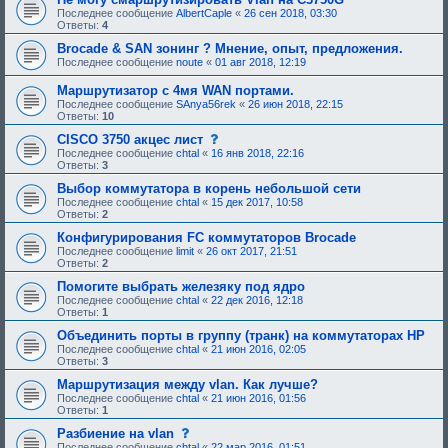
е
б
Последнее сообщение
AlbertCaple
«
26 сен 2018, 03:30
е
у
Ответы:
4
о
ю
д
щ
Brocade & SAN зонинг ? Мнение, опыт, предложения.
о
е
Последнее сообщение
noute
«
01 авг 2018, 12:19
б
е
р
о
Маршрутизатор с 4мя WAN портами.
е
д
н
о
Последнее сообщение
SAnya56rek
«
26 июн 2018, 22:15
и
б
Ответы:
10
я
р
:
с
CISCO 3750 акцес лист
е
о
н
Последнее сообщение
chtal
«
16 янв 2018, 22:16
о
и
Ответы:
3
б
я
щ
:
Выбор коммутатора в корень небольшой сети
е
Последнее сообщение
chtal
«
15 дек 2017, 10:58
н
Ответы:
2
и
е
Конфигурирования FC коммутаторов Brocade
,
Последнее сообщение
limit
«
26 окт 2017, 21:51
т
Ответы:
2
р
е
Помогите выбрать железяку под ядро
б
Последнее сообщение
chtal
«
22 дек 2016, 12:18
у
Ответы:
1
ю
щ
Объединить порты в группу (транк) на коммутаторах HP
е
Последнее сообщение
chtal
«
21 июн 2016, 02:05
е
Ответы:
3
о
д
Маршрутизация между vlan. Как лучше?
о
Последнее сообщение
chtal
«
21 июн 2016, 01:56
б
Ответы:
1
р
е
с
Разбиение на vlan
н
о
Последнее сообщение
chtal
«
22 мар 2016, 01:51