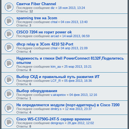
е
Свитчи Fiber Channel
,
Последнее сообщение
diz
«
18 ноя 2013, 13:24
т
Ответы:
12
р
е
spanning tree на 3com
б
Последнее сообщение
chtal
«
04 сен 2013, 13:40
у
Ответы:
3
ю
щ
CISCO 7204 не горит power ok
е
Последнее сообщение
arcad
«
14 май 2013, 06:59
е
о
dhcp relay в 3Com 4210 52-Port
д
о
Последнее сообщение
chtal
«
04 апр 2013, 21:09
б
Ответы:
4
р
Надежность и глюки Dell PowerConnect 8132F,Поделитесь
е
н
опытом
и
Последнее сообщение
kim_aa
«
25 мар 2013, 15:21
я
Ответы:
8
:
Выбор СХД и правильный путь развития ИТ
Последнее сообщение
LCF_R
«
05 фев 2013, 16:36
Ответы:
6
Выбор оборудования
Последнее сообщение
v.airapetov
«
04 фев 2013, 12:16
Ответы:
1
Не определяются модули (порт-адаптеры) в Cisco 7200
Последнее сообщение
dmitry.s
«
12 янв 2013, 23:37
Ответы:
4
Cisco WS-C3750G-24T-S сервер времени
Последнее сообщение
dengrayx
«
28 дек 2012, 12:02
Ответы:
8