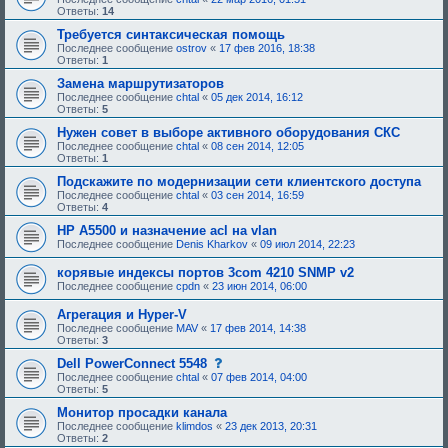
и
о
Ответы:
14
я
б
:
щ
Требуется синтаксическая помощь
е
Последнее сообщение
ostrov
«
17 фев 2016, 18:38
н
Ответы:
1
и
е
Замена маршрутизаторов
,
Последнее сообщение
chtal
«
05 дек 2014, 16:12
т
Ответы:
5
р
е
Нужен совет в выборе активного оборудования СКС
б
Последнее сообщение
chtal
«
08 сен 2014, 12:05
у
Ответы:
1
ю
щ
Подскажите по модернизации сети клиентского доступа
е
Последнее сообщение
chtal
«
03 сен 2014, 16:59
е
Ответы:
4
о
д
HP A5500 и назначение acl на vlan
о
Последнее сообщение
Denis Kharkov
«
09 июл 2014, 22:23
б
р
корявые индексы портов 3com 4210 SNMP v2
е
н
Последнее сообщение
cpdn
«
23 июн 2014, 06:00
и
я
Агрегация и Hyper-V
:
Последнее сообщение
MAV
«
17 фев 2014, 14:38
Ответы:
3
с
Dell PowerConnect 5548
о
Последнее сообщение
chtal
«
07 фев 2014, 04:00
о
Ответы:
5
б
щ
Монитор просадки канала
е
Последнее сообщение
klimdos
«
23 дек 2013, 20:31
н
Ответы:
2
и