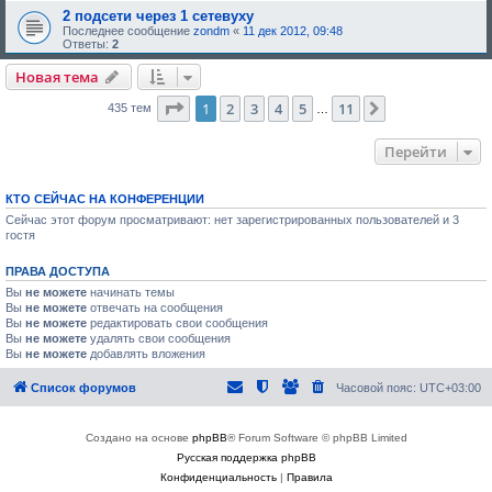
2 подсети через 1 сетевуху
Последнее сообщение
zondm
«
11 дек 2012, 09:48
Ответы:
2
Новая тема
Страница
1
из
11
1
2
3
4
5
11
След.
435 тем
…
Перейти
КТО СЕЙЧАС НА КОНФЕРЕНЦИИ
Сейчас этот форум просматривают: нет зарегистрированных пользователей и 3
гостя
ПРАВА ДОСТУПА
Вы
не можете
начинать темы
Вы
не можете
отвечать на сообщения
Вы
не можете
редактировать свои сообщения
Вы
не можете
удалять свои сообщения
Вы
не можете
добавлять вложения
Список форумов
Часовой пояс:
UTC+03:00
Создано на основе
phpBB
® Forum Software © phpBB Limited
Русская поддержка phpBB
Конфиденциальность
|
Правила