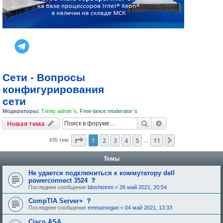
Сети - Вопросы
конфигурирования
сети
Модераторы:
Trinity admin`s
,
Free-lance moderator`s
Поиск
Расширенный пои
Новая тема
Страница
1
из
11
1
2
3
4
5
11
След.
435 тем
…
Темы
Не удается подключиться к коммутатору dell
Д
powerconnect 3524
а
Последнее сообщение
bloshteinm
«
26 май 2021, 20:54
н
н
Д
CompTIA Server+
а
а
Последнее сообщение
emmamegan
«
04 май 2021, 13:33
я
н
т
н
Cisco ASA
е