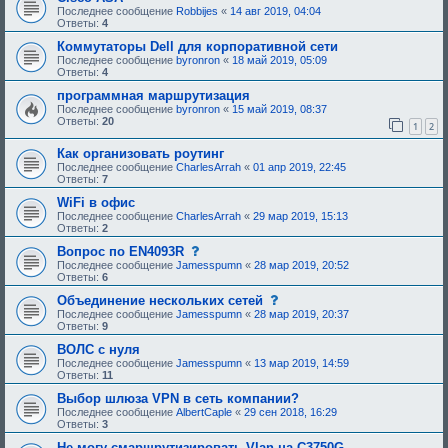
а
м
Последнее сообщение
Robbijes
«
14 авг 2019, 04:04
я
а
Ответы:
4
т
н
е
е
Коммутаторы Dell для корпоративной сети
м
б
Последнее сообщение
byronron
«
18 май 2019, 05:09
а
ы
Ответы:
4
н
л
е
а
программная маршрутизация
б
о
Последнее сообщение
byronron
ы
«
15 май 2019, 08:37
д
Ответы:
20
л
1
2
о
а
б
о
р
Как организовать роутинг
д
е
Последнее сообщение
CharlesArrah
«
01 апр 2019, 22:45
о
н
Ответы:
7
б
а
р
.
WiFi в офис
е
Последнее сообщение
CharlesArrah
«
29 мар 2019, 15:13
н
Ответы:
2
а
.
с
Вопрос по EN4093R
о
Последнее сообщение
Jamesspumn
«
28 мар 2019, 20:52
о
Ответы:
6
б
щ
с
Объединение нескольких сетей
е
о
Последнее сообщение
Jamesspumn
«
28 мар 2019, 20:37
н
о
Ответы:
9
и
б
е
щ
ВОЛС с нуля
,
е
Последнее сообщение
Jamesspumn
«
13 мар 2019, 14:59
т
н
Ответы:
11
р
и
е
е
Выбор шлюза VPN в сеть компании?
б
,
Последнее сообщение
AlbertCaple
«
29 сен 2018, 16:29
у
т
Ответы:
3
ю
р
щ
е
Не могу смаршрутизировать Vlan на C3750G