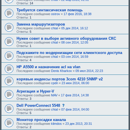
и
о
Ответы:
14
я
б
:
щ
Требуется синтаксическая помощь
е
Последнее сообщение
ostrov
«
17 фев 2016, 18:38
н
Ответы:
1
и
е
Замена маршрутизаторов
,
Последнее сообщение
chtal
«
05 дек 2014, 16:12
т
Ответы:
5
р
е
Нужен совет в выборе активного оборудования СКС
б
Последнее сообщение
chtal
«
08 сен 2014, 12:05
у
Ответы:
1
ю
щ
Подскажите по модернизации сети клиентского доступа
е
Последнее сообщение
chtal
«
03 сен 2014, 16:59
е
Ответы:
4
о
д
HP A5500 и назначение acl на vlan
о
Последнее сообщение
Denis Kharkov
«
09 июл 2014, 22:23
б
р
корявые индексы портов 3com 4210 SNMP v2
е
н
Последнее сообщение
cpdn
«
23 июн 2014, 06:00
и
я
Агрегация и Hyper-V
:
Последнее сообщение
MAV
«
17 фев 2014, 14:38
Ответы:
3
с
Dell PowerConnect 5548
о
Последнее сообщение
chtal
«
07 фев 2014, 04:00
о
Ответы:
5
б
щ
Монитор просадки канала
е
Последнее сообщение
klimdos
«
23 дек 2013, 20:31
н
Ответы:
2
и