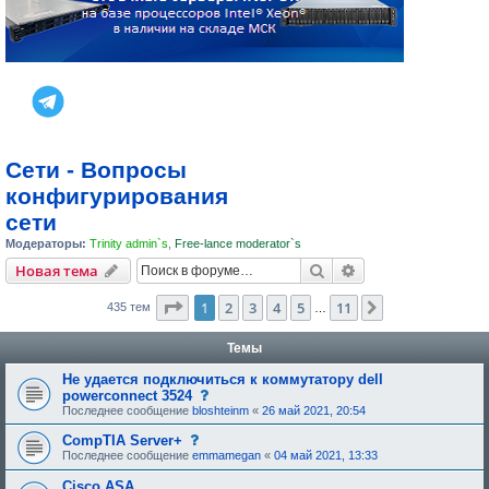
Сети - Вопросы
конфигурирования
сети
Модераторы:
Trinity admin`s
,
Free-lance moderator`s
Поиск
Расширенный пои
Новая тема
Страница
1
из
11
1
2
3
4
5
11
След.
435 тем
…
Темы
Не удается подключиться к коммутатору dell
Д
powerconnect 3524
а
Последнее сообщение
bloshteinm
«
26 май 2021, 20:54
н
н
Д
CompTIA Server+
а
а
Последнее сообщение
emmamegan
«
04 май 2021, 13:33
я
н
т
н
Cisco ASA
е