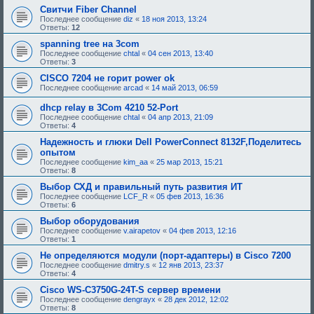
е
Свитчи Fiber Channel
,
Последнее сообщение
diz
«
18 ноя 2013, 13:24
т
Ответы:
12
р
е
spanning tree на 3com
б
Последнее сообщение
chtal
«
04 сен 2013, 13:40
у
Ответы:
3
ю
щ
CISCO 7204 не горит power ok
е
Последнее сообщение
arcad
«
14 май 2013, 06:59
е
о
dhcp relay в 3Com 4210 52-Port
д
о
Последнее сообщение
chtal
«
04 апр 2013, 21:09
б
Ответы:
4
р
Надежность и глюки Dell PowerConnect 8132F,Поделитесь
е
н
опытом
и
Последнее сообщение
kim_aa
«
25 мар 2013, 15:21
я
Ответы:
8
:
Выбор СХД и правильный путь развития ИТ
Последнее сообщение
LCF_R
«
05 фев 2013, 16:36
Ответы:
6
Выбор оборудования
Последнее сообщение
v.airapetov
«
04 фев 2013, 12:16
Ответы:
1
Не определяются модули (порт-адаптеры) в Cisco 7200
Последнее сообщение
dmitry.s
«
12 янв 2013, 23:37
Ответы:
4
Cisco WS-C3750G-24T-S сервер времени
Последнее сообщение
dengrayx
«
28 дек 2012, 12:02
Ответы:
8