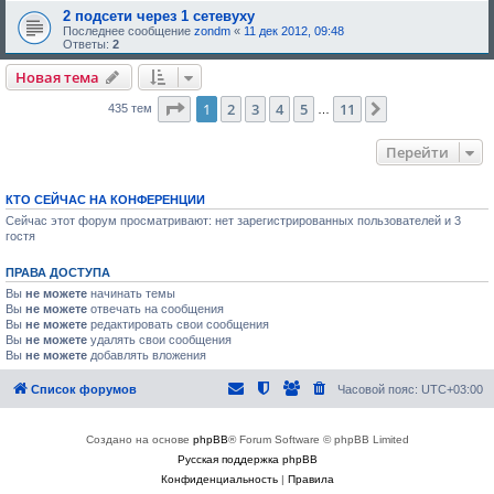
2 подсети через 1 сетевуху
Последнее сообщение
zondm
«
11 дек 2012, 09:48
Ответы:
2
Новая тема
Страница
1
из
11
1
2
3
4
5
11
След.
435 тем
…
Перейти
КТО СЕЙЧАС НА КОНФЕРЕНЦИИ
Сейчас этот форум просматривают: нет зарегистрированных пользователей и 3
гостя
ПРАВА ДОСТУПА
Вы
не можете
начинать темы
Вы
не можете
отвечать на сообщения
Вы
не можете
редактировать свои сообщения
Вы
не можете
удалять свои сообщения
Вы
не можете
добавлять вложения
Список форумов
Часовой пояс:
UTC+03:00
Создано на основе
phpBB
® Forum Software © phpBB Limited
Русская поддержка phpBB
Конфиденциальность
|
Правила