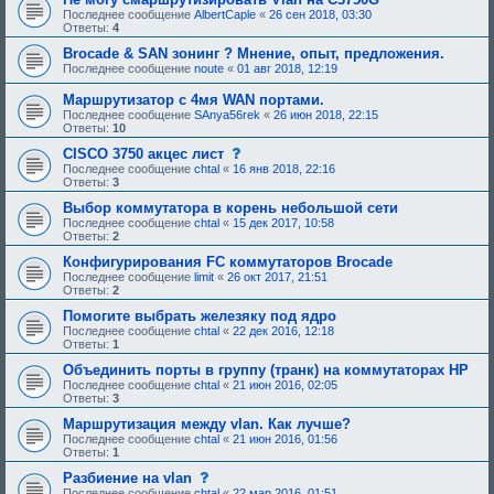
е
б
Последнее сообщение
AlbertCaple
«
26 сен 2018, 03:30
е
у
Ответы:
4
о
ю
д
щ
Brocade & SAN зонинг ? Мнение, опыт, предложения.
о
е
Последнее сообщение
noute
«
01 авг 2018, 12:19
б
е
р
о
Маршрутизатор с 4мя WAN портами.
е
д
н
о
Последнее сообщение
SAnya56rek
«
26 июн 2018, 22:15
и
б
Ответы:
10
я
р
:
с
CISCO 3750 акцес лист
е
о
н
Последнее сообщение
chtal
«
16 янв 2018, 22:16
о
и
Ответы:
3
б
я
щ
:
Выбор коммутатора в корень небольшой сети
е
Последнее сообщение
chtal
«
15 дек 2017, 10:58
н
Ответы:
2
и
е
Конфигурирования FC коммутаторов Brocade
,
Последнее сообщение
limit
«
26 окт 2017, 21:51
т
Ответы:
2
р
е
Помогите выбрать железяку под ядро
б
Последнее сообщение
chtal
«
22 дек 2016, 12:18
у
Ответы:
1
ю
щ
Объединить порты в группу (транк) на коммутаторах HP
е
Последнее сообщение
chtal
«
21 июн 2016, 02:05
е
Ответы:
3
о
д
Маршрутизация между vlan. Как лучше?
о
Последнее сообщение
chtal
«
21 июн 2016, 01:56
б
Ответы:
1
р
е
с
Разбиение на vlan
н
о
Последнее сообщение
chtal
«
22 мар 2016, 01:51