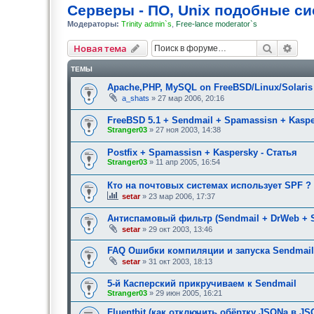
Серверы - ПО, Unix подобные с
Модераторы:
Trinity admin`s
,
Free-lance moderator`s
Поиск
Рас
Новая тема
ТЕМЫ
Apache,PHP, MySQL on FreeBSD/Linux/Solari
a_shats
» 27 мар 2006, 20:16
FreeBSD 5.1 + Sendmail + Spamassisn + Kasp
Stranger03
» 27 ноя 2003, 14:38
Postfix + Spamassisn + Kaspersky - Статья
Stranger03
» 11 апр 2005, 16:54
Кто на почтовых системах использует SPF ?
setar
» 23 мар 2006, 17:37
Антиспамовый фильтр (Sendmail + DrWeb + 
setar
» 29 окт 2003, 13:46
FAQ Ошибки компиляции и запуска Sendmail
setar
» 31 окт 2003, 18:13
5-й Касперский прикручиваем к Sendmail
Stranger03
» 29 июн 2005, 16:21
Fluentbit (как отключить обёртку JSONа в JS