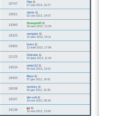
Pilat
20747
07 апр 2014, 16:27
zilonis
18551
02 сен 2013, 19:07
Stranger03
19360
30 июл 2013, 13:29
navigator
18325
15 июл 2013, 19:11
brass
33903
12 май 2013, 17:06
DiStrelok
22125
04 фев 2013, 11:44
white122
19534
05 янв 2013, 13:01
Blaze
28403
07 дек 2012, 18:41
rlevitsky
26038
05 дек 2012, 15:30
dim-soft
18207
19 ноя 2012, 08:34
gs
19138
16 ноя 2012, 13:06