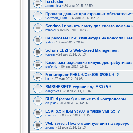
ha cluster
е
artem.ultra
» 30 июл 2015, 22:50
о
д
о
Пропали данные при странных обстоятельст
б
CartMan_1488
» 26 июн 2015, 19:12
р
е
Sendmail принять почту для своего домена 
н
mmotor
» 02 июн 2015, 02:42
и
я
Не работает USB клавиатура на консоли Fre
:
ysha
» 19 май 2015, 20:47
Solaris 11 ZFS Web-Based Management
toplem
» 24 дек 2014, 06:13
Какое распределение линукс дистрибутивов 
stufently
» 06 авг 2014, 19:11
с
Мониторинг RHEL 6/CentOS 6/OEL 6
о
hc_
» 27 мар 2012, 09:08
о
б
SMB\NFS\FTP сервис под ESXi 5.5
щ
dengrayx
» 23 июн 2014, 16:46
е
н
RHEL4 (centos) и новые raid контроллеры
и
е
aistpsk
» 20 июн 2014, 14:14
,
т
с
ESXi 5.5 и IBM v3700, а также VMFS5
р
о
maverlife
» 09 июн 2014, 11:15
е
о
б
б
Web server. После манипуляций на сервере -
у
щ
zilonis
» 11 июн 2014, 12:13
ю
е
щ
н