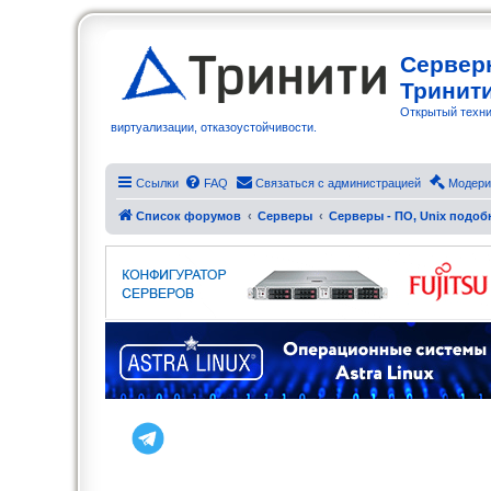
Сервер
Тринит
Открытый техни
виртуализации, отказоустойчивости.
Ссылки
FAQ
Связаться с администрацией
Модери
Список форумов
Серверы
Серверы - ПО, Unix подо