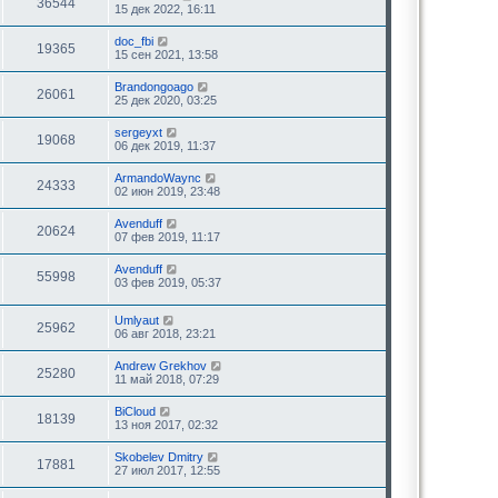
36544
15 дек 2022, 16:11
doc_fbi
19365
15 сен 2021, 13:58
Brandongoago
26061
25 дек 2020, 03:25
sergeyxt
19068
06 дек 2019, 11:37
ArmandoWaync
24333
02 июн 2019, 23:48
Avenduff
20624
07 фев 2019, 11:17
Avenduff
55998
03 фев 2019, 05:37
Umlyaut
25962
06 авг 2018, 23:21
Andrew Grekhov
25280
11 май 2018, 07:29
BiCloud
18139
13 ноя 2017, 02:32
Skobelev Dmitry
17881
27 июл 2017, 12:55