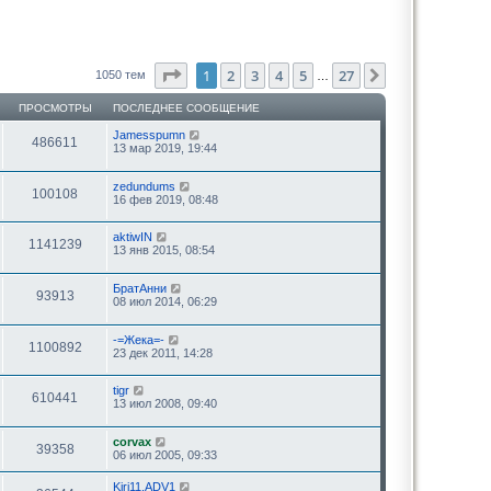
Страница
1
из
27
1
2
3
4
5
27
След.
1050 тем
…
ПРОСМОТРЫ
ПОСЛЕДНЕЕ СООБЩЕНИЕ
Jamesspumn
486611
13 мар 2019, 19:44
zedundums
100108
16 фев 2019, 08:48
aktiwIN
1141239
13 янв 2015, 08:54
БратАнни
93913
08 июл 2014, 06:29
-=Жека=-
1100892
23 дек 2011, 14:28
tigr
610441
13 июл 2008, 09:40
corvax
39358
06 июл 2005, 09:33
Kiri11.ADV1