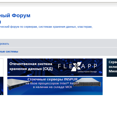
ный Форум
и
ческий форум по серверам, системам хранения данных, кластерам,
ровать
бные системы