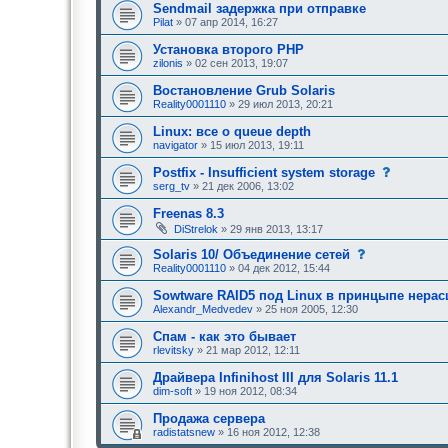
е
Sendmail задержка при отправке
и
е
е
Pilat
» 07 апр 2014, 16:27
о
,
д
т
Установка второго PHP
о
р
zilonis
» 02 сен 2013, 19:07
б
е
р
б
Востановление Grub Solaris
е
у
н
Reality0001110
» 29 июл 2013, 20:21
ю
и
щ
я
е
Linux: все о queue depth
:
е
navigator
» 15 июл 2013, 19:11
о
д
с
Postfix - Insufficient system storage
о
о
serg_tv
» 21 дек 2006, 13:02
б
о
р
б
Freenas 8.3
е
щ
н
DiStrelok
» 29 янв 2013, 13:17
е
и
н
я
с
Solaris 10/ Объединение сетей
и
:
о
е
Reality0001110
» 04 дек 2012, 15:44
о
,
б
т
Sowtware RAID5 под Linux в принцыпе нера
щ
р
Alexandr_Medvedev
» 25 ноя 2005, 12:30
е
е
н
б
Спам - как это бывает
и
у
е
rlevitsky
» 21 мар 2012, 12:11
ю
,
щ
т
е
Драйвера Infinihost III для Solaris 11.1
р
е
dim-soft
» 19 ноя 2012, 08:34
е
о
б
д
Продажа сервера
у
о
radistatsnew
» 16 ноя 2012, 12:38
ю
б
щ
р