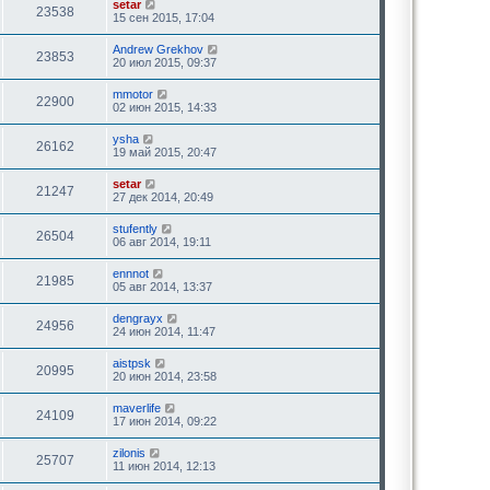
setar
23538
15 сен 2015, 17:04
Andrew Grekhov
23853
20 июл 2015, 09:37
mmotor
22900
02 июн 2015, 14:33
ysha
26162
19 май 2015, 20:47
setar
21247
27 дек 2014, 20:49
stufently
26504
06 авг 2014, 19:11
ennnot
21985
05 авг 2014, 13:37
dengrayx
24956
24 июн 2014, 11:47
aistpsk
20995
20 июн 2014, 23:58
maverlife
24109
17 июн 2014, 09:22
zilonis
25707
11 июн 2014, 12:13