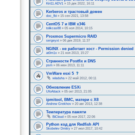
Kiri11.ADV1
» 15 дек 2022, 16:11
Kerberos и трастовый домен
doc_fbi
» 15 сен 2021, 13:58
CentOS 7 и IBM x346
tolikcas88
» 05 ноя 2014, 10:15
Proxmox Supermicro RAID
sergeyxt
» 06 дек 2019, 11:37
NGINX - не работает хост - Permission denied
at0m1x
» 21 ноя 2013, 15:27
Странности Postfix и DNS
psm
» 06 июн 2013, 11:11
с
VmWare esxi 5
о
wladuha
» 22 май 2012, 00:11
о
б
Обновление ESXi
щ
е
UfoAttack
» 05 окт 2013, 21:05
н
и
ipmitool, BMC, матери с X8
е
Andrew Grekhov
» 20 авг 2013, 12:38
,
т
Температура памяти
р
е
BiCloud
» 05 ноя 2017, 22:06
б
у
Python код для Redfish API
ю
Skobelev Dmitry
» 27 июл 2017, 10:42
щ
е