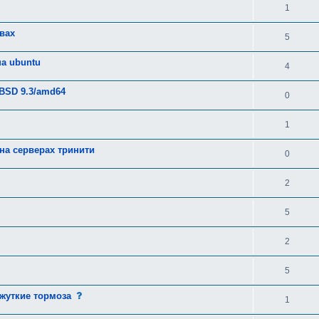
1
вах
5
на ubuntu
4
eBSD 9.3/amd64
0
1
на серверах тринити
0
2
5
2
5
с
 жуткие тормоза
1
о
о