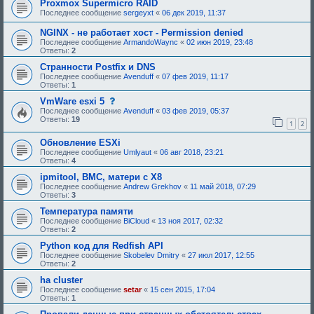
и
д
Proxmox Supermicro RAID
я
о
Последнее сообщение
sergeyxt
«
06 дек 2019, 11:37
:
б
р
NGINX - не работает хост - Permission denied
е
Последнее сообщение
ArmandoWaync
«
02 июн 2019, 23:48
н
Ответы:
2
и
я
Странности Postfix и DNS
:
Последнее сообщение
Avenduff
«
07 фев 2019, 11:17
Ответы:
1
с
VmWare esxi 5
о
Последнее сообщение
Avenduff
«
03 фев 2019, 05:37
о
Ответы:
19
1
2
б
щ
Обновление ESXi
е
н
Последнее сообщение
Umlyaut
«
06 авг 2018, 23:21
и
Ответы:
4
е
,
ipmitool, BMC, матери с X8
т
Последнее сообщение
Andrew Grekhov
«
11 май 2018, 07:29
р
Ответы:
3
е
б
Температура памяти
у
Последнее сообщение
BiCloud
«
13 ноя 2017, 02:32
ю
Ответы:
2
щ
е
Python код для Redfish API
е
Последнее сообщение
Skobelev Dmitry
«
27 июл 2017, 12:55
о
Ответы:
2
д
о
ha cluster
б
Последнее сообщение
setar
«
15 сен 2015, 17:04
р
Ответы:
1
е
н