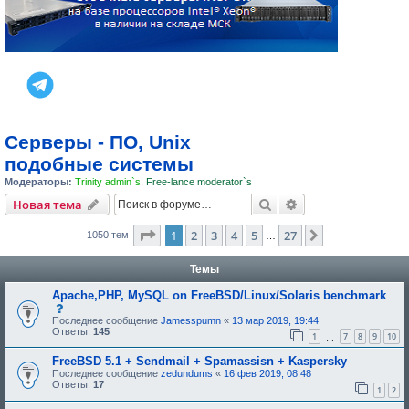
Серверы - ПО, Unix
подобные системы
Модераторы:
Trinity admin`s
,
Free-lance moderator`s
Поиск
Расширенный пои
Новая тема
Страница
1
из
27
1
2
3
4
5
27
След.
1050 тем
…
Темы
Apache,PHP, MySQL on FreeBSD/Linux/Solaris benchmark
с
о
Последнее сообщение
Jamesspumn
«
13 мар 2019, 19:44
о
Ответы:
145
1
7
8
9
10
…
б
щ
FreeBSD 5.1 + Sendmail + Spamassisn + Kaspersky
е
н
Последнее сообщение
zedundums
«
16 фев 2019, 08:48
и
Ответы:
17
1
2
е
,