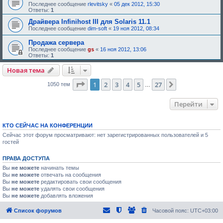
,
Последнее сообщение
rlevitsky
«
05 дек 2012, 15:30
е
т
Ответы:
1
о
р
д
е
Драйвера Infinihost III для Solaris 11.1
о
б
Последнее сообщение
dim-soft
«
19 ноя 2012, 08:34
б
у
р
ю
Продажа сервера
е
щ
н
е
Последнее сообщение
gs
«
16 ноя 2012, 13:06
и
е
Ответы:
1
я
о
:
д
Новая тема
о
б
Страница
1
из
27
1
2
3
4
5
27
След.
1050 тем
р
…
е
н
и
Перейти
я
:
КТО СЕЙЧАС НА КОНФЕРЕНЦИИ
Сейчас этот форум просматривают: нет зарегистрированных пользователей и 5
гостей
ПРАВА ДОСТУПА
Вы
не можете
начинать темы
Вы
не можете
отвечать на сообщения
Вы
не можете
редактировать свои сообщения
Вы
не можете
удалять свои сообщения
Вы
не можете
добавлять вложения
Список форумов
Часовой пояс:
UTC+03:00