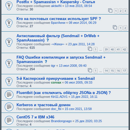
Postfix + Spamassisn + Kaspersky - Статья
т
р
Последнее сообщение
aktiwIN
«
13 янв 2015, 08:54
е
Ответы:
30
1
2
3
б
у
Кто на почтовых системах использует SPF ?
ю
Последнее сообщение
БратАнни
«
08 июл 2014, 06:29
щ
Ответы:
27
е
1
2
е
о
Антиспамовый фильтр (Sendmail + DrWeb +
д
с
SpamAssassin)
о
о
б
Последнее сообщение
-=Жека=-
«
23 дек 2011, 14:28
о
р
Ответы:
615
1
39
40
41
42
б
…
е
щ
н
FAQ Ошибки компиляции и запуска Sendmail +
е
и
н
с
Spamassassin
я
и
о
:
Последнее сообщение
tigr
«
13 июл 2008, 09:40
е
о
Ответы:
254
1
14
15
16
17
,
б
…
т
щ
р
5-й Касперский прикручиваем к Sendmail
е
е
н
Последнее сообщение
corvax
«
06 июл 2005, 09:33
б
и
Ответы:
4
у
е
ю
,
Fluentbit (как отключить обёртку JSONа в JSON) ?
щ
т
Последнее сообщение
Kiri11.ADV1
«
15 дек 2022, 16:11
е
р
е
е
Kerberos и трастовый домен
о
б
Последнее сообщение
doc_fbi
«
15 сен 2021, 13:58
д
у
о
ю
б
щ
CentOS 7 и IBM x346
р
е
Последнее сообщение
Brandongoago
«
25 дек 2020, 03:25
е
е
Ответы:
4
н
о