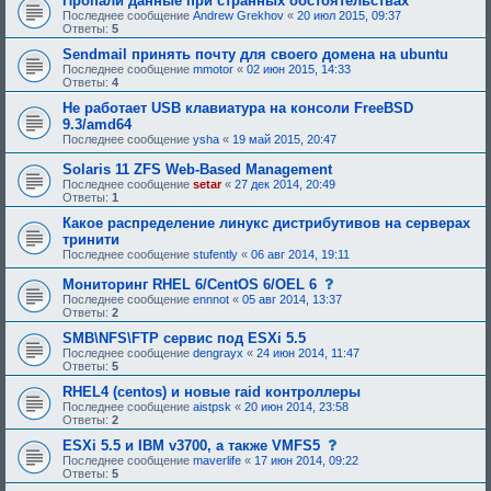
Пропали данные при странных обстоятельствах
и
Последнее сообщение
Andrew Grekhov
«
20 июл 2015, 09:37
я
Ответы:
5
:
Sendmail принять почту для своего домена на ubuntu
Последнее сообщение
mmotor
«
02 июн 2015, 14:33
Ответы:
4
Не работает USB клавиатура на консоли FreeBSD
9.3/amd64
Последнее сообщение
ysha
«
19 май 2015, 20:47
Solaris 11 ZFS Web-Based Management
Последнее сообщение
setar
«
27 дек 2014, 20:49
Ответы:
1
Какое распределение линукс дистрибутивов на серверах
тринити
Последнее сообщение
stufently
«
06 авг 2014, 19:11
с
Мониторинг RHEL 6/CentOS 6/OEL 6
о
Последнее сообщение
ennnot
«
05 авг 2014, 13:37
о
Ответы:
2
б
щ
SMB\NFS\FTP сервис под ESXi 5.5
е
Последнее сообщение
dengrayx
«
24 июн 2014, 11:47
н
Ответы:
5
и
е
RHEL4 (centos) и новые raid контроллеры
,
Последнее сообщение
aistpsk
«
20 июн 2014, 23:58
т
Ответы:
2
р
е
с
ESXi 5.5 и IBM v3700, а также VMFS5
б
о
Последнее сообщение
maverlife
«
17 июн 2014, 09:22
у
о
Ответы:
5
ю
б