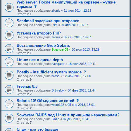
щ
щ
Web server. После манипуляций на сервере - жуткие
е
е
с
тормоза
е
н
о
Последнее сообщение
zilonis
«
11 июн 2014, 12:13
о
и
о
Ответы:
1
д
е
б
о
,
щ
Sendmail задержка при отправке
б
т
е
Последнее сообщение
Pilat
«
07 апр 2014, 16:27
р
р
н
е
е
и
н
Установка второго PHP
б
е
и
у
Последнее сообщение
zilonis
«
02 сен 2013, 19:07
,
я
ю
т
:
щ
р
Востановление Grub Solaris
е
е
Последнее сообщение
Stranger03
«
30 июл 2013, 13:29
е
б
Ответы:
1
о
у
д
ю
Linux: все о queue depth
о
щ
Последнее сообщение
navigator
«
15 июл 2013, 19:11
б
е
р
е
с
е
Postfix - Insufficient system storage
о
о
н
Последнее сообщение
д
brass
«
12 май 2013, 17:06
о
и
Ответы:
9
о
б
я
б
щ
:
Freenas 8.3
р
е
е
Последнее сообщение
DiStrelok
«
04 фев 2013, 11:44
н
н
Ответы:
2
и
и
е
с
Solaris 10/ Объединение сетей
я
,
о
:
Последнее сообщение
white122
«
05 янв 2013, 13:01
т
о
Ответы:
2
р
б
е
щ
Sowtware RAID5 под Linux в принцыпе нерасширяем?
б
е
Последнее сообщение
Blaze
«
07 дек 2012, 18:41
у
н
Ответы:
7
ю
и
щ
е
Спам - как это бывает
е