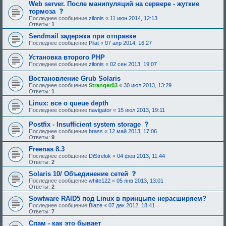
щ
щ
Web server. После манипуляций на сервере - жуткие
е
е
с
тормоза
е
н
о
Последнее сообщение
zilonis
«
11 июн 2014, 12:13
о
и
о
Ответы:
1
д
е
б
о
,
щ
Sendmail задержка при отправке
б
т
е
Последнее сообщение
Pilat
«
07 апр 2014, 16:27
р
р
н
е
е
и
н
Установка второго PHP
б
е
и
у
Последнее сообщение
zilonis
«
02 сен 2013, 19:07
,
я
ю
т
:
щ
р
Востановление Grub Solaris
е
е
Последнее сообщение
Stranger03
«
30 июл 2013, 13:29
е
б
Ответы:
1
о
у
д
ю
Linux: все о queue depth
о
щ
Последнее сообщение
navigator
«
15 июл 2013, 19:11
б
е
р
е
с
е
Postfix - Insufficient system storage
о
о
н
Последнее сообщение
д
brass
«
12 май 2013, 17:06
о
и
Ответы:
9
о
б
я
б
щ
:
Freenas 8.3
р
е
е
Последнее сообщение
DiStrelok
«
04 фев 2013, 11:44
н
н
Ответы:
2
и
и
е
с
Solaris 10/ Объединение сетей
я
,
о
:
Последнее сообщение
white122
«
05 янв 2013, 13:01
т
о
Ответы:
2
р
б
е
щ
Sowtware RAID5 под Linux в принцыпе нерасширяем?
б
е
Последнее сообщение
Blaze
«
07 дек 2012, 18:41
у
н
Ответы:
7
ю
и
щ
е
Спам - как это бывает
е