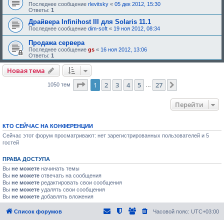
,
Последнее сообщение
rlevitsky
«
05 дек 2012, 15:30
е
т
Ответы:
1
о
р
д
е
Драйвера Infinihost III для Solaris 11.1
о
б
Последнее сообщение
dim-soft
«
19 ноя 2012, 08:34
б
у
р
ю
Продажа сервера
е
щ
н
е
Последнее сообщение
gs
«
16 ноя 2012, 13:06
и
е
Ответы:
1
я
о
:
д
Новая тема
о
б
Страница
1
из
27
1
2
3
4
5
27
След.
1050 тем
р
…
е
н
и
Перейти
я
:
КТО СЕЙЧАС НА КОНФЕРЕНЦИИ
Сейчас этот форум просматривают: нет зарегистрированных пользователей и 5
гостей
ПРАВА ДОСТУПА
Вы
не можете
начинать темы
Вы
не можете
отвечать на сообщения
Вы
не можете
редактировать свои сообщения
Вы
не можете
удалять свои сообщения
Вы
не можете
добавлять вложения
Список форумов
Часовой пояс:
UTC+03:00