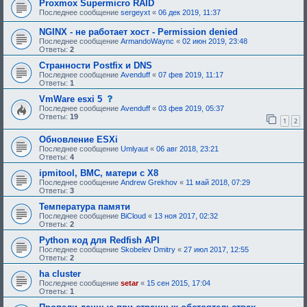
и
д
Proxmox Supermicro RAID
я
о
Последнее сообщение
sergeyxt
«
06 дек 2019, 11:37
:
б
р
NGINX - не работает хост - Permission denied
е
Последнее сообщение
ArmandoWaync
«
02 июн 2019, 23:48
н
Ответы:
2
и
я
Странности Postfix и DNS
:
Последнее сообщение
Avenduff
«
07 фев 2019, 11:17
Ответы:
1
с
VmWare esxi 5
о
Последнее сообщение
Avenduff
«
03 фев 2019, 05:37
о
Ответы:
19
1
2
б
щ
Обновление ESXi
е
н
Последнее сообщение
Umlyaut
«
06 авг 2018, 23:21
и
Ответы:
4
е
,
ipmitool, BMC, матери с X8
т
Последнее сообщение
Andrew Grekhov
«
11 май 2018, 07:29
р
Ответы:
3
е
б
Температура памяти
у
Последнее сообщение
BiCloud
«
13 ноя 2017, 02:32
ю
Ответы:
2
щ
е
Python код для Redfish API
е
Последнее сообщение
Skobelev Dmitry
«
27 июл 2017, 12:55
о
Ответы:
2
д
о
ha cluster
б
Последнее сообщение
setar
«
15 сен 2015, 17:04
р
Ответы:
1
е
н