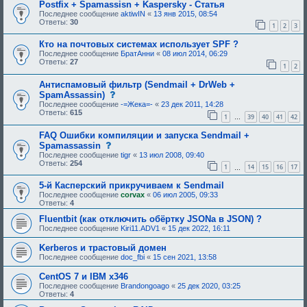
Postfix + Spamassisn + Kaspersky - Статья
т
р
Последнее сообщение
aktiwIN
«
13 янв 2015, 08:54
е
Ответы:
30
1
2
3
б
у
Кто на почтовых системах использует SPF ?
ю
Последнее сообщение
БратАнни
«
08 июл 2014, 06:29
щ
Ответы:
27
е
1
2
е
о
Антиспамовый фильтр (Sendmail + DrWeb +
д
с
SpamAssassin)
о
о
б
Последнее сообщение
-=Жека=-
«
23 дек 2011, 14:28
о
р
Ответы:
615
1
39
40
41
42
б
…
е
щ
н
FAQ Ошибки компиляции и запуска Sendmail +
е
и
н
с
Spamassassin
я
и
о
:
Последнее сообщение
tigr
«
13 июл 2008, 09:40
е
о
Ответы:
254
1
14
15
16
17
,
б
…
т
щ
р
5-й Касперский прикручиваем к Sendmail
е
е
н
Последнее сообщение
corvax
«
06 июл 2005, 09:33
б
и
Ответы:
4
у
е
ю
,
Fluentbit (как отключить обёртку JSONа в JSON) ?
щ
т
Последнее сообщение
Kiri11.ADV1
«
15 дек 2022, 16:11
е
р
е
е
Kerberos и трастовый домен
о
б
Последнее сообщение
doc_fbi
«
15 сен 2021, 13:58
д
у
о
ю
б
щ
CentOS 7 и IBM x346
р
е
Последнее сообщение
Brandongoago
«
25 дек 2020, 03:25
е
е
Ответы:
4
н
о