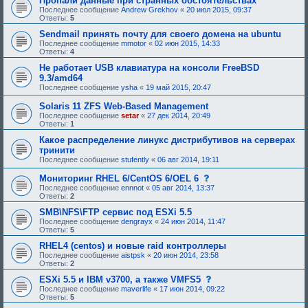
Пропали данные при странных обстоятельствах
и
Последнее сообщение
Andrew Grekhov
«
20 июл 2015, 09:37
я
Ответы:
5
:
Sendmail принять почту для своего домена на ubuntu
Последнее сообщение
mmotor
«
02 июн 2015, 14:33
Ответы:
4
Не работает USB клавиатура на консоли FreeBSD
9.3/amd64
Последнее сообщение
ysha
«
19 май 2015, 20:47
Solaris 11 ZFS Web-Based Management
Последнее сообщение
setar
«
27 дек 2014, 20:49
Ответы:
1
Какое распределение линукс дистрибутивов на серверах
тринити
Последнее сообщение
stufently
«
06 авг 2014, 19:11
с
Мониторинг RHEL 6/CentOS 6/OEL 6
о
Последнее сообщение
ennnot
«
05 авг 2014, 13:37
о
Ответы:
2
б
щ
SMB\NFS\FTP сервис под ESXi 5.5
е
Последнее сообщение
dengrayx
«
24 июн 2014, 11:47
н
Ответы:
5
и
е
RHEL4 (centos) и новые raid контроллеры
,
Последнее сообщение
aistpsk
«
20 июн 2014, 23:58
т
Ответы:
2
р
е
с
ESXi 5.5 и IBM v3700, а также VMFS5
б
о
Последнее сообщение
maverlife
«
17 июн 2014, 09:22
у
о
Ответы:
5
ю
б