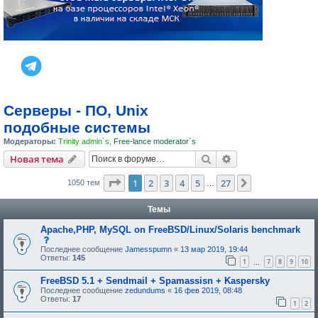
Серверы - ПО, Unix
подобные системы
Модераторы:
Trinity admin`s
,
Free-lance moderator`s
Поиск
Расширенный пои
Новая тема
Страница
1
из
27
1
2
3
4
5
27
След.
1050 тем
…
Темы
Apache,PHP, MySQL on FreeBSD/Linux/Solaris benchmark
с
о
Последнее сообщение
Jamesspumn
«
13 мар 2019, 19:44
о
Ответы:
145
1
7
8
9
10
…
б
щ
FreeBSD 5.1 + Sendmail + Spamassisn + Kaspersky
е
н
Последнее сообщение
zedundums
«
16 фев 2019, 08:48
и
Ответы:
17
1
2
е
,