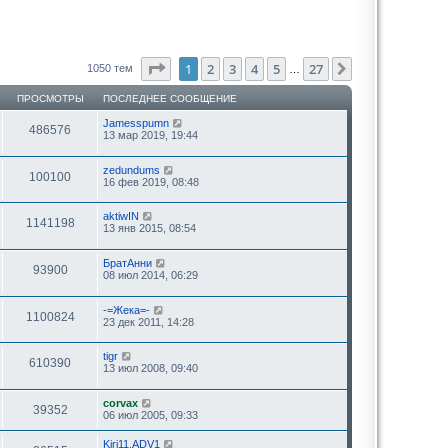
Страница
1
из
27
1
2
3
4
5
27
След.
1050 тем
…
ПРОСМОТРЫ
ПОСЛЕДНЕЕ СООБЩЕНИЕ
Jamesspumn
486576
13 мар 2019, 19:44
zedundums
100100
16 фев 2019, 08:48
aktiwIN
1141198
13 янв 2015, 08:54
БратАнни
93900
08 июл 2014, 06:29
-=Жека=-
1100824
23 дек 2011, 14:28
tigr
610390
13 июл 2008, 09:40
corvax
39352
06 июл 2005, 09:33
Kiri11.ADV1