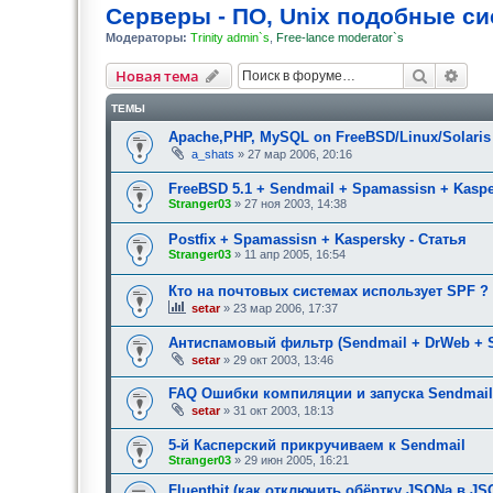
Серверы - ПО, Unix подобные с
Модераторы:
Trinity admin`s
,
Free-lance moderator`s
Поиск
Рас
Новая тема
ТЕМЫ
Apache,PHP, MySQL on FreeBSD/Linux/Solari
a_shats
» 27 мар 2006, 20:16
FreeBSD 5.1 + Sendmail + Spamassisn + Kasp
Stranger03
» 27 ноя 2003, 14:38
Postfix + Spamassisn + Kaspersky - Статья
Stranger03
» 11 апр 2005, 16:54
Кто на почтовых системах использует SPF ?
setar
» 23 мар 2006, 17:37
Антиспамовый фильтр (Sendmail + DrWeb + 
setar
» 29 окт 2003, 13:46
FAQ Ошибки компиляции и запуска Sendmail
setar
» 31 окт 2003, 18:13
5-й Касперский прикручиваем к Sendmail
Stranger03
» 29 июн 2005, 16:21
Fluentbit (как отключить обёртку JSONа в JS