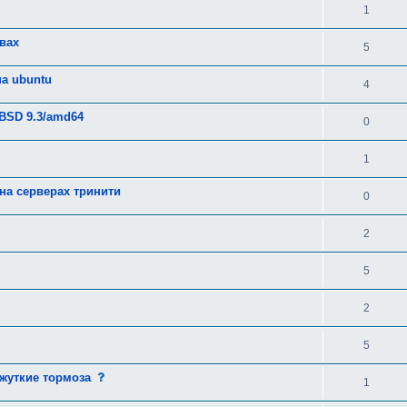
1
вах
5
на ubuntu
4
eBSD 9.3/amd64
0
1
на серверах тринити
0
2
5
2
5
с
 жуткие тормоза
1
о
о