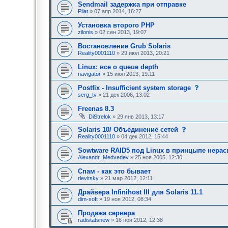
е
Sendmail задержка при отправке
и
е
е
Pilat
» 07 апр 2014, 16:27
о
,
д
т
Установка второго PHP
о
р
zilonis
» 02 сен 2013, 19:07
б
е
р
б
Востановление Grub Solaris
е
у
н
Reality0001110
» 29 июл 2013, 20:21
ю
и
щ
я
е
Linux: все о queue depth
:
е
navigator
» 15 июл 2013, 19:11
о
д
с
Postfix - Insufficient system storage
о
о
serg_tv
» 21 дек 2006, 13:02
б
о
р
б
Freenas 8.3
е
щ
н
DiStrelok
» 29 янв 2013, 13:17
е
и
н
я
с
Solaris 10/ Объединение сетей
и
:
о
е
Reality0001110
» 04 дек 2012, 15:44
о
,
б
т
Sowtware RAID5 под Linux в принцыпе нера
щ
р
Alexandr_Medvedev
» 25 ноя 2005, 12:30
е
е
н
б
Спам - как это бывает
и
у
е
rlevitsky
» 21 мар 2012, 12:11
ю
,
щ
т
е
Драйвера Infinihost III для Solaris 11.1
р
е
dim-soft
» 19 ноя 2012, 08:34
е
о
б
д
Продажа сервера
у
о
radistatsnew
» 16 ноя 2012, 12:38
ю
б
щ
р