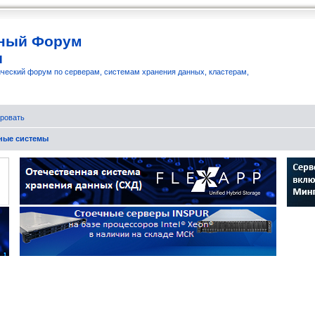
ный Форум
и
ческий форум по серверам, системам хранения данных, кластерам,
ровать
бные системы