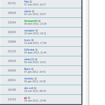
Pilat
20741
07 апр 2014, 16:27
zilonis
18549
02 сен 2013, 19:07
Stranger03
19354
30 июл 2013, 13:29
navigator
18320
15 июл 2013, 19:11
brass
33899
12 май 2013, 17:06
DiStrelok
22120
04 фев 2013, 11:44
white122
19529
05 янв 2013, 13:01
Blaze
28400
07 дек 2012, 18:41
rlevitsky
26031
05 дек 2012, 15:30
dim-soft
18199
19 ноя 2012, 08:34
gs
19133
16 ноя 2012, 13:06