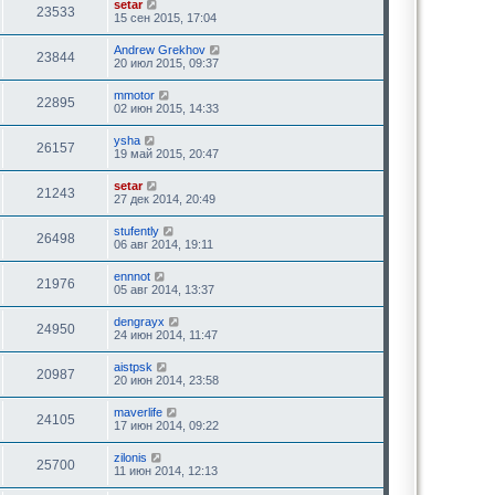
setar
23533
15 сен 2015, 17:04
Andrew Grekhov
23844
20 июл 2015, 09:37
mmotor
22895
02 июн 2015, 14:33
ysha
26157
19 май 2015, 20:47
setar
21243
27 дек 2014, 20:49
stufently
26498
06 авг 2014, 19:11
ennnot
21976
05 авг 2014, 13:37
dengrayx
24950
24 июн 2014, 11:47
aistpsk
20987
20 июн 2014, 23:58
maverlife
24105
17 июн 2014, 09:22
zilonis
25700
11 июн 2014, 12:13