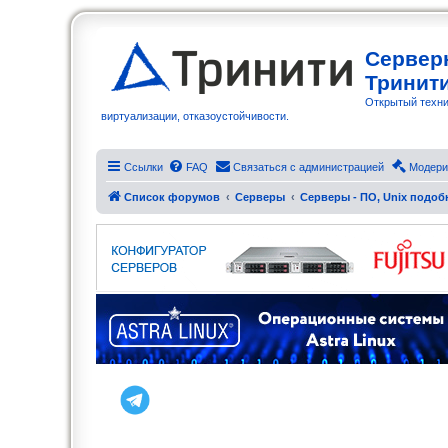
Сервер
Тринит
Открытый техни
виртуализации, отказоустойчивости.
Ссылки
FAQ
Связаться с администрацией
Модери
Список форумов
Серверы
Серверы - ПО, Unix подо