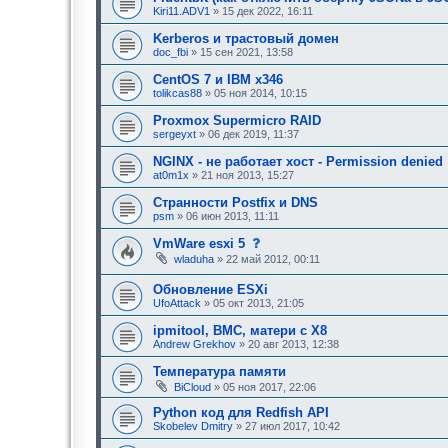
Kiri11.ADV1
» 15 дек 2022, 16:11
Kerberos и трастовый домен
doc_fbi
» 15 сен 2021, 13:58
CentOS 7 и IBM x346
tolikcas88
» 05 ноя 2014, 10:15
Proxmox Supermicro RAID
sergeyxt
» 06 дек 2019, 11:37
NGINX - не работает хост - Permission denied
at0m1x
» 21 ноя 2013, 15:27
Странности Postfix и DNS
psm
» 06 июн 2013, 11:11
с
VmWare esxi 5
о
wladuha
» 22 май 2012, 00:11
о
б
Обновление ESXi
щ
е
UfoAttack
» 05 окт 2013, 21:05
н
и
ipmitool, BMC, матери с X8
е
Andrew Grekhov
» 20 авг 2013, 12:38
,
т
Температура памяти
р
е
BiCloud
» 05 ноя 2017, 22:06
б
у
Python код для Redfish API
ю
Skobelev Dmitry
» 27 июл 2017, 10:42
щ
е