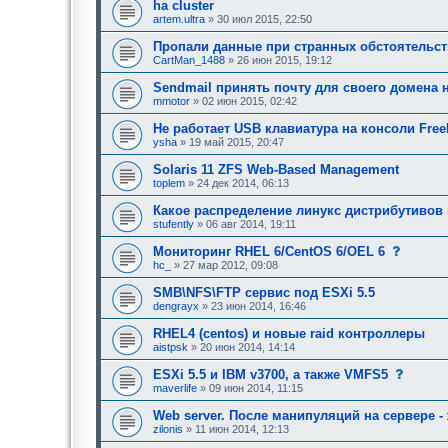
ha cluster
е
artem.ultra
» 30 июл 2015, 22:50
о
д
о
Пропали данные при странных обстоятельст
б
CartMan_1488
» 26 июн 2015, 19:12
р
е
Sendmail принять почту для своего домена 
н
mmotor
» 02 июн 2015, 02:42
и
я
Не работает USB клавиатура на консоли Fre
:
ysha
» 19 май 2015, 20:47
Solaris 11 ZFS Web-Based Management
toplem
» 24 дек 2014, 06:13
Какое распределение линукс дистрибутивов 
stufently
» 06 авг 2014, 19:11
с
Мониторинг RHEL 6/CentOS 6/OEL 6
о
hc_
» 27 мар 2012, 09:08
о
б
SMB\NFS\FTP сервис под ESXi 5.5
щ
dengrayx
» 23 июн 2014, 16:46
е
н
RHEL4 (centos) и новые raid контроллеры
и
е
aistpsk
» 20 июн 2014, 14:14
,
т
с
ESXi 5.5 и IBM v3700, а также VMFS5
р
о
maverlife
» 09 июн 2014, 11:15
е
о
б
б
Web server. После манипуляций на сервере -
у
щ
zilonis
» 11 июн 2014, 12:13
ю
е
щ
н