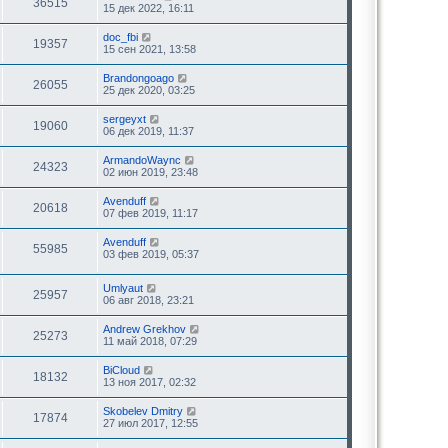
36515
15 дек 2022, 16:11
doc_fbi
19357
15 сен 2021, 13:58
Brandongoago
26055
25 дек 2020, 03:25
sergeyxt
19060
06 дек 2019, 11:37
ArmandoWaync
24323
02 июн 2019, 23:48
Avenduff
20618
07 фев 2019, 11:17
Avenduff
55985
03 фев 2019, 05:37
Umlyaut
25957
06 авг 2018, 23:21
Andrew Grekhov
25273
11 май 2018, 07:29
BiCloud
18132
13 ноя 2017, 02:32
Skobelev Dmitry
17874
27 июл 2017, 12:55