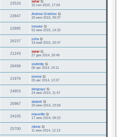
setar
23533
15 сен 2015, 17:04
Andrew Grekhov
23847
20 июл 2015, 09:37
mmotor
22895
02 июн 2015, 14:33
ysha
26157
19 май 2015, 20:47
setar
21243
27 дек 2014, 20:49
stufently
26499
06 авг 2014, 19:11
ennnot
21976
05 авг 2014, 13:37
dengrayx
24953
24 июн 2014, 11:47
aistpsk
20987
20 июн 2014, 23:58
maverlife
24105
17 июн 2014, 09:22
zilonis
25700
11 июн 2014, 12:13