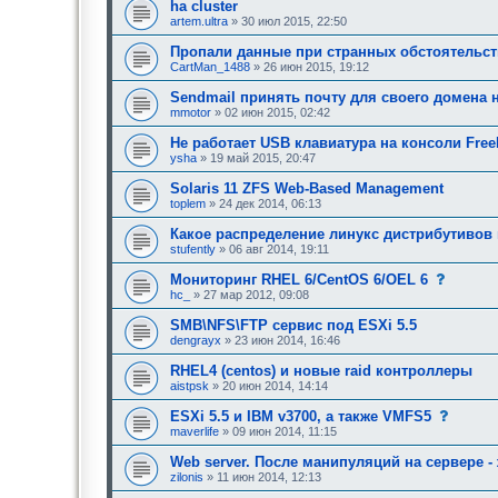
ha cluster
е
artem.ultra
» 30 июл 2015, 22:50
о
д
о
Пропали данные при странных обстоятельст
б
CartMan_1488
» 26 июн 2015, 19:12
р
е
Sendmail принять почту для своего домена 
н
mmotor
» 02 июн 2015, 02:42
и
я
Не работает USB клавиатура на консоли Fre
:
ysha
» 19 май 2015, 20:47
Solaris 11 ZFS Web-Based Management
toplem
» 24 дек 2014, 06:13
Какое распределение линукс дистрибутивов 
stufently
» 06 авг 2014, 19:11
с
Мониторинг RHEL 6/CentOS 6/OEL 6
о
hc_
» 27 мар 2012, 09:08
о
б
SMB\NFS\FTP сервис под ESXi 5.5
щ
dengrayx
» 23 июн 2014, 16:46
е
н
RHEL4 (centos) и новые raid контроллеры
и
е
aistpsk
» 20 июн 2014, 14:14
,
т
с
ESXi 5.5 и IBM v3700, а также VMFS5
р
о
maverlife
» 09 июн 2014, 11:15
е
о
б
б
Web server. После манипуляций на сервере -
у
щ
zilonis
» 11 июн 2014, 12:13
ю
е
щ
н