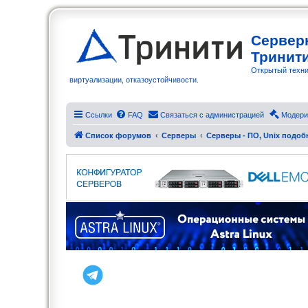
Сервер
Тринит
Открытый техни
виртуализации, отказоустойчивости.
Ссылки
FAQ
Связаться с администрацией
Модери
Список форумов
Серверы
Серверы - ПО, Unix подо