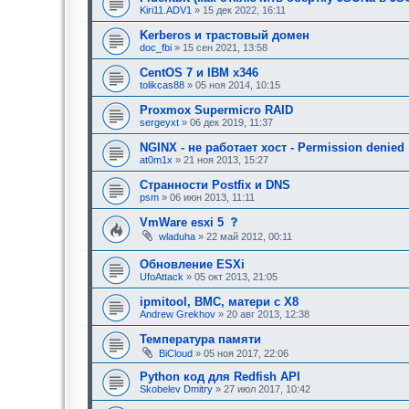
Kiri11.ADV1
» 15 дек 2022, 16:11
Kerberos и трастовый домен
doc_fbi
» 15 сен 2021, 13:58
CentOS 7 и IBM x346
tolikcas88
» 05 ноя 2014, 10:15
Proxmox Supermicro RAID
sergeyxt
» 06 дек 2019, 11:37
NGINX - не работает хост - Permission denied
at0m1x
» 21 ноя 2013, 15:27
Странности Postfix и DNS
psm
» 06 июн 2013, 11:11
с
VmWare esxi 5
о
wladuha
» 22 май 2012, 00:11
о
б
Обновление ESXi
щ
е
UfoAttack
» 05 окт 2013, 21:05
н
и
ipmitool, BMC, матери с X8
е
Andrew Grekhov
» 20 авг 2013, 12:38
,
т
Температура памяти
р
е
BiCloud
» 05 ноя 2017, 22:06
б
у
Python код для Redfish API
ю
Skobelev Dmitry
» 27 июл 2017, 10:42
щ
е