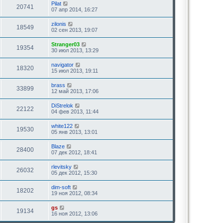
Pilat
20741
07 апр 2014, 16:27
zilonis
18549
02 сен 2013, 19:07
Stranger03
19354
30 июл 2013, 13:29
navigator
18320
15 июл 2013, 19:11
brass
33899
12 май 2013, 17:06
DiStrelok
22122
04 фев 2013, 11:44
white122
19530
05 янв 2013, 13:01
Blaze
28400
07 дек 2012, 18:41
rlevitsky
26032
05 дек 2012, 15:30
dim-soft
18202
19 ноя 2012, 08:34
gs
19134
16 ноя 2012, 13:06