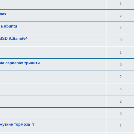
1
вах
5
на ubuntu
4
eBSD 9.3/amd64
0
1
на серверах тринити
0
2
5
2
5
с
 жуткие тормоза
1
о
о