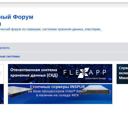
ный Форум
и
ческий форум по серверам, системам хранения данных, кластерам,
ровать
бные системы