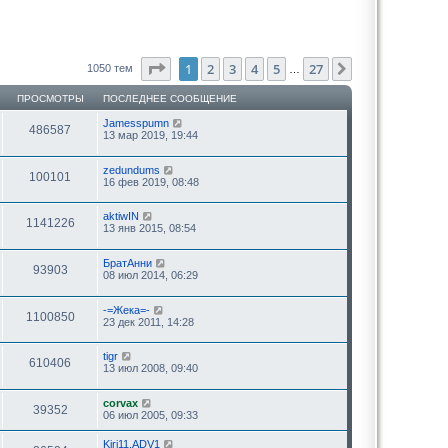
Страница
1
из
27
1
2
3
4
5
27
След.
1050 тем
…
ПРОСМОТРЫ
ПОСЛЕДНЕЕ СООБЩЕНИЕ
Jamesspumn
486587
13 мар 2019, 19:44
zedundums
100101
16 фев 2019, 08:48
aktiwIN
1141226
13 янв 2015, 08:54
БратАнни
93903
08 июл 2014, 06:29
-=Жека=-
1100850
23 дек 2011, 14:28
tigr
610406
13 июл 2008, 09:40
corvax
39352
06 июл 2005, 09:33
Kiri11.ADV1