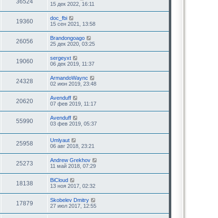
36524
15 дек 2022, 16:11
doc_fbi
19360
15 сен 2021, 13:58
Brandongoago
26056
25 дек 2020, 03:25
sergeyxt
19060
06 дек 2019, 11:37
ArmandoWaync
24328
02 июн 2019, 23:48
Avenduff
20620
07 фев 2019, 11:17
Avenduff
55990
03 фев 2019, 05:37
Umlyaut
25958
06 авг 2018, 23:21
Andrew Grekhov
25273
11 май 2018, 07:29
BiCloud
18138
13 ноя 2017, 02:32
Skobelev Dmitry
17879
27 июл 2017, 12:55