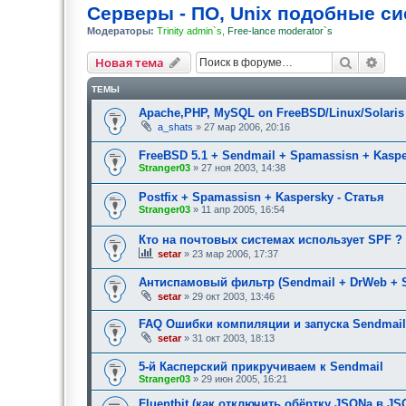
Серверы - ПО, Unix подобные с
Модераторы:
Trinity admin`s
,
Free-lance moderator`s
Поиск
Рас
Новая тема
ТЕМЫ
Apache,PHP, MySQL on FreeBSD/Linux/Solari
a_shats
» 27 мар 2006, 20:16
FreeBSD 5.1 + Sendmail + Spamassisn + Kasp
Stranger03
» 27 ноя 2003, 14:38
Postfix + Spamassisn + Kaspersky - Статья
Stranger03
» 11 апр 2005, 16:54
Кто на почтовых системах использует SPF ?
setar
» 23 мар 2006, 17:37
Антиспамовый фильтр (Sendmail + DrWeb + 
setar
» 29 окт 2003, 13:46
FAQ Ошибки компиляции и запуска Sendmail
setar
» 31 окт 2003, 18:13
5-й Касперский прикручиваем к Sendmail
Stranger03
» 29 июн 2005, 16:21
Fluentbit (как отключить обёртку JSONа в JS