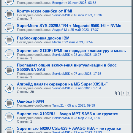
Последнее сообщение
Energen
«
01 июл 2023, 03:38
Критические ошибки от IPMI
Последнее сообщение
ServiceMSK
«
16 июн 2023, 13:36
Ответы:
7
SuperMicro SYS-2029U-TR4 + Megaraid 9560-16I + NVMe
Последнее сообщение
Андрей М
«
25 май 2023, 17:37
Разблокировка дисков IBM
Последнее сообщение
Marlin
«
22 май 2023, 07:54
Supermicro X11DPi IPMI не передает клавиатуру и мышь
Последнее сообщение
ServiceMSK
«
28 апр 2023, 10:27
Ответы:
1
Пропадает опция включения виртуализации в биос
S5000VSA SAS
Последнее сообщение
ServiceMSK
«
07 апр 2023, 17:15
Ответы:
1
Апгрейд памяти серверов на МБ Super X8SIL-F
Последнее сообщение
ServiceMSK
«
07 апр 2023, 17:04
Ответы:
20
1
2
Ошибка F0844
Последнее сообщение
Tanto21
«
05 апр 2023, 09:39
Supermicro X10DRU + Avago MPT SAS3 = не грузится
Последнее сообщение
ServiceMSK
«
23 мар 2023, 13:01
Ответы:
1
Supermicro 6028U CSE-829 + AVAGO HBA = не грузится
Последнее сообщение
ServiceMSK
«
22 мар 2023, 17:53