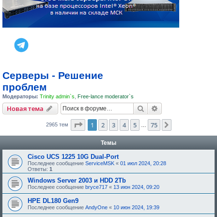
Серверы - Решение
проблем
Модераторы:
Trinity admin`s
,
Free-lance moderator`s
Поиск
Расширенный пои
Новая тема
Страница
1
из
75
1
2
3
4
5
75
След.
2965 тем
…
Темы
Cisco UCS 1225 10G Dual-Port
Последнее сообщение
ServiceMSK
«
01 июл 2024, 20:28
Ответы:
1
Windows Server 2003 и HDD 2Tb
Последнее сообщение
bryce717
«
13 июн 2024, 09:20
HPE DL180 Gen9
Последнее сообщение
AndyOne
«
10 июн 2024, 19:39