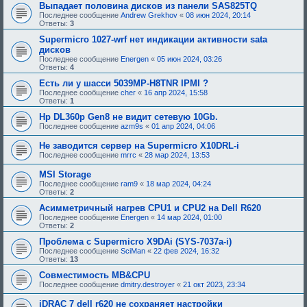
Выпадает половина дисков из панели SAS825TQ
Последнее сообщение
Andrew Grekhov
«
08 июн 2024, 20:14
Ответы:
3
Supermicro 1027-wrf нет индикации активности sata
дисков
Последнее сообщение
Energen
«
05 июн 2024, 03:26
Ответы:
4
Есть ли у шасси 5039MP-H8TNR IPMI ?
Последнее сообщение
cher
«
16 апр 2024, 15:58
Ответы:
1
Hp DL360p Gen8 не видит сетевую 10Gb.
Последнее сообщение
azm9s
«
01 апр 2024, 04:06
Не заводится сервер на Supermicro X10DRL-i
Последнее сообщение
mrrc
«
28 мар 2024, 13:53
MSI Storage
Последнее сообщение
ram9
«
18 мар 2024, 04:24
Ответы:
2
Асимметричный нагрев CPU1 и CPU2 на Dell R620
Последнее сообщение
Energen
«
14 мар 2024, 01:00
Ответы:
2
Проблема с Supermicro X9DAi (SYS-7037a-i)
Последнее сообщение
SciMan
«
22 фев 2024, 16:32
Ответы:
13
Совместимость MB&CPU
Последнее сообщение
dmitry.destroyer
«
21 окт 2023, 23:34
iDRAC 7 dell r620 не сохраняет настройки