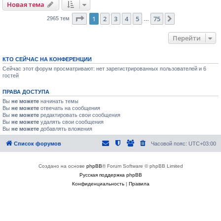
Новая тема
Страница
1
из
75
1
2
3
4
5
75
След.
2965 тем
…
Перейти
КТО СЕЙЧАС НА КОНФЕРЕНЦИИ
Сейчас этот форум просматривают: нет зарегистрированных пользователей и 6
гостей
ПРАВА ДОСТУПА
Вы
не можете
начинать темы
Вы
не можете
отвечать на сообщения
Вы
не можете
редактировать свои сообщения
Вы
не можете
удалять свои сообщения
Вы
не можете
добавлять вложения
Список форумов
Часовой пояс:
UTC+03:00
Создано на основе
phpBB
® Forum Software © phpBB Limited
Русская поддержка phpBB
Конфиденциальность
|
Правила