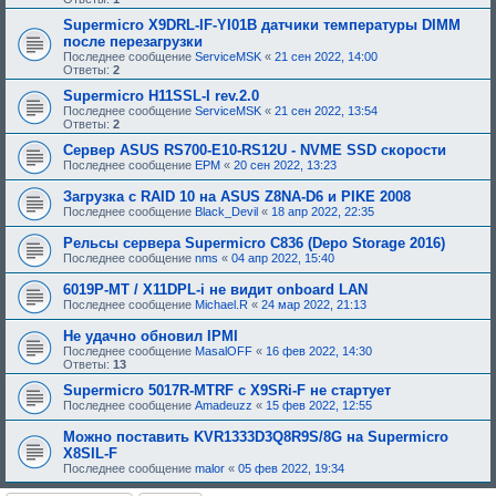
Supermicro X9DRL-IF-YI01B датчики температуры DIMM
после перезагрузки
Последнее сообщение
ServiceMSK
«
21 сен 2022, 14:00
Ответы:
2
Supermicro H11SSL-I rev.2.0
Последнее сообщение
ServiceMSK
«
21 сен 2022, 13:54
Ответы:
2
Сервер ASUS RS700-E10-RS12U - NVME SSD скорости
Последнее сообщение
EPM
«
20 сен 2022, 13:23
Загрузка с RAID 10 на ASUS Z8NA-D6 и PIKE 2008
Последнее сообщение
Black_Devil
«
18 апр 2022, 22:35
Рельсы сервера Supermicro C836 (Depo Storage 2016)
Последнее сообщение
nms
«
04 апр 2022, 15:40
6019P-MT / X11DPL-i не видит onboard LAN
Последнее сообщение
Michael.R
«
24 мар 2022, 21:13
Не удачно обновил IPMI
Последнее сообщение
MasalOFF
«
16 фев 2022, 14:30
Ответы:
13
Supermicro 5017R-MTRF с X9SRi-F не стартует
Последнее сообщение
Amadeuzz
«
15 фев 2022, 12:55
Можно поставить KVR1333D3Q8R9S/8G на Supermicro
X8SIL-F
Последнее сообщение
malor
«
05 фев 2022, 19:34