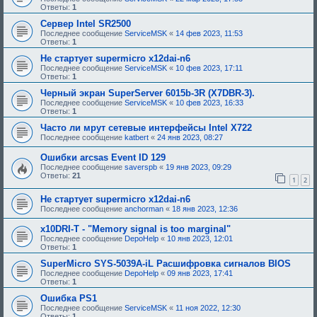
Ответы:
1
Сервер Intel SR2500
Последнее сообщение
ServiceMSK
«
14 фев 2023, 11:53
Ответы:
1
Не стартует supermicro x12dai-n6
Последнее сообщение
ServiceMSK
«
10 фев 2023, 17:11
Ответы:
1
Черный экран SuperServer 6015b-3R (X7DBR-3).
Последнее сообщение
ServiceMSK
«
10 фев 2023, 16:33
Ответы:
1
Часто ли мрут сетевые интерфейсы Intel X722
Последнее сообщение
katbert
«
24 янв 2023, 08:27
Ошибки arcsas Event ID 129
Последнее сообщение
saverspb
«
19 янв 2023, 09:29
Ответы:
21
1
2
Не стартует supermicro x12dai-n6
Последнее сообщение
anchorman
«
18 янв 2023, 12:36
x10DRI-T - "Memory signal is too marginal"
Последнее сообщение
DepoHelp
«
10 янв 2023, 12:01
Ответы:
1
SuperMicro SYS-5039A-iL Расшифровка сигналов BIOS
Последнее сообщение
DepoHelp
«
09 янв 2023, 17:41
Ответы:
1
Ошибка PS1
Последнее сообщение
ServiceMSK
«
11 ноя 2022, 12:30
Ответы:
1