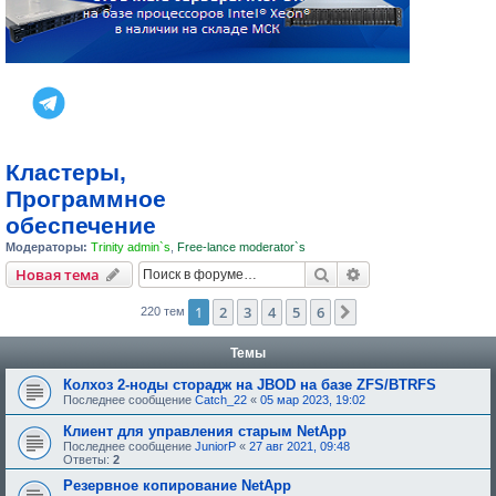
Кластеры,
Программное
обеспечение
Модераторы:
Trinity admin`s
,
Free-lance moderator`s
Поиск
Расширенный пои
Новая тема
1
2
3
4
5
6
След.
220 тем
Темы
Колхоз 2-ноды сторадж на JBOD на базе ZFS/BTRFS
Последнее сообщение
Catch_22
«
05 мар 2023, 19:02
Клиент для управления старым NetApp
Последнее сообщение
JuniorP
«
27 авг 2021, 09:48
Ответы:
2
Резервное копирование NetApp