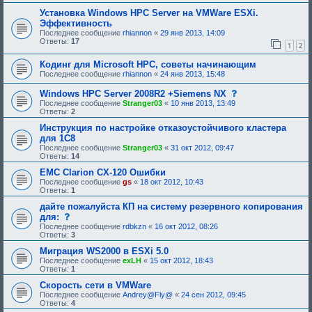
р
и
и
е
е
Установка Windows HPC Server на VMWare ESXi.
я
б
,
Эффективность
:
у
т
Последнее сообщение
rhiannon
«
29 янв 2013, 14:09
ю
р
Ответы:
17
щ
е
1
2
е
б
е
у
Кодинг для Microsoft HPC, советы начинающим
о
ю
Последнее сообщение
rhiannon
«
24 янв 2013, 15:48
д
щ
о
е
с
Windows HPC Server 2008R2 +Siemens NX
б
е
о
р
о
Последнее сообщение
Stranger03
«
10 янв 2013, 13:49
о
е
д
Ответы:
2
б
н
о
щ
Инструкция по настройке отказоустойчивого кластера
и
б
е
я
р
для 1С8
н
:
е
Последнее сообщение
Stranger03
«
31 окт 2012, 09:47
и
н
Ответы:
14
е
и
,
я
EMC Clarion CX-120 Ошибки
т
:
Последнее сообщение
gs
«
18 окт 2012, 10:43
р
Ответы:
1
е
б
дайте пожалуйста КП на систему резервного копирования
у
с
для:
ю
о
щ
Последнее сообщение
rdbkzn
«
16 окт 2012, 08:26
о
е
Ответы:
3
б
е
щ
Миграция WS2000 в ESXi 5.0
о
е
д
Последнее сообщение
exLH
«
15 окт 2012, 18:43
н
о
Ответы:
1
и
б
е
Скорость сети в VMWare
р
,
е
Последнее сообщение
Andrey@Fly@
«
24 сен 2012, 09:45
т
н
Ответы:
4
р
и