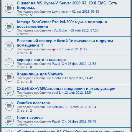
е
я
Cluster на MS Hyper-V Server 2008 R2, СХД EMC. Есть
б
:
Вопросы.
у
Последнее сообщение
Lawnmover
«
01 авг 2012, 06:39
ю
Ответы:
5
щ
е
Iomega StorCenter Pro ix4-200r нужна помощь в
е
восстановлении
о
д
Последнее сообщение
mAd!Duke
«
05 май 2012, 07:55
о
Ответы:
1
б
Резервный сервер с базой 1с физически в другом
р
е
с
помещении
н
о
Последнее сообщение
gs
«
17 фев 2012, 11:12
и
о
Ответы:
5
я
б
:
щ
сервер печати в кластере
е
Последнее сообщение
Pavel_O
«
15 фев 2012, 13:52
н
Ответы:
6
и
е
Хранилище для Vmware
,
Последнее сообщение
s.dolin
«
12 фев 2012, 14:42
т
Ответы:
8
р
е
СХД+ESX+VMWare:опыт внедрения и эксплуатации
б
Последнее сообщение
squirL
«
12 фев 2012, 12:54
у
Ответы:
1
ю
щ
Ошибка кластера
е
Последнее сообщение
DefDuck
«
10 фев 2012, 11:54
е
Ответы:
2
о
д
Принт сервер
о
Последнее сообщение
Pavel_O
«
09 фев 2012, 06:45
б
Ответы:
7
р
е
vCenter и несколько HA Cluster'ов на разных площадках