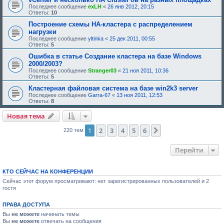
н
Последнее сообщение
exLH
«
26 янв 2012, 20:15
и
Ответы:
10
я
:
Построение схемы HA-кластера с распределением
нагрузки
Последнее сообщение
yltinka
«
25 дек 2011, 00:55
Ответы:
5
Ошибка в статье Создание кластера на базе Windows
2000/2003?
Последнее сообщение
Stranger03
«
21 ноя 2011, 10:36
Ответы:
5
Кластерная файловая система на базе win2k3 server
Последнее сообщение
Garra-67
«
13 ноя 2011, 12:53
Ответы:
8
Новая тема
1
2
3
4
5
6
След.
220 тем
Перейти
КТО СЕЙЧАС НА КОНФЕРЕНЦИИ
Сейчас этот форум просматривают: нет зарегистрированных пользователей и 2
гостя
ПРАВА ДОСТУПА
Вы
не можете
начинать темы
Вы
не можете
отвечать на сообщения