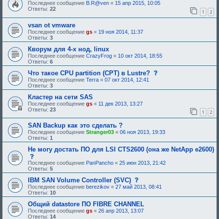
о
Последнее сообщение
B.R@ven
«
15 апр 2015, 10:05
и
о
Ответы:
22
я
1
2
б
:
щ
vsan ot vmware
е
н
Последнее сообщение
gs
«
19 ноя 2014, 11:37
и
Ответы:
3
е
,
Кворум для 4-х нод, linux
т
Последнее сообщение
CrazyFrog
«
10 окт 2014, 18:55
р
Ответы:
6
е
б
с
Что такое CPU partition (CPT) в Lustre?
у
о
Последнее сообщение
Terra
«
07 окт 2014, 12:41
ю
о
Ответы:
3
щ
б
е
щ
Кластер на сети SAS
е
е
Последнее сообщение
gs
«
11 дек 2013, 13:27
о
н
Ответы:
23
1
2
д
и
о
е
б
,
SAN Backup как это сделать ?
р
т
Последнее сообщение
Stranger03
«
06 ноя 2013, 19:33
е
р
Ответы:
1
н
е
и
б
Не могу достать ПО для LSI CTS2600 (она же NetApp e2600)
я
у
с
:
ю
о
Последнее сообщение
PanPancho
«
25 июн 2013, 21:42
щ
о
Ответы:
5
е
б
е
щ
с
IBM SAN Volume Controller (SVC)
о
е
о
Последнее сообщение
berezikov
«
27 май 2013, 08:41
д
н
о
Ответы:
10
о
и
б
б
е
щ
Общий datastore ПО FIBRE CHANNEL
р
,
е
Последнее сообщение
gs
«
26 апр 2013, 13:07
е
т
н
Ответы:
14
н