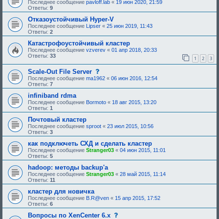
Последнее сообщение
pavloff.lab
«
19 июн 2020, 21:59
Ответы:
9
Отказоустойчивый Hyper-V
Последнее сообщение
Lipser
«
25 июн 2019, 11:43
Ответы:
2
Катастрофоустойчивый кластер
Последнее сообщение
vzverev
«
01 апр 2018, 20:33
Ответы:
33
1
2
3
с
Scale-Out File Server
о
Последнее сообщение
ma1962
«
06 июн 2016, 12:54
о
Ответы:
7
б
щ
infiniband rdma
е
Последнее сообщение
Bormoto
«
18 авг 2015, 13:20
н
Ответы:
1
и
е
Почтовый кластер
,
Последнее сообщение
sproot
«
23 июл 2015, 10:56
т
Ответы:
3
р
е
как подключеть СХД и сделать кластер
б
Последнее сообщение
Stranger03
«
04 июн 2015, 11:01
у
Ответы:
5
ю
щ
hadoop: методы backup'a
е
Последнее сообщение
Stranger03
«
28 май 2015, 11:14
е
Ответы:
11
о
д
кластер для новичка
о
Последнее сообщение
B.R@ven
«
15 апр 2015, 17:52
б
Ответы:
6
р
е
с
Вопросы по XenCenter 6.x
н