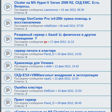
е
я
Cluster на MS Hyper-V Server 2008 R2, СХД EMC. Есть
б
:
Вопросы.
у
Последнее сообщение
Lawnmover
«
01 авг 2012, 06:39
ю
Ответы:
5
щ
е
Iomega StorCenter Pro ix4-200r нужна помощь в
е
восстановлении
о
д
Последнее сообщение
mAd!Duke
«
05 май 2012, 07:55
о
Ответы:
1
б
Резервный сервер с базой 1с физически в другом
р
е
с
помещении
н
о
Последнее сообщение
gs
«
17 фев 2012, 11:12
и
о
Ответы:
5
я
б
:
щ
сервер печати в кластере
е
Последнее сообщение
Pavel_O
«
15 фев 2012, 13:52
н
Ответы:
6
и
е
Хранилище для Vmware
,
Последнее сообщение
s.dolin
«
12 фев 2012, 14:42
т
Ответы:
8
р
е
СХД+ESX+VMWare:опыт внедрения и эксплуатации
б
Последнее сообщение
squirL
«
12 фев 2012, 12:54
у
Ответы:
1
ю
щ
Ошибка кластера
е
Последнее сообщение
DefDuck
«
10 фев 2012, 11:54
е
Ответы:
2
о
д
Принт сервер
о
Последнее сообщение
Pavel_O
«
09 фев 2012, 06:45
б
Ответы:
7
р
е
vCenter и несколько HA Cluster'ов на разных площадках