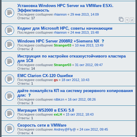
р
и
и
е
е
Установка Windows HPC Server на VMWare ESXi.
я
б
,
Эффективность
:
у
т
Последнее сообщение
rhiannon
«
29 янв 2013, 14:09
ю
р
Ответы:
17
щ
е
1
2
е
б
е
у
Кодинг для Microsoft HPC, советы начинающим
о
ю
Последнее сообщение
rhiannon
«
24 янв 2013, 15:48
д
щ
о
е
с
Windows HPC Server 2008R2 +Siemens NX
б
е
о
р
о
Последнее сообщение
Stranger03
«
10 янв 2013, 13:49
о
е
д
Ответы:
2
б
н
о
щ
Инструкция по настройке отказоустойчивого кластера
и
б
е
я
р
для 1С8
н
:
е
Последнее сообщение
Stranger03
«
31 окт 2012, 09:47
и
н
Ответы:
14
е
и
,
я
EMC Clarion CX-120 Ошибки
т
:
Последнее сообщение
gs
«
18 окт 2012, 10:43
р
Ответы:
1
е
б
дайте пожалуйста КП на систему резервного копирования
у
с
для:
ю
о
щ
Последнее сообщение
rdbkzn
«
16 окт 2012, 08:26
о
е
Ответы:
3
б
е
щ
Миграция WS2000 в ESXi 5.0
о
е
д
Последнее сообщение
exLH
«
15 окт 2012, 18:43
н
о
Ответы:
1
и
б
е
Скорость сети в VMWare
р
,
е
Последнее сообщение
Andrey@Fly@
«
24 сен 2012, 09:45
т
н
Ответы:
4
р
и