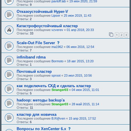
Последнее сообщение
pavloff.lab
«
19 июн 2020, 21:59
Ответы:
9
Отказоустойчивый Hyper-V
Последнее сообщение
Lipser
«
25 июн 2019, 11:43
Ответы:
2
Катастрофоустойчивый кластер
Последнее сообщение
vzverev
«
01 апр 2018, 20:33
Ответы:
33
1
2
3
с
Scale-Out File Server
о
Последнее сообщение
ma1962
«
06 июн 2016, 12:54
о
Ответы:
7
б
щ
infiniband rdma
е
Последнее сообщение
Bormoto
«
18 авг 2015, 13:20
н
Ответы:
1
и
е
Почтовый кластер
,
Последнее сообщение
sproot
«
23 июл 2015, 10:56
т
Ответы:
3
р
е
как подключеть СХД и сделать кластер
б
Последнее сообщение
Stranger03
«
04 июн 2015, 11:01
у
Ответы:
5
ю
щ
hadoop: методы backup'a
е
Последнее сообщение
Stranger03
«
28 май 2015, 11:14
е
Ответы:
11
о
д
кластер для новичка
о
Последнее сообщение
B.R@ven
«
15 апр 2015, 17:52
б
Ответы:
6
р
е
с
Вопросы по XenCenter 6.x
н