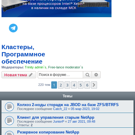
Кластеры,
Программное
обеспечение
Модераторы:
Trinity admin`s
,
Free-lance moderator`s
Поиск
Расширенный пои
Новая тема
1
2
3
4
5
6
След.
220 тем
Темы
Колхоз 2-ноды сторадж на JBOD на базе ZFS/BTRFS
Последнее сообщение
Catch_22
«
05 мар 2023, 19:02
Клиент для управления старым NetApp
Последнее сообщение
JuniorP
«
27 авг 2021, 09:48
Ответы:
2
Резервное копирование NetApp