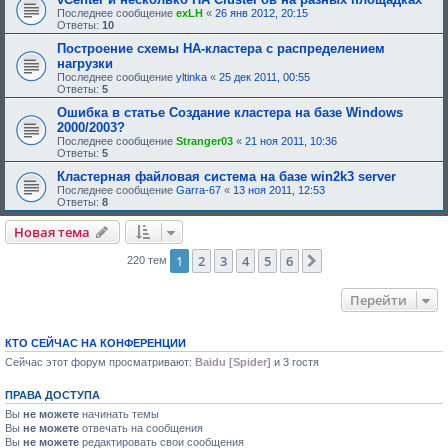
н
Последнее сообщение
exLH
«
26 янв 2012, 20:15
и
Ответы:
10
я
:
Построение схемы HA-кластера с распределением
нагрузки
Последнее сообщение
yltinka
«
25 дек 2011, 00:55
Ответы:
5
Ошибка в статье Создание кластера на базе Windows
2000/2003?
Последнее сообщение
Stranger03
«
21 ноя 2011, 10:36
Ответы:
5
Кластерная файловая система на базе win2k3 server
Последнее сообщение
Garra-67
«
13 ноя 2011, 12:53
Ответы:
8
Новая тема
1
2
3
4
5
6
След.
220 тем
Перейти
КТО СЕЙЧАС НА КОНФЕРЕНЦИИ
Сейчас этот форум просматривают:
Baidu [Spider]
и 3 гостя
ПРАВА ДОСТУПА
Вы
не можете
начинать темы
Вы
не можете
отвечать на сообщения
Вы
не можете
редактировать свои сообщения