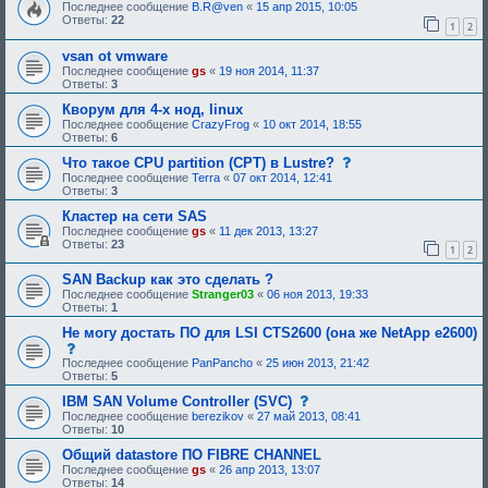
о
Последнее сообщение
B.R@ven
«
15 апр 2015, 10:05
и
о
Ответы:
22
я
1
2
б
:
щ
vsan ot vmware
е
н
Последнее сообщение
gs
«
19 ноя 2014, 11:37
и
Ответы:
3
е
,
Кворум для 4-х нод, linux
т
Последнее сообщение
CrazyFrog
«
10 окт 2014, 18:55
р
Ответы:
6
е
б
с
Что такое CPU partition (CPT) в Lustre?
у
о
Последнее сообщение
Terra
«
07 окт 2014, 12:41
ю
о
Ответы:
3
щ
б
е
щ
Кластер на сети SAS
е
е
Последнее сообщение
gs
«
11 дек 2013, 13:27
о
н
Ответы:
23
1
2
д
и
о
е
б
,
SAN Backup как это сделать ?
р
т
Последнее сообщение
Stranger03
«
06 ноя 2013, 19:33
е
р
Ответы:
1
н
е
и
б
Не могу достать ПО для LSI CTS2600 (она же NetApp e2600)
я
у
с
:
ю
о
Последнее сообщение
PanPancho
«
25 июн 2013, 21:42
щ
о
Ответы:
5
е
б
е
щ
с
IBM SAN Volume Controller (SVC)
о
е
о
Последнее сообщение
berezikov
«
27 май 2013, 08:41
д
н
о
Ответы:
10
о
и
б
б
е
щ
Общий datastore ПО FIBRE CHANNEL
р
,
е
Последнее сообщение
gs
«
26 апр 2013, 13:07
е
т
н
Ответы:
14
н