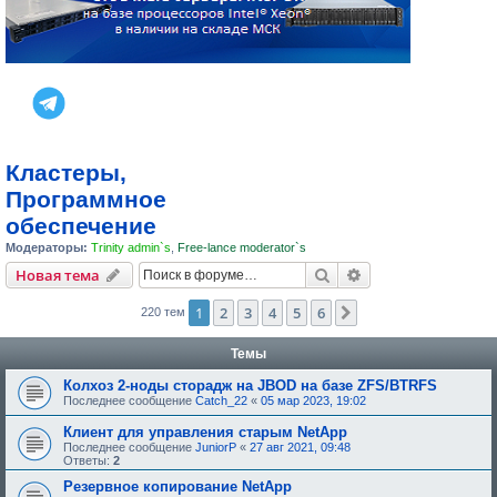
Кластеры,
Программное
обеспечение
Модераторы:
Trinity admin`s
,
Free-lance moderator`s
Поиск
Расширенный пои
Новая тема
1
2
3
4
5
6
След.
220 тем
Темы
Колхоз 2-ноды сторадж на JBOD на базе ZFS/BTRFS
Последнее сообщение
Catch_22
«
05 мар 2023, 19:02
Клиент для управления старым NetApp
Последнее сообщение
JuniorP
«
27 авг 2021, 09:48
Ответы:
2
Резервное копирование NetApp