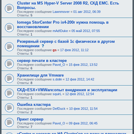
е
я
Cluster на MS Hyper-V Server 2008 R2, СХД EMC. Есть
б
:
Вопросы.
у
Последнее сообщение
Lawnmover
«
01 авг 2012, 06:39
ю
Ответы:
5
щ
е
Iomega StorCenter Pro ix4-200r нужна помощь в
е
восстановлении
о
д
Последнее сообщение
mAd!Duke
«
05 май 2012, 07:55
о
Ответы:
1
б
Резервный сервер с базой 1с физически в другом
р
е
с
помещении
н
о
Последнее сообщение
gs
«
17 фев 2012, 11:12
и
о
Ответы:
5
я
б
:
щ
сервер печати в кластере
е
Последнее сообщение
Pavel_O
«
15 фев 2012, 13:52
н
Ответы:
6
и
е
Хранилище для Vmware
,
Последнее сообщение
s.dolin
«
12 фев 2012, 14:42
т
Ответы:
8
р
е
СХД+ESX+VMWare:опыт внедрения и эксплуатации
б
Последнее сообщение
squirL
«
12 фев 2012, 12:54
у
Ответы:
1
ю
щ
Ошибка кластера
е
Последнее сообщение
DefDuck
«
10 фев 2012, 11:54
е
Ответы:
2
о
д
Принт сервер
о
Последнее сообщение
Pavel_O
«
09 фев 2012, 06:45
б
Ответы:
7
р
е
vCenter и несколько HA Cluster'ов на разных площадках