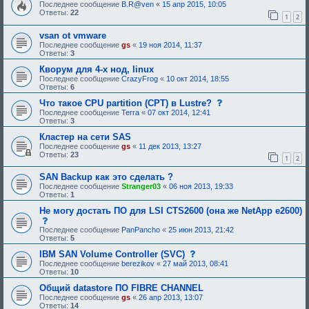
о
Последнее сообщение
B.R@ven
«
15 апр 2015, 10:05
и
о
Ответы:
22
я
1
2
б
:
щ
vsan ot vmware
е
н
Последнее сообщение
gs
«
19 ноя 2014, 11:37
и
Ответы:
3
е
,
Кворум для 4-х нод, linux
т
Последнее сообщение
CrazyFrog
«
10 окт 2014, 18:55
р
Ответы:
6
е
б
с
Что такое CPU partition (CPT) в Lustre?
у
о
Последнее сообщение
Terra
«
07 окт 2014, 12:41
ю
о
Ответы:
3
щ
б
е
щ
Кластер на сети SAS
е
е
Последнее сообщение
gs
«
11 дек 2013, 13:27
о
н
Ответы:
23
1
2
д
и
о
е
б
,
SAN Backup как это сделать ?
р
т
Последнее сообщение
Stranger03
«
06 ноя 2013, 19:33
е
р
Ответы:
1
н
е
и
б
Не могу достать ПО для LSI CTS2600 (она же NetApp e2600)
я
у
с
:
ю
о
Последнее сообщение
PanPancho
«
25 июн 2013, 21:42
щ
о
Ответы:
5
е
б
е
щ
с
IBM SAN Volume Controller (SVC)
о
е
о
Последнее сообщение
berezikov
«
27 май 2013, 08:41
д
н
о
Ответы:
10
о
и
б
б
е
щ
Общий datastore ПО FIBRE CHANNEL
р
,
е
Последнее сообщение
gs
«
26 апр 2013, 13:07
е
т
н
Ответы:
14
н