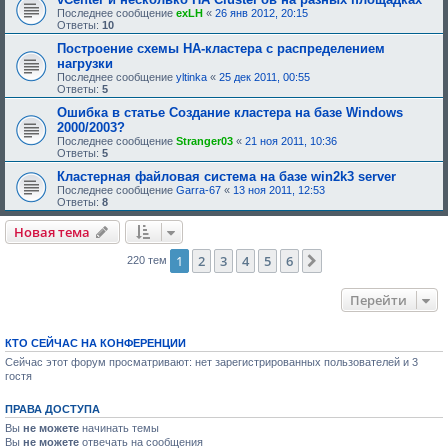
н
Последнее сообщение
exLH
«
26 янв 2012, 20:15
и
Ответы:
10
я
:
Построение схемы HA-кластера с распределением
нагрузки
Последнее сообщение
yltinka
«
25 дек 2011, 00:55
Ответы:
5
Ошибка в статье Создание кластера на базе Windows
2000/2003?
Последнее сообщение
Stranger03
«
21 ноя 2011, 10:36
Ответы:
5
Кластерная файловая система на базе win2k3 server
Последнее сообщение
Garra-67
«
13 ноя 2011, 12:53
Ответы:
8
Новая тема
1
2
3
4
5
6
След.
220 тем
Перейти
КТО СЕЙЧАС НА КОНФЕРЕНЦИИ
Сейчас этот форум просматривают: нет зарегистрированных пользователей и 3
гостя
ПРАВА ДОСТУПА
Вы
не можете
начинать темы
Вы
не можете
отвечать на сообщения