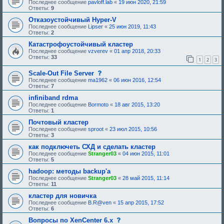
Последнее сообщение
pavloff.lab
«
19 июн 2020, 21:59
Ответы:
9
Отказоустойчивый Hyper-V
Последнее сообщение
Lipser
«
25 июн 2019, 11:43
Ответы:
2
Катастрофоустойчивый кластер
Последнее сообщение
vzverev
«
01 апр 2018, 20:33
Ответы:
33
1
2
3
с
Scale-Out File Server
о
Последнее сообщение
ma1962
«
06 июн 2016, 12:54
о
Ответы:
7
б
щ
infiniband rdma
е
Последнее сообщение
Bormoto
«
18 авг 2015, 13:20
н
Ответы:
1
и
е
Почтовый кластер
,
Последнее сообщение
sproot
«
23 июл 2015, 10:56
т
Ответы:
3
р
е
как подключеть СХД и сделать кластер
б
Последнее сообщение
Stranger03
«
04 июн 2015, 11:01
у
Ответы:
5
ю
щ
hadoop: методы backup'a
е
Последнее сообщение
Stranger03
«
28 май 2015, 11:14
е
Ответы:
11
о
д
кластер для новичка
о
Последнее сообщение
B.R@ven
«
15 апр 2015, 17:52
б
Ответы:
6
р
е
с
Вопросы по XenCenter 6.x
н