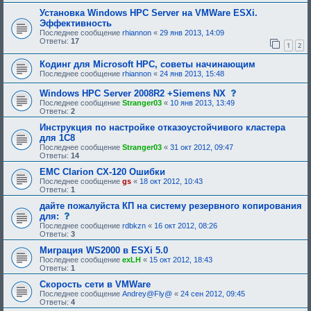
р
и
и
е
е
Установка Windows HPC Server на VMWare ESXi.
я
б
,
Эффективность
:
у
т
Последнее сообщение
rhiannon
«
29 янв 2013, 14:09
ю
р
Ответы:
17
щ
е
1
2
е
б
е
у
Кодинг для Microsoft HPC, советы начинающим
о
ю
Последнее сообщение
rhiannon
«
24 янв 2013, 15:48
д
щ
о
е
с
Windows HPC Server 2008R2 +Siemens NX
б
е
о
р
о
Последнее сообщение
Stranger03
«
10 янв 2013, 13:49
о
е
д
Ответы:
2
б
н
о
щ
Инструкция по настройке отказоустойчивого кластера
и
б
е
я
р
для 1С8
н
:
е
Последнее сообщение
Stranger03
«
31 окт 2012, 09:47
и
н
Ответы:
14
е
и
,
я
EMC Clarion CX-120 Ошибки
т
:
Последнее сообщение
gs
«
18 окт 2012, 10:43
р
Ответы:
1
е
б
дайте пожалуйста КП на систему резервного копирования
у
с
для:
ю
о
щ
Последнее сообщение
rdbkzn
«
16 окт 2012, 08:26
о
е
Ответы:
3
б
е
щ
Миграция WS2000 в ESXi 5.0
о
е
д
Последнее сообщение
exLH
«
15 окт 2012, 18:43
н
о
Ответы:
1
и
б
е
Скорость сети в VMWare
р
,
е
Последнее сообщение
Andrey@Fly@
«
24 сен 2012, 09:45
т
н
Ответы:
4
р
и