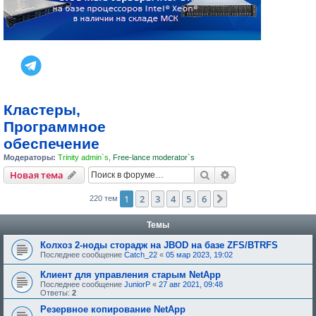
Кластеры,
Программное
обеспечение
Модераторы:
Trinity admin`s
,
Free-lance moderator`s
Поиск
Расширенный пои
Новая тема
1
2
3
4
5
6
След.
220 тем
Темы
Колхоз 2-ноды сторадж на JBOD на базе ZFS/BTRFS
Последнее сообщение
Catch_22
«
05 мар 2023, 19:02
Клиент для управления старым NetApp
Последнее сообщение
JuniorP
«
27 авг 2021, 09:48
Ответы:
2
Резервное копирование NetApp