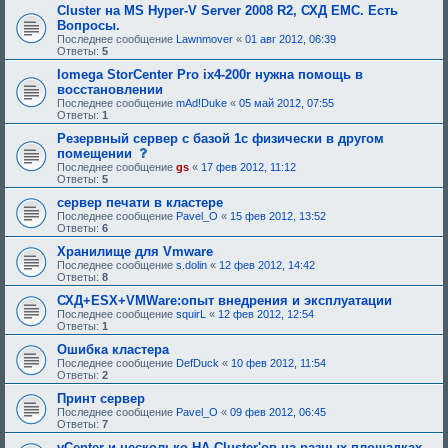
е
я
Cluster на MS Hyper-V Server 2008 R2, СХД EMC. Есть
б
:
Вопросы.
у
Последнее сообщение
Lawnmover
«
01 авг 2012, 06:39
ю
Ответы:
5
щ
е
Iomega StorCenter Pro ix4-200r нужна помощь в
е
восстановлении
о
д
Последнее сообщение
mAd!Duke
«
05 май 2012, 07:55
о
Ответы:
1
б
Резервный сервер с базой 1с физически в другом
р
е
с
помещении
н
о
Последнее сообщение
gs
«
17 фев 2012, 11:12
и
о
Ответы:
5
я
б
:
щ
сервер печати в кластере
е
Последнее сообщение
Pavel_O
«
15 фев 2012, 13:52
н
Ответы:
6
и
е
Хранилище для Vmware
,
Последнее сообщение
s.dolin
«
12 фев 2012, 14:42
т
Ответы:
8
р
е
СХД+ESX+VMWare:опыт внедрения и эксплуатации
б
Последнее сообщение
squirL
«
12 фев 2012, 12:54
у
Ответы:
1
ю
щ
Ошибка кластера
е
Последнее сообщение
DefDuck
«
10 фев 2012, 11:54
е
Ответы:
2
о
д
Принт сервер
о
Последнее сообщение
Pavel_O
«
09 фев 2012, 06:45
б
Ответы:
7
р
е
vCenter и несколько HA Cluster'ов на разных площадках