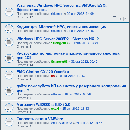
р
и
и
е
е
Установка Windows HPC Server на VMWare ESXi.
я
б
,
Эффективность
:
у
т
Последнее сообщение
rhiannon
«
29 янв 2013, 14:09
ю
р
Ответы:
17
щ
е
1
2
е
б
е
у
Кодинг для Microsoft HPC, советы начинающим
о
ю
Последнее сообщение
rhiannon
«
24 янв 2013, 15:48
д
щ
о
е
с
Windows HPC Server 2008R2 +Siemens NX
б
е
о
р
о
Последнее сообщение
Stranger03
«
10 янв 2013, 13:49
о
е
д
Ответы:
2
б
н
о
щ
Инструкция по настройке отказоустойчивого кластера
и
б
е
я
р
для 1С8
н
:
е
Последнее сообщение
Stranger03
«
31 окт 2012, 09:47
и
н
Ответы:
14
е
и
,
я
EMC Clarion CX-120 Ошибки
т
:
Последнее сообщение
gs
«
18 окт 2012, 10:43
р
Ответы:
1
е
б
дайте пожалуйста КП на систему резервного копирования
у
с
для:
ю
о
щ
Последнее сообщение
rdbkzn
«
16 окт 2012, 08:26
о
е
Ответы:
3
б
е
щ
Миграция WS2000 в ESXi 5.0
о
е
д
Последнее сообщение
exLH
«
15 окт 2012, 18:43
н
о
Ответы:
1
и
б
е
Скорость сети в VMWare
р
,
е
Последнее сообщение
Andrey@Fly@
«
24 сен 2012, 09:45
т
н
Ответы:
4
р
и