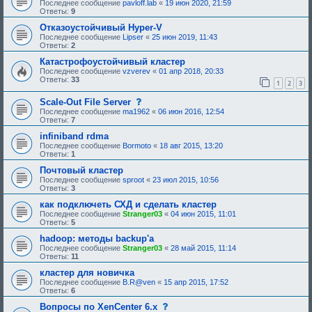
Последнее сообщение
pavloff.lab
«
19 июн 2020, 21:59
Ответы:
9
Отказоустойчивый Hyper-V
Последнее сообщение
Lipser
«
25 июн 2019, 11:43
Ответы:
2
Катастрофоустойчивый кластер
Последнее сообщение
vzverev
«
01 апр 2018, 20:33
Ответы:
33
1
2
3
с
Scale-Out File Server
о
Последнее сообщение
ma1962
«
06 июн 2016, 12:54
о
Ответы:
7
б
щ
infiniband rdma
е
Последнее сообщение
Bormoto
«
18 авг 2015, 13:20
н
Ответы:
1
и
е
Почтовый кластер
,
Последнее сообщение
sproot
«
23 июл 2015, 10:56
т
Ответы:
3
р
е
как подключеть СХД и сделать кластер
б
Последнее сообщение
Stranger03
«
04 июн 2015, 11:01
у
Ответы:
5
ю
щ
hadoop: методы backup'a
е
Последнее сообщение
Stranger03
«
28 май 2015, 11:14
е
Ответы:
11
о
д
кластер для новичка
о
Последнее сообщение
B.R@ven
«
15 апр 2015, 17:52
б
Ответы:
6
р
е
с
Вопросы по XenCenter 6.x
н