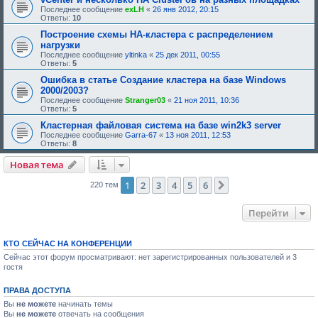
н
Последнее сообщение
exLH
«
26 янв 2012, 20:15
и
Ответы:
10
я
:
Построение схемы HA-кластера с распределением
нагрузки
Последнее сообщение
yltinka
«
25 дек 2011, 00:55
Ответы:
5
Ошибка в статье Создание кластера на базе Windows
2000/2003?
Последнее сообщение
Stranger03
«
21 ноя 2011, 10:36
Ответы:
5
Кластерная файловая система на базе win2k3 server
Последнее сообщение
Garra-67
«
13 ноя 2011, 12:53
Ответы:
8
Новая тема
1
2
3
4
5
6
След.
220 тем
Перейти
КТО СЕЙЧАС НА КОНФЕРЕНЦИИ
Сейчас этот форум просматривают: нет зарегистрированных пользователей и 3
гостя
ПРАВА ДОСТУПА
Вы
не можете
начинать темы
Вы
не можете
отвечать на сообщения