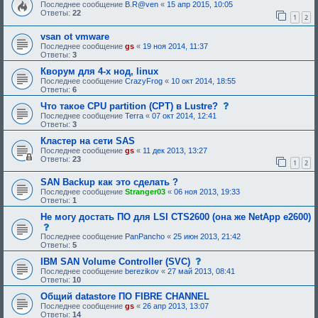
о
Последнее сообщение
B.R@ven
«
15 апр 2015, 10:05
и
о
Ответы:
22
я
1
2
б
:
щ
vsan ot vmware
е
н
Последнее сообщение
gs
«
19 ноя 2014, 11:37
и
Ответы:
3
е
,
Кворум для 4-х нод, linux
т
Последнее сообщение
CrazyFrog
«
10 окт 2014, 18:55
р
Ответы:
6
е
б
с
Что такое CPU partition (CPT) в Lustre?
у
о
Последнее сообщение
Terra
«
07 окт 2014, 12:41
ю
о
Ответы:
3
щ
б
е
щ
Кластер на сети SAS
е
е
Последнее сообщение
gs
«
11 дек 2013, 13:27
о
н
Ответы:
23
1
2
д
и
о
е
б
,
SAN Backup как это сделать ?
р
т
Последнее сообщение
Stranger03
«
06 ноя 2013, 19:33
е
р
Ответы:
1
н
е
и
б
Не могу достать ПО для LSI CTS2600 (она же NetApp e2600)
я
у
с
:
ю
о
Последнее сообщение
PanPancho
«
25 июн 2013, 21:42
щ
о
Ответы:
5
е
б
е
щ
с
IBM SAN Volume Controller (SVC)
о
е
о
Последнее сообщение
berezikov
«
27 май 2013, 08:41
д
н
о
Ответы:
10
о
и
б
б
е
щ
Общий datastore ПО FIBRE CHANNEL
р
,
е
Последнее сообщение
gs
«
26 апр 2013, 13:07
е
т
н
Ответы:
14
н