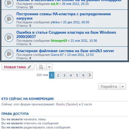
н
Последнее сообщение
exLH
«
26 янв 2012, 20:15
и
Ответы:
10
я
:
Построение схемы HA-кластера с распределением
нагрузки
Последнее сообщение
yltinka
«
25 дек 2011, 00:55
Ответы:
5
Ошибка в статье Создание кластера на базе Windows
2000/2003?
Последнее сообщение
Stranger03
«
21 ноя 2011, 10:36
Ответы:
5
Кластерная файловая система на базе win2k3 server
Последнее сообщение
Garra-67
«
13 ноя 2011, 12:53
Ответы:
8
Новая тема
1
2
3
4
5
6
След.
220 тем
Перейти
КТО СЕЙЧАС НА КОНФЕРЕНЦИИ
Сейчас этот форум просматривают:
Baidu [Spider]
и 2 гостя
ПРАВА ДОСТУПА
Вы
не можете
начинать темы
Вы
не можете
отвечать на сообщения
Вы
не можете
редактировать свои сообщения