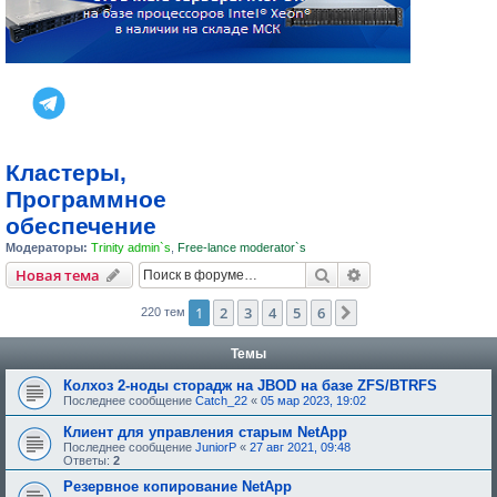
Кластеры,
Программное
обеспечение
Модераторы:
Trinity admin`s
,
Free-lance moderator`s
Поиск
Расширенный пои
Новая тема
1
2
3
4
5
6
След.
220 тем
Темы
Колхоз 2-ноды сторадж на JBOD на базе ZFS/BTRFS
Последнее сообщение
Catch_22
«
05 мар 2023, 19:02
Клиент для управления старым NetApp
Последнее сообщение
JuniorP
«
27 авг 2021, 09:48
Ответы:
2
Резервное копирование NetApp