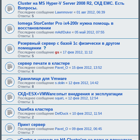
е
я
Cluster на MS Hyper-V Server 2008 R2, СХД EMC. Есть
б
:
Вопросы.
у
Последнее сообщение
Lawnmover
«
01 авг 2012, 06:39
ю
Ответы:
5
щ
е
Iomega StorCenter Pro ix4-200r нужна помощь в
е
восстановлении
о
д
Последнее сообщение
mAd!Duke
«
05 май 2012, 07:55
о
Ответы:
1
б
Резервный сервер с базой 1с физически в другом
р
е
с
помещении
н
о
Последнее сообщение
gs
«
17 фев 2012, 11:12
и
о
Ответы:
5
я
б
:
щ
сервер печати в кластере
е
Последнее сообщение
Pavel_O
«
15 фев 2012, 13:52
н
Ответы:
6
и
е
Хранилище для Vmware
,
Последнее сообщение
s.dolin
«
12 фев 2012, 14:42
т
Ответы:
8
р
е
СХД+ESX+VMWare:опыт внедрения и эксплуатации
б
Последнее сообщение
squirL
«
12 фев 2012, 12:54
у
Ответы:
1
ю
щ
Ошибка кластера
е
Последнее сообщение
DefDuck
«
10 фев 2012, 11:54
е
Ответы:
2
о
д
Принт сервер
о
Последнее сообщение
Pavel_O
«
09 фев 2012, 06:45
б
Ответы:
7
р
е
vCenter и несколько HA Cluster'ов на разных площадках