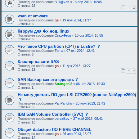
о
Последнее сообщение
B.R@ven
«
15 апр 2015, 10:05
и
о
Ответы:
22
я
1
2
б
:
щ
vsan ot vmware
е
н
Последнее сообщение
gs
«
19 ноя 2014, 11:37
и
Ответы:
3
е
,
Кворум для 4-х нод, linux
т
Последнее сообщение
CrazyFrog
«
10 окт 2014, 18:55
р
Ответы:
6
е
б
с
Что такое CPU partition (CPT) в Lustre?
у
о
Последнее сообщение
Terra
«
07 окт 2014, 12:41
ю
о
Ответы:
3
щ
б
е
щ
Кластер на сети SAS
е
е
Последнее сообщение
gs
«
11 дек 2013, 13:27
о
н
Ответы:
23
1
2
д
и
о
е
б
,
SAN Backup как это сделать ?
р
т
Последнее сообщение
Stranger03
«
06 ноя 2013, 19:33
е
р
Ответы:
1
н
е
и
б
Не могу достать ПО для LSI CTS2600 (она же NetApp e2600)
я
у
с
:
ю
о
Последнее сообщение
PanPancho
«
25 июн 2013, 21:42
щ
о
Ответы:
5
е
б
е
щ
с
IBM SAN Volume Controller (SVC)
о
е
о
Последнее сообщение
berezikov
«
27 май 2013, 08:41
д
н
о
Ответы:
10
о
и
б
б
е
щ
Общий datastore ПО FIBRE CHANNEL
р
,
е
Последнее сообщение
gs
«
26 апр 2013, 13:07
е
т
н
Ответы:
14
н