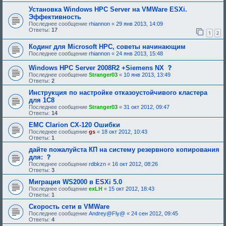
р
и
и
е
е
Установка Windows HPC Server на VMWare ESXi.
я
б
,
Эффективность
:
у
т
Последнее сообщение
rhiannon
«
29 янв 2013, 14:09
ю
р
Ответы:
17
щ
е
1
2
е
б
е
у
Кодинг для Microsoft HPC, советы начинающим
о
ю
Последнее сообщение
rhiannon
«
24 янв 2013, 15:48
д
щ
о
е
с
Windows HPC Server 2008R2 +Siemens NX
б
е
о
р
о
Последнее сообщение
Stranger03
«
10 янв 2013, 13:49
о
е
д
Ответы:
2
б
н
о
щ
Инструкция по настройке отказоустойчивого кластера
и
б
е
я
р
для 1С8
н
:
е
Последнее сообщение
Stranger03
«
31 окт 2012, 09:47
и
н
Ответы:
14
е
и
,
я
EMC Clarion CX-120 Ошибки
т
:
Последнее сообщение
gs
«
18 окт 2012, 10:43
р
Ответы:
1
е
б
дайте пожалуйста КП на систему резервного копирования
у
с
для:
ю
о
щ
Последнее сообщение
rdbkzn
«
16 окт 2012, 08:26
о
е
Ответы:
3
б
е
щ
Миграция WS2000 в ESXi 5.0
о
е
д
Последнее сообщение
exLH
«
15 окт 2012, 18:43
н
о
Ответы:
1
и
б
е
Скорость сети в VMWare
р
,
е
Последнее сообщение
Andrey@Fly@
«
24 сен 2012, 09:45
т
н
Ответы:
4
р
и