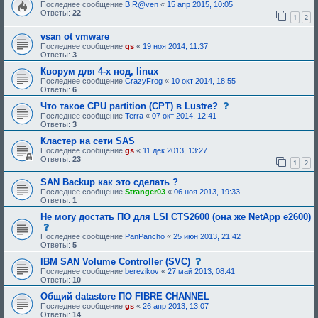
о
Последнее сообщение
B.R@ven
«
15 апр 2015, 10:05
и
о
Ответы:
22
я
1
2
б
:
щ
vsan ot vmware
е
н
Последнее сообщение
gs
«
19 ноя 2014, 11:37
и
Ответы:
3
е
,
Кворум для 4-х нод, linux
т
Последнее сообщение
CrazyFrog
«
10 окт 2014, 18:55
р
Ответы:
6
е
б
с
Что такое CPU partition (CPT) в Lustre?
у
о
Последнее сообщение
Terra
«
07 окт 2014, 12:41
ю
о
Ответы:
3
щ
б
е
щ
Кластер на сети SAS
е
е
Последнее сообщение
gs
«
11 дек 2013, 13:27
о
н
Ответы:
23
1
2
д
и
о
е
б
,
SAN Backup как это сделать ?
р
т
Последнее сообщение
Stranger03
«
06 ноя 2013, 19:33
е
р
Ответы:
1
н
е
и
б
Не могу достать ПО для LSI CTS2600 (она же NetApp e2600)
я
у
с
:
ю
о
Последнее сообщение
PanPancho
«
25 июн 2013, 21:42
щ
о
Ответы:
5
е
б
е
щ
с
IBM SAN Volume Controller (SVC)
о
е
о
Последнее сообщение
berezikov
«
27 май 2013, 08:41
д
н
о
Ответы:
10
о
и
б
б
е
щ
Общий datastore ПО FIBRE CHANNEL
р
,
е
Последнее сообщение
gs
«
26 апр 2013, 13:07
е
т
н
Ответы:
14
н