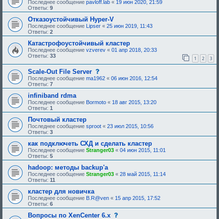
Последнее сообщение
pavloff.lab
«
19 июн 2020, 21:59
Ответы:
9
Отказоустойчивый Hyper-V
Последнее сообщение
Lipser
«
25 июн 2019, 11:43
Ответы:
2
Катастрофоустойчивый кластер
Последнее сообщение
vzverev
«
01 апр 2018, 20:33
Ответы:
33
1
2
3
с
Scale-Out File Server
о
Последнее сообщение
ma1962
«
06 июн 2016, 12:54
о
Ответы:
7
б
щ
infiniband rdma
е
Последнее сообщение
Bormoto
«
18 авг 2015, 13:20
н
Ответы:
1
и
е
Почтовый кластер
,
Последнее сообщение
sproot
«
23 июл 2015, 10:56
т
Ответы:
3
р
е
как подключеть СХД и сделать кластер
б
Последнее сообщение
Stranger03
«
04 июн 2015, 11:01
у
Ответы:
5
ю
щ
hadoop: методы backup'a
е
Последнее сообщение
Stranger03
«
28 май 2015, 11:14
е
Ответы:
11
о
д
кластер для новичка
о
Последнее сообщение
B.R@ven
«
15 апр 2015, 17:52
б
Ответы:
6
р
е
с
Вопросы по XenCenter 6.x
н