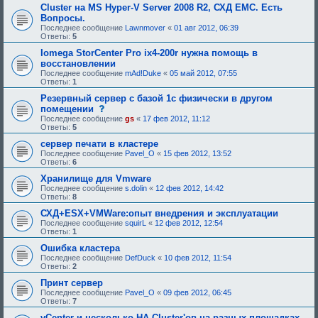
е
я
Cluster на MS Hyper-V Server 2008 R2, СХД EMC. Есть
б
:
Вопросы.
у
Последнее сообщение
Lawnmover
«
01 авг 2012, 06:39
ю
Ответы:
5
щ
е
Iomega StorCenter Pro ix4-200r нужна помощь в
е
восстановлении
о
д
Последнее сообщение
mAd!Duke
«
05 май 2012, 07:55
о
Ответы:
1
б
Резервный сервер с базой 1с физически в другом
р
е
с
помещении
н
о
Последнее сообщение
gs
«
17 фев 2012, 11:12
и
о
Ответы:
5
я
б
:
щ
сервер печати в кластере
е
Последнее сообщение
Pavel_O
«
15 фев 2012, 13:52
н
Ответы:
6
и
е
Хранилище для Vmware
,
Последнее сообщение
s.dolin
«
12 фев 2012, 14:42
т
Ответы:
8
р
е
СХД+ESX+VMWare:опыт внедрения и эксплуатации
б
Последнее сообщение
squirL
«
12 фев 2012, 12:54
у
Ответы:
1
ю
щ
Ошибка кластера
е
Последнее сообщение
DefDuck
«
10 фев 2012, 11:54
е
Ответы:
2
о
д
Принт сервер
о
Последнее сообщение
Pavel_O
«
09 фев 2012, 06:45
б
Ответы:
7
р
е
vCenter и несколько HA Cluster'ов на разных площадках