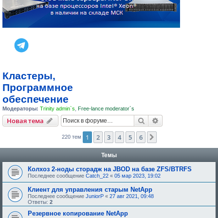
Кластеры,
Программное
обеспечение
Модераторы:
Trinity admin`s
,
Free-lance moderator`s
Поиск
Расширенный пои
Новая тема
1
2
3
4
5
6
След.
220 тем
Темы
Колхоз 2-ноды сторадж на JBOD на базе ZFS/BTRFS
Последнее сообщение
Catch_22
«
05 мар 2023, 19:02
Клиент для управления старым NetApp
Последнее сообщение
JuniorP
«
27 авг 2021, 09:48
Ответы:
2
Резервное копирование NetApp