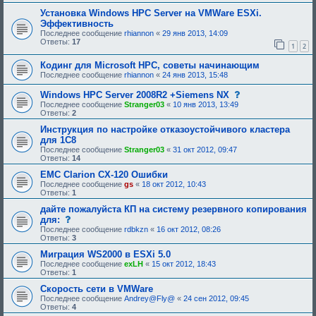
р
и
и
е
е
Установка Windows HPC Server на VMWare ESXi.
я
б
,
Эффективность
:
у
т
Последнее сообщение
rhiannon
«
29 янв 2013, 14:09
ю
р
Ответы:
17
щ
е
1
2
е
б
е
у
Кодинг для Microsoft HPC, советы начинающим
о
ю
Последнее сообщение
rhiannon
«
24 янв 2013, 15:48
д
щ
о
е
с
Windows HPC Server 2008R2 +Siemens NX
б
е
о
р
о
Последнее сообщение
Stranger03
«
10 янв 2013, 13:49
о
е
д
Ответы:
2
б
н
о
щ
Инструкция по настройке отказоустойчивого кластера
и
б
е
я
р
для 1С8
н
:
е
Последнее сообщение
Stranger03
«
31 окт 2012, 09:47
и
н
Ответы:
14
е
и
,
я
EMC Clarion CX-120 Ошибки
т
:
Последнее сообщение
gs
«
18 окт 2012, 10:43
р
Ответы:
1
е
б
дайте пожалуйста КП на систему резервного копирования
у
с
для:
ю
о
щ
Последнее сообщение
rdbkzn
«
16 окт 2012, 08:26
о
е
Ответы:
3
б
е
щ
Миграция WS2000 в ESXi 5.0
о
е
д
Последнее сообщение
exLH
«
15 окт 2012, 18:43
н
о
Ответы:
1
и
б
е
Скорость сети в VMWare
р
,
е
Последнее сообщение
Andrey@Fly@
«
24 сен 2012, 09:45
т
н
Ответы:
4
р
и