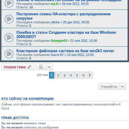
н
Последнее сообщение
exLH
«
26 янв 2012, 20:15
и
Ответы:
10
я
:
Построение схемы HA-кластера с распределением
нагрузки
Последнее сообщение
yltinka
«
25 дек 2011, 00:55
Ответы:
5
Ошибка в статье Создание кластера на базе Windows
2000/2003?
Последнее сообщение
Stranger03
«
21 ноя 2011, 10:36
Ответы:
5
Кластерная файловая система на базе win2k3 server
Последнее сообщение
Garra-67
«
13 ноя 2011, 12:53
Ответы:
8
Новая тема
1
2
3
4
5
6
След.
220 тем
Перейти
КТО СЕЙЧАС НА КОНФЕРЕНЦИИ
Сейчас этот форум просматривают: нет зарегистрированных пользователей и 4
гостя
ПРАВА ДОСТУПА
Вы
не можете
начинать темы
Вы
не можете
отвечать на сообщения