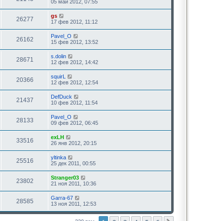
05 май 2012, 07:55
gs
26277
17 фев 2012, 11:12
Pavel_O
26162
15 фев 2012, 13:52
s.dolin
28671
12 фев 2012, 14:42
squirL
20366
12 фев 2012, 12:54
DefDuck
21437
10 фев 2012, 11:54
Pavel_O
28133
09 фев 2012, 06:45
exLH
33516
26 янв 2012, 20:15
yltinka
25516
25 дек 2011, 00:55
Stranger03
23802
21 ноя 2011, 10:36
Garra-67
28585
13 ноя 2011, 12:53