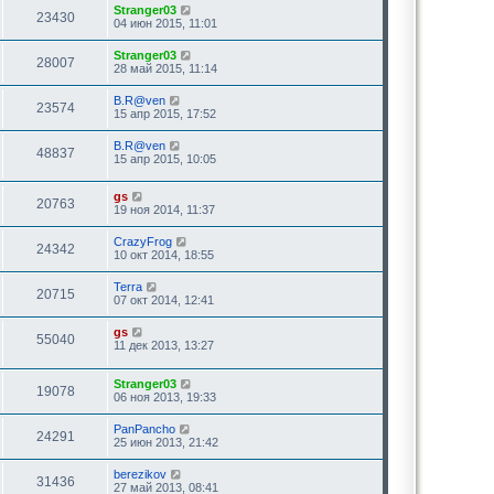
Stranger03
23430
04 июн 2015, 11:01
Stranger03
28007
28 май 2015, 11:14
B.R@ven
23574
15 апр 2015, 17:52
B.R@ven
48837
15 апр 2015, 10:05
gs
20763
19 ноя 2014, 11:37
CrazyFrog
24342
10 окт 2014, 18:55
Terra
20715
07 окт 2014, 12:41
gs
55040
11 дек 2013, 13:27
Stranger03
19078
06 ноя 2013, 19:33
PanPancho
24291
25 июн 2013, 21:42
berezikov
31436
27 май 2013, 08:41