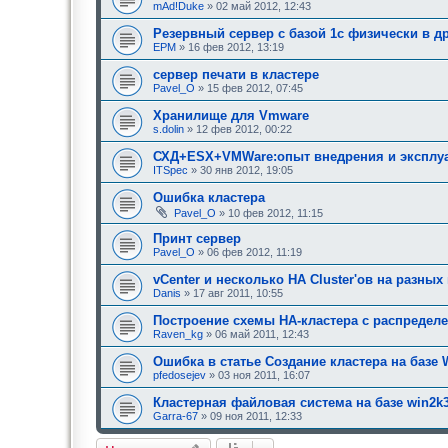
н
mAd!Duke
» 02 май 2012, 12:43
и
я
Резервный сервер с базой 1с физически в 
:
EPM
» 16 фев 2012, 13:19
сервер печати в кластере
Pavel_O
» 15 фев 2012, 07:45
Хранилище для Vmware
s.dolin
» 12 фев 2012, 00:22
СХД+ESX+VMWare:опыт внедрения и эксплу
ITSpec
» 30 янв 2012, 19:05
Ошибка кластера
Pavel_O
» 10 фев 2012, 11:15
Принт сервер
Pavel_O
» 06 фев 2012, 11:19
vCenter и несколько HA Cluster'ов на разны
Danis
» 17 авг 2011, 10:55
Построение схемы HA-кластера с распределе
Raven_kg
» 06 май 2011, 12:43
Ошибка в статье Создание кластера на базе 
pfedosejev
» 03 ноя 2011, 16:07
Кластерная файловая система на базе win2k3
Garra-67
» 09 ноя 2011, 12:33