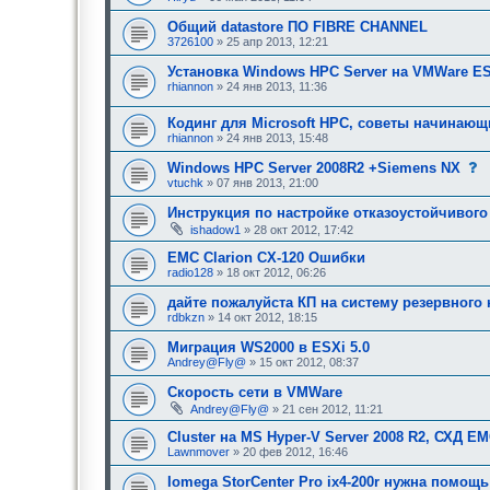
щ
о
я
е
б
:
Общий datastore ПО FIBRE CHANNEL
е
щ
3726100
» 25 апр 2013, 12:21
о
е
д
н
о
Установка Windows HPC Server на VMWare E
и
б
е
rhiannon
» 24 янв 2013, 11:36
р
,
е
т
Кодинг для Microsoft HPC, советы начинаю
н
р
и
е
rhiannon
» 24 янв 2013, 15:48
я
б
:
у
с
Windows HPC Server 2008R2 +Siemens NX
ю
о
vtuchk
» 07 янв 2013, 21:00
щ
о
е
б
Инструкция по настройке отказоустойчивого
е
о
ishadow1
» 28 окт 2012, 17:42
е
д
н
о
EMC Clarion CX-120 Ошибки
и
б
е
radio128
» 18 окт 2012, 06:26
р
,
е
т
дайте пожалуйста КП на систему резервного
н
р
rdbkzn
» 14 окт 2012, 18:15
и
е
я
б
Миграция WS2000 в ESXi 5.0
:
у
Andrey@Fly@
» 15 окт 2012, 08:37
е
Скорость сети в VMWare
е
Andrey@Fly@
» 21 сен 2012, 11:21
о
д
Cluster на MS Hyper-V Server 2008 R2, СХД E
о
Lawnmover
» 20 фев 2012, 16:46
б
р
Iomega StorCenter Pro ix4-200r нужна помощ
е