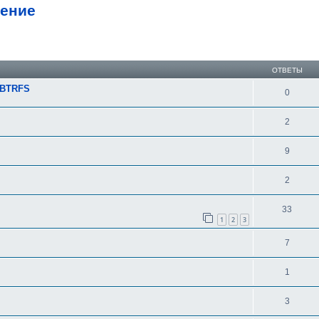
чение
ширенный поиск
ОТВЕТЫ
/BTRFS
0
2
9
2
33
1
2
3
7
1
3