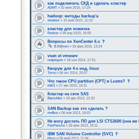
т
как подключеть СХД и сделать кластер
р
ADMT
» 02 июн 2015, 17:29
е
б
hadoop: методы backup'a
у
skeletor
» 15 май 2015, 11:10
ю
щ
е
кластер для новичка
е
Redver
» 09 апр 2015, 16:05
о
д
с
Вопросы по XenCenter 6.x
о
о
B.R@ven
» 16 фев 2015, 13:24
б
о
р
б
е
vsan ot vmware
щ
н
е
redpingvin
» 18 ноя 2014, 17:51
и
н
я
и
Кворум для 4-х нод, linux
:
е
Terra
» 06 окт 2014, 20:07
,
т
с
Что такое CPU partition (CPT) в Lustre?
р
о
е
init01
» 27 авг 2013, 16:11
о
б
б
у
Кластер на сети SAS
щ
ю
BlackAlex
» 10 дек 2013, 12:33
е
щ
н
е
и
е
SAN Backup как это сделать ?
е
о
mellisa
» 06 ноя 2013, 19:03
,
д
т
о
Не могу достать ПО для LSI CTS2600 (она же 
р
б
е
PanPancho
» 25 июн 2013, 19:11
р
б
е
у
с
IBM SAN Volume Controller (SVC)
н
ю
о
и
Hiryu
» 06 май 2013, 11:04