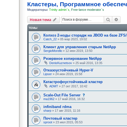
Кластеры, Программное обеспе
Модераторы:
Trinity admin`s
,
Free-lance moderator`s
Поиск
Рас
Новая тема
ТЕМЫ
Колхоз 2-ноды сторадж на JBOD на базе ZFS
Catch_22
» 05 мар 2023, 19:02
Клиент для управления старым NetApp
SergioMorello
» 12 июн 2019, 13:50
Резервное копирование NetApp
DenisKuznetsov
» 25 май 2016, 13:35
Отказоустойчивый Hyper-V
Lipser
» 24 июн 2019, 15:58
Катастрофоустойчивый кластер
ADMT
» 27 окт 2017, 10:42
с
Scale-Out File Server
о
ma1962
» 17 май 2016, 16:32
о
б
infiniband rdma
щ
sharp
» 17 авг 2015, 11:16
е
н
Почтовый кластер
и
е
sproot
» 23 июл 2015, 05:53
,