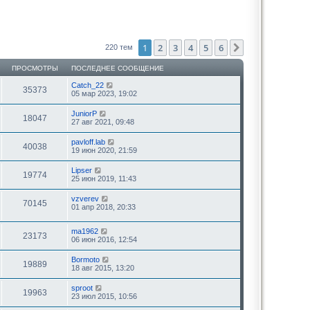
1
2
3
4
5
6
След.
220 тем
ПРОСМОТРЫ
ПОСЛЕДНЕЕ СООБЩЕНИЕ
Catch_22
35373
05 мар 2023, 19:02
JuniorP
18047
27 авг 2021, 09:48
pavloff.lab
40038
19 июн 2020, 21:59
Lipser
19774
25 июн 2019, 11:43
vzverev
70145
01 апр 2018, 20:33
ma1962
23173
06 июн 2016, 12:54
Bormoto
19889
18 авг 2015, 13:20
sproot
19963
23 июл 2015, 10:56