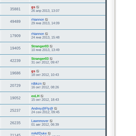
gs
35881
26 апр 2013, 13:07
rhiannon
49489
29 янв 2013, 14:09
rhiannon
17909
24 янв 2013, 15:48
Stranger03
19405
10 янв 2013, 13:49
Stranger03
42239
31 окт 2012, 09:47
gs
19686
18 окт 2012, 10:43
rdbkzn
20729
16 окт 2012, 08:26
exLH
19052
15 окт 2012, 18:43
Andrey@Fly@
25237
24 сен 2012, 09:45
Lawnmover
26235
01 авг 2012, 06:39
mAd!Duke
21145