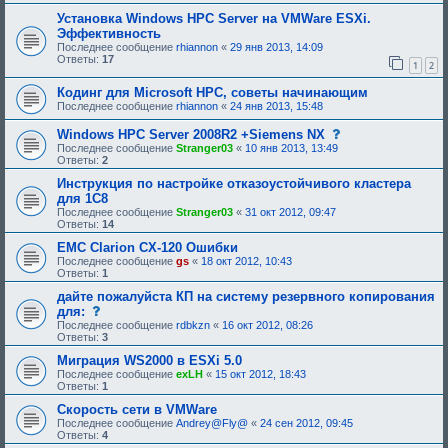
р
и
и
е
е
Установка Windows HPC Server на VMWare ESXi.
я
б
,
Эффективность
:
у
т
Последнее сообщение
rhiannon
«
29 янв 2013, 14:09
ю
р
Ответы:
17
щ
е
1
2
е
б
е
у
Кодинг для Microsoft HPC, советы начинающим
о
ю
Последнее сообщение
rhiannon
«
24 янв 2013, 15:48
д
щ
о
е
с
Windows HPC Server 2008R2 +Siemens NX
б
е
о
р
о
Последнее сообщение
Stranger03
«
10 янв 2013, 13:49
о
е
д
Ответы:
2
б
н
о
щ
Инструкция по настройке отказоустойчивого кластера
и
б
е
я
р
для 1С8
н
:
е
Последнее сообщение
Stranger03
«
31 окт 2012, 09:47
и
н
Ответы:
14
е
и
,
я
EMC Clarion CX-120 Ошибки
т
:
Последнее сообщение
gs
«
18 окт 2012, 10:43
р
Ответы:
1
е
б
дайте пожалуйста КП на систему резервного копирования
у
с
для:
ю
о
щ
Последнее сообщение
rdbkzn
«
16 окт 2012, 08:26
о
е
Ответы:
3
б
е
щ
Миграция WS2000 в ESXi 5.0
о
е
д
Последнее сообщение
exLH
«
15 окт 2012, 18:43
н
о
Ответы:
1
и
б
е
Скорость сети в VMWare
р
,
е
Последнее сообщение
Andrey@Fly@
«
24 сен 2012, 09:45
т
н
Ответы:
4
р
и