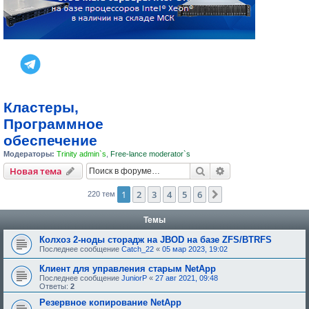
Кластеры,
Программное
обеспечение
Модераторы:
Trinity admin`s
,
Free-lance moderator`s
Поиск
Расширенный пои
Новая тема
1
2
3
4
5
6
След.
220 тем
Темы
Колхоз 2-ноды сторадж на JBOD на базе ZFS/BTRFS
Последнее сообщение
Catch_22
«
05 мар 2023, 19:02
Клиент для управления старым NetApp
Последнее сообщение
JuniorP
«
27 авг 2021, 09:48
Ответы:
2
Резервное копирование NetApp