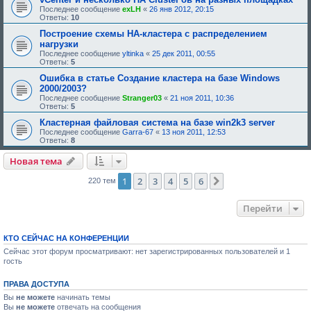
н
Последнее сообщение
exLH
«
26 янв 2012, 20:15
и
Ответы:
10
я
:
Построение схемы HA-кластера с распределением
нагрузки
Последнее сообщение
yltinka
«
25 дек 2011, 00:55
Ответы:
5
Ошибка в статье Создание кластера на базе Windows
2000/2003?
Последнее сообщение
Stranger03
«
21 ноя 2011, 10:36
Ответы:
5
Кластерная файловая система на базе win2k3 server
Последнее сообщение
Garra-67
«
13 ноя 2011, 12:53
Ответы:
8
Новая тема
1
2
3
4
5
6
След.
220 тем
Перейти
КТО СЕЙЧАС НА КОНФЕРЕНЦИИ
Сейчас этот форум просматривают: нет зарегистрированных пользователей и 1
гость
ПРАВА ДОСТУПА
Вы
не можете
начинать темы
Вы
не можете
отвечать на сообщения