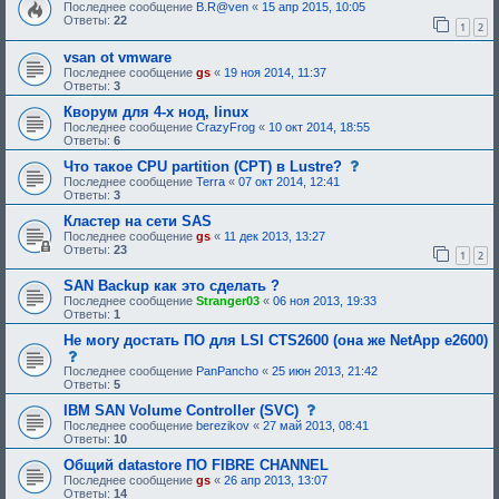
о
Последнее сообщение
B.R@ven
«
15 апр 2015, 10:05
и
о
Ответы:
22
я
1
2
б
:
щ
vsan ot vmware
е
н
Последнее сообщение
gs
«
19 ноя 2014, 11:37
и
Ответы:
3
е
,
Кворум для 4-х нод, linux
т
Последнее сообщение
CrazyFrog
«
10 окт 2014, 18:55
р
Ответы:
6
е
б
с
Что такое CPU partition (CPT) в Lustre?
у
о
Последнее сообщение
Terra
«
07 окт 2014, 12:41
ю
о
Ответы:
3
щ
б
е
щ
Кластер на сети SAS
е
е
Последнее сообщение
gs
«
11 дек 2013, 13:27
о
н
Ответы:
23
1
2
д
и
о
е
б
,
SAN Backup как это сделать ?
р
т
Последнее сообщение
Stranger03
«
06 ноя 2013, 19:33
е
р
Ответы:
1
н
е
и
б
Не могу достать ПО для LSI CTS2600 (она же NetApp e2600)
я
у
с
:
ю
о
Последнее сообщение
PanPancho
«
25 июн 2013, 21:42
щ
о
Ответы:
5
е
б
е
щ
с
IBM SAN Volume Controller (SVC)
о
е
о
Последнее сообщение
berezikov
«
27 май 2013, 08:41
д
н
о
Ответы:
10
о
и
б
б
е
щ
Общий datastore ПО FIBRE CHANNEL
р
,
е
Последнее сообщение
gs
«
26 апр 2013, 13:07
е
т
н
Ответы:
14
н