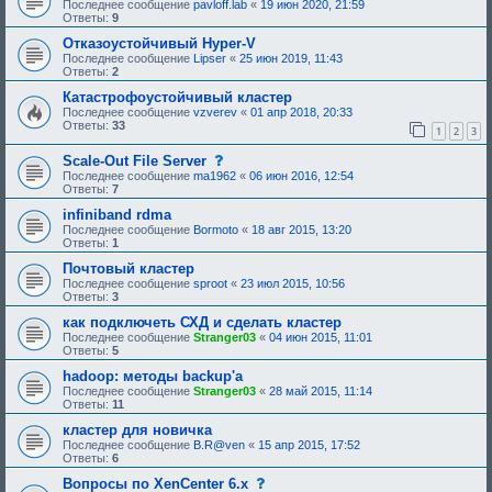
Последнее сообщение
pavloff.lab
«
19 июн 2020, 21:59
Ответы:
9
Отказоустойчивый Hyper-V
Последнее сообщение
Lipser
«
25 июн 2019, 11:43
Ответы:
2
Катастрофоустойчивый кластер
Последнее сообщение
vzverev
«
01 апр 2018, 20:33
Ответы:
33
1
2
3
с
Scale-Out File Server
о
Последнее сообщение
ma1962
«
06 июн 2016, 12:54
о
Ответы:
7
б
щ
infiniband rdma
е
Последнее сообщение
Bormoto
«
18 авг 2015, 13:20
н
Ответы:
1
и
е
Почтовый кластер
,
Последнее сообщение
sproot
«
23 июл 2015, 10:56
т
Ответы:
3
р
е
как подключеть СХД и сделать кластер
б
Последнее сообщение
Stranger03
«
04 июн 2015, 11:01
у
Ответы:
5
ю
щ
hadoop: методы backup'a
е
Последнее сообщение
Stranger03
«
28 май 2015, 11:14
е
Ответы:
11
о
д
кластер для новичка
о
Последнее сообщение
B.R@ven
«
15 апр 2015, 17:52
б
Ответы:
6
р
е
с
Вопросы по XenCenter 6.x
н