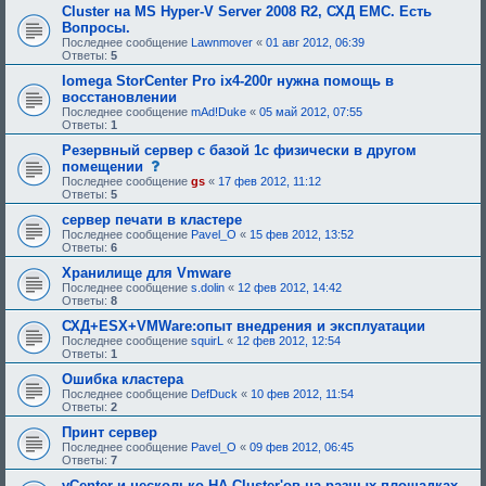
е
я
Cluster на MS Hyper-V Server 2008 R2, СХД EMC. Есть
б
:
Вопросы.
у
Последнее сообщение
Lawnmover
«
01 авг 2012, 06:39
ю
Ответы:
5
щ
е
Iomega StorCenter Pro ix4-200r нужна помощь в
е
восстановлении
о
д
Последнее сообщение
mAd!Duke
«
05 май 2012, 07:55
о
Ответы:
1
б
Резервный сервер с базой 1с физически в другом
р
е
с
помещении
н
о
Последнее сообщение
gs
«
17 фев 2012, 11:12
и
о
Ответы:
5
я
б
:
щ
сервер печати в кластере
е
Последнее сообщение
Pavel_O
«
15 фев 2012, 13:52
н
Ответы:
6
и
е
Хранилище для Vmware
,
Последнее сообщение
s.dolin
«
12 фев 2012, 14:42
т
Ответы:
8
р
е
СХД+ESX+VMWare:опыт внедрения и эксплуатации
б
Последнее сообщение
squirL
«
12 фев 2012, 12:54
у
Ответы:
1
ю
щ
Ошибка кластера
е
Последнее сообщение
DefDuck
«
10 фев 2012, 11:54
е
Ответы:
2
о
д
Принт сервер
о
Последнее сообщение
Pavel_O
«
09 фев 2012, 06:45
б
Ответы:
7
р
е
vCenter и несколько HA Cluster'ов на разных площадках