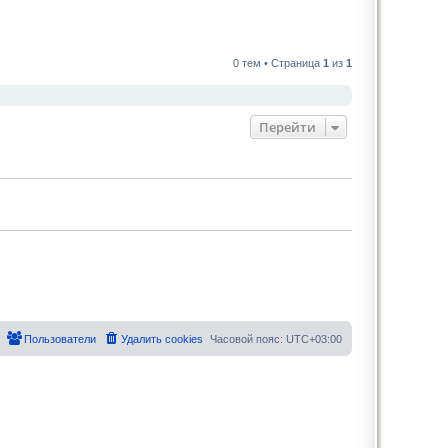
0 тем • Страница
1
из
1
Перейти
Пользователи
Удалить cookies
Часовой пояс:
UTC+03:00