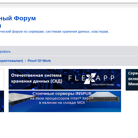
ный Форум
и
ческий форум по серверам, системам хранения данных, кластерам,
ровать
 криптовалют)
Proof Of Work