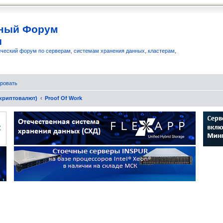
ный Форум
и
ческий форум по серверам, системам хранения данных, кластерам,
ровать
 криптовалют)
Proof Of Work