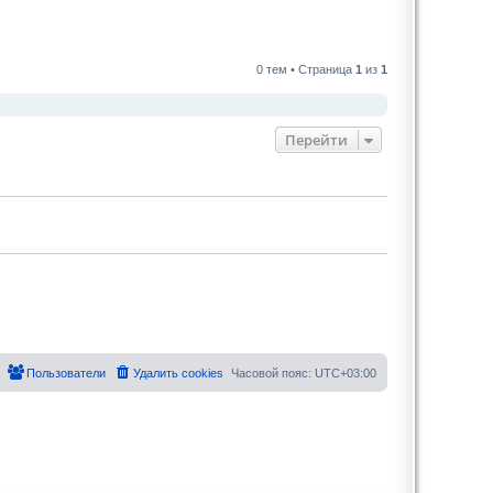
0 тем • Страница
1
из
1
Перейти
Пользователи
Удалить cookies
Часовой пояс:
UTC+03:00