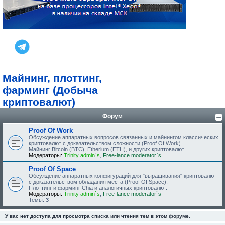
Майнинг, плоттинг,
фарминг (Добыча
криптовалют)
Форум
Proof Of Work
Обсуждение аппаратных вопросов связанных и майнингом классических
криптовалют с доказательством сложности (Proof Of Work).
Майнинг Bitcoin (BTC), Etherium (ETH), и других криптовалют.
Модераторы:
Trinity admin`s
,
Free-lance moderator`s
Proof Of Space
Обсуждение аппаратных конфигураций для "выращивания" криптовалют
с доказательством обладания места (Proof Of Space).
Плоттинг и фарминг Chia и аналогичных криптовалют.
Модераторы:
Trinity admin`s
,
Free-lance moderator`s
Темы:
3
У вас нет доступа для просмотра списка или чтения тем в этом форуме.