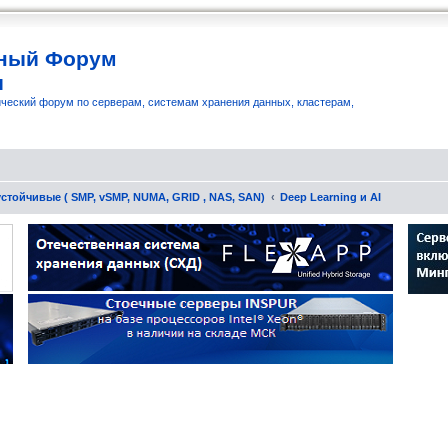
ный Форум
и
ческий форум по серверам, системам хранения данных, кластерам,
стойчивые ( SMP, vSMP, NUMA, GRID , NAS, SAN)
Deep Learning и AI