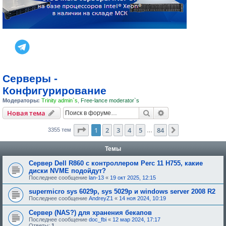
Серверы -
Конфигурирование
Модераторы:
Trinity admin`s
,
Free-lance moderator`s
Поиск
Расширенный пои
Новая тема
Страница
1
из
84
1
2
3
4
5
84
След.
3355 тем
…
Темы
Сервер Dell R860 с контроллером Perc 11 H755, какие
диски NVME подойдут?
Последнее сообщение
lan-13
«
19 окт 2025, 12:15
supermicro sys 6029p, sys 5029p и windows server 2008 R2
Последнее сообщение
AndreyZ1
«
14 ноя 2024, 10:19
Сервер (NAS?) для хранения бекапов
Последнее сообщение
doc_fbi
«
12 мар 2024, 17:17
Ответы:
1