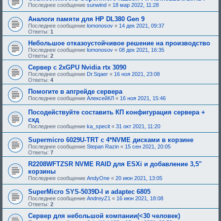
Последнее сообщение
sunwind
«
18 мар 2022, 11:28
Аналоги памяти для HP DL380 Gen 9
Последнее сообщение
lomonosov
«
14 дек 2021, 09:37
Ответы:
1
Небольшое отказоустойчивое решение на производство
Последнее сообщение
lomonosov
«
08 дек 2021, 16:35
Ответы:
2
Сервер с 2xGPU Nvidia rtx 3090
Последнее сообщение
Dr.Sqaer
«
16 ноя 2021, 23:08
Ответы:
4
Помогите в апгрейде сервера
Последнее сообщение
АлексейКЛ
«
16 ноя 2021, 15:46
Посодействуйте составить КП конфигурация сервера +
схд
Последнее сообщение
ka_specit
«
31 окт 2021, 11:20
Supermicro 6029U-TRT c 4*NVME дисками в корзине
Последнее сообщение
Stepan Razin
«
15 сен 2021, 20:05
Ответы:
7
R2208WFTZSR NVME RAID для ESXi и добавление 3,5"
корзины
Последнее сообщение
AndyOne
«
20 июн 2021, 13:05
SuperMicro SYS-5039D-I и adaptec 6805
Последнее сообщение
AndreyZ1
«
16 июн 2021, 18:08
Ответы:
2
Сервер для небольшой компании(<30 человек)