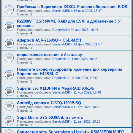
Проблема с Supermicro X9SCL-F после обновления BIOS
Последнее сообщение
ServiceMSK
«
16 июн 2023, 13:47
Ответы:
1
R2208WFTZSR NVME RAID для ESXi и добавление 3,5"
корзины
Последнее сообщение
CamryVolf
«
02 апр 2023, 16:46
Ответы:
4
Adaptech ASR-71605Q + CSE-M35T
Последнее сообщение
ServiceMSK
«
14 фев 2023, 11:57
Ответы:
1
подключение питания к бекплану
Последнее сообщение
DepoHelp
«
11 янв 2023, 10:48
Ответы:
1
Помогите сконфигурировать хранение для сервера на
Supermicro H12SSL-C
Последнее сообщение
DepoHelp
«
10 янв 2023, 12:47
Ответы:
1
Supermicro X11DPI-N и MegaRAID 9361-8i
Последнее сообщение
ServiceMSK
«
11 ноя 2022, 12:48
Ответы:
1
Апгрейд корпуса 743TQ-1200B-SQ
Последнее сообщение
ServiceMSK
«
11 авг 2022, 10:22
Ответы:
1
SuperMicro SYS-5039A-iL и память
Последнее сообщение
ServiceMSK
«
11 авг 2022, 10:20
Ответы:
1
Совместимость Supermicro x11ssh-f и KSM32ED8/16HD?