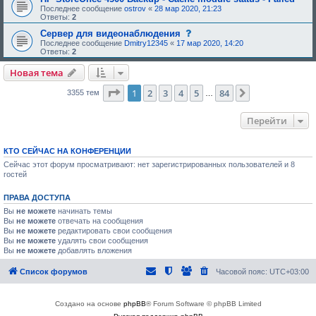
н
о
е
,
е
Последнее сообщение
ostrov
«
28 мар 2020, 21:23
и
б
е
т
н
Ответы:
2
я
р
о
р
и
:
е
д
е
е
с
Сервер для видеонаблюдения
н
о
б
,
о
Последнее сообщение
Dmitry12345
«
17 мар 2020, 14:20
и
б
у
т
о
Ответы:
2
я
р
ю
р
б
:
е
щ
е
щ
Новая тема
н
е
б
е
и
е
у
н
я
о
ю
Страница
1
из
84
1
2
3
4
5
и
84
След.
3355 тем
…
:
д
щ
е
о
е
,
б
е
т
Перейти
р
о
р
е
д
е
н
о
б
и
б
у
КТО СЕЙЧАС НА КОНФЕРЕНЦИИ
я
р
ю
Сейчас этот форум просматривают: нет зарегистрированных пользователей и 8
:
е
щ
гостей
н
е
и
е
я
о
ПРАВА ДОСТУПА
:
д
о
Вы
не можете
начинать темы
б
Вы
не можете
отвечать на сообщения
р
Вы
не можете
редактировать свои сообщения
е
Вы
не можете
удалять свои сообщения
н
Вы
не можете
добавлять вложения
и
я
:
Список форумов
Часовой пояс:
UTC+03:00
Создано на основе
phpBB
® Forum Software © phpBB Limited