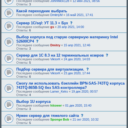
Последнее сообщение
JohnWick128
«
12 июн 2021, 08:56
Ответы:
3
Какой переходник выбрать
Последнее сообщение
DmitriyM
«
16 май 2021, 17:41
с
Сервер 1С/sql: УТ 11.3 + Бух
о
Последнее сообщение
gs
«
20 апр 2021, 14:00
о
Ответы:
6
б
щ
Выбор корпуса под старую серверную материнку Intel
е
с
S2600CP4
н
о
Последнее сообщение
Dmitry
«
15 апр 2021, 12:46
и
о
Ответы:
3
е
б
,
щ
с
Сервер для 1С 8.3 на 12 терминальных юзеров
т
е
о
Последнее сообщение
ViktorK
«
24 дек 2020, 14:03
р
н
о
Ответы:
5
е
и
б
б
е
щ
с
Подбор сервера для виртуализации.
у
,
е
о
Последнее сообщение
ViktorK
«
23 дек 2020, 17:44
ю
т
н
о
Ответы:
6
щ
р
и
б
е
е
е
щ
Смогу ли использовать бэкплейн BPN-SAS-743TQ корпуса
е
б
,
е
743TQ-865B-SQ без SAS-контроллера?
о
у
т
н
д
Последнее сообщение
Lamer_Keks
«
19 дек 2020, 00:57
ю
р
и
о
Ответы:
4
щ
е
е
б
е
б
,
Выбор 1U корпуса
р
е
у
т
е
Последнее сообщение
hitower
«
01 дек 2020, 15:40
о
ю
р
н
Ответы:
3
д
щ
е
и
о
е
б
я
с
Нужен сервер для тяжелого сайта
б
е
у
:
о
Последнее сообщение
р
Sponge Bob
«
21 окт 2020, 10:32
о
ю
о
Ответы:
5
е
д
щ
б
н
о
е