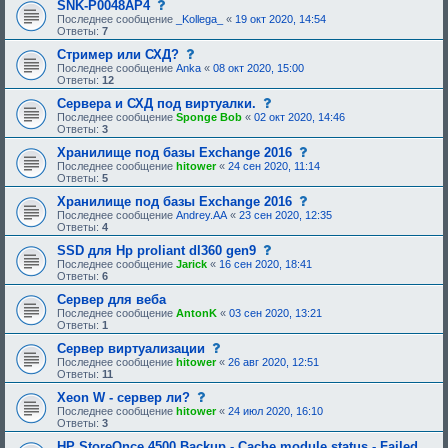
щ
с
SNK-P0048AP4
и
б
е
е
о
я
Последнее сообщение
_Kollega_
«
19 окт 2020, 14:54
р
о
н
о
:
Ответы:
7
е
д
и
б
н
о
е
щ
с
Стример или СХД?
и
б
,
е
о
я
Последнее сообщение
Anka
«
08 окт 2020, 15:00
р
т
н
о
:
Ответы:
12
е
р
и
б
н
е
е
щ
с
Сервера и СХД под виртуалки.
и
б
,
е
о
я
Последнее сообщение
Sponge Bob
«
02 окт 2020, 14:46
у
т
н
о
:
Ответы:
3
ю
р
и
б
щ
е
е
щ
с
Хранилище под базы Exchange 2016
е
б
,
е
о
Последнее сообщение
hitower
«
24 сен 2020, 11:14
е
у
т
н
о
Ответы:
5
о
ю
р
и
б
д
щ
е
е
щ
с
Хранилище под базы Exchange 2016
о
е
б
,
е
о
Последнее сообщение
Andrey.AA
«
23 сен 2020, 12:35
б
е
у
т
н
о
Ответы:
4
р
о
ю
р
и
б
е
д
щ
е
е
щ
с
SSD для Hp proliant dl360 gen9
н
о
е
б
,
е
о
Последнее сообщение
Jarick
«
16 сен 2020, 18:41
и
б
е
у
т
н
о
Ответы:
6
я
р
о
ю
р
и
б
:
е
д
щ
е
е
щ
Сервер для веба
н
о
е
б
,
е
Последнее сообщение
AntonK
«
03 сен 2020, 13:21
и
б
е
у
т
н
Ответы:
1
я
р
о
ю
р
и
:
е
д
щ
е
е
с
Сервер виртуализации
н
о
е
б
,
о
Последнее сообщение
hitower
«
26 авг 2020, 12:51
и
б
е
у
т
о
Ответы:
11
я
р
о
ю
р
б
:
е
д
щ
е
щ
с
Xeon W - сервер ли?
н
о
е
б
е
о
Последнее сообщение
hitower
«
24 июл 2020, 16:10
и
б
е
у
н
о
Ответы:
3
я
р
о
ю
и
б
:
е
д
щ
е
щ
HP StoreOnce 4500 Backup - Cache module status - Failed