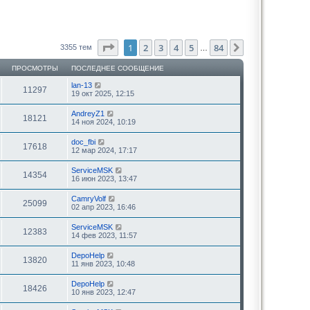
Страница
1
из
84
1
2
3
4
5
84
След.
3355 тем
…
ПРОСМОТРЫ
ПОСЛЕДНЕЕ СООБЩЕНИЕ
lan-13
11297
19 окт 2025, 12:15
AndreyZ1
18121
14 ноя 2024, 10:19
doc_fbi
17618
12 мар 2024, 17:17
ServiceMSK
14354
16 июн 2023, 13:47
CamryVolf
25099
02 апр 2023, 16:46
ServiceMSK
12383
14 фев 2023, 11:57
DepoHelp
13820
11 янв 2023, 10:48
DepoHelp
18426
10 янв 2023, 12:47