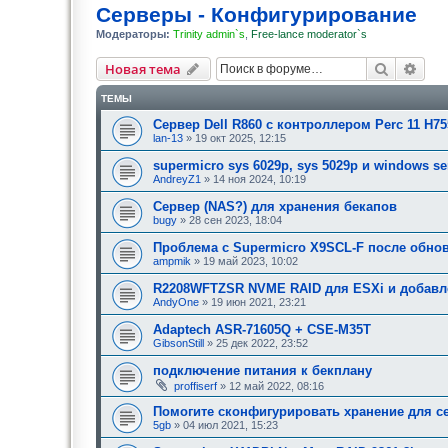
Серверы - Конфигурирование
Модераторы:
Trinity admin`s
,
Free-lance moderator`s
Поиск
Рас
Новая тема
ТЕМЫ
Сервер Dell R860 с контроллером Perc 11 H7
lan-13
» 19 окт 2025, 12:15
supermicro sys 6029p, sys 5029p и windows se
AndreyZ1
» 14 ноя 2024, 10:19
Сервер (NAS?) для хранения бекапов
bugy
» 28 сен 2023, 18:04
Проблема с Supermicro X9SCL-F после обно
ampmik
» 19 май 2023, 10:02
R2208WFTZSR NVME RAID для ESXi и добавле
AndyOne
» 19 июн 2021, 23:21
Adaptech ASR-71605Q + CSE-M35T
GibsonStill
» 25 дек 2022, 23:52
подключение питания к бекплану
proffiserf
» 12 май 2022, 08:16
Помогите сконфигурировать хранение для с
5gb
» 04 июл 2021, 15:23