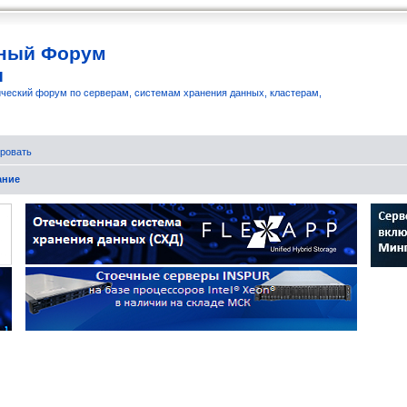
ный Форум
и
ческий форум по серверам, системам хранения данных, кластерам,
ровать
ание