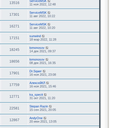
ServiceMSK
13516
11 ноя 2022, 12:48
ServiceMSK
17301
11 авг 2022, 10:22
ServiceMSK
16271
11 авг 2022, 10:20
sunwind
17151
18 мар 2022, 11:28
lomonosov
18245
14 дек 2021, 09:37
lomonosov
18656
08 дек 2021, 16:35
Dr.Sqaer
17901
16 ноя 2021, 23:08
АлексейКЛ
17759
16 ноя 2021, 15:46
ka_specit
12771
31 окт 2021, 11:20
Stepan Razin
22581
15 сен 2021, 20:05
AndyOne
12867
20 июн 2021, 13:05