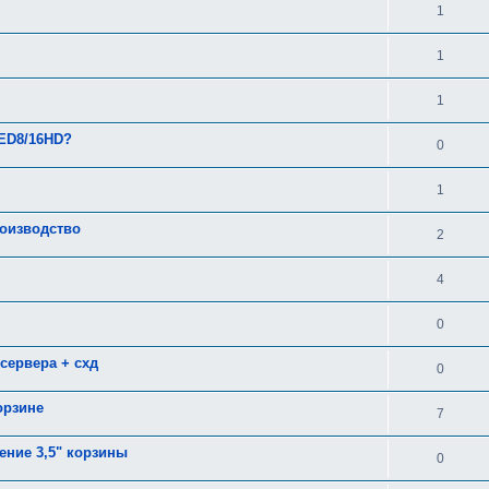
1
1
1
2ED8/16HD?
0
1
роизводство
2
4
0
сервера + схд
0
орзине
7
ние 3,5" корзины
0