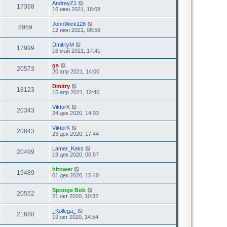
AndreyZ1
17368
16 июн 2021, 18:08
JohnWick128
8959
12 июн 2021, 08:56
DmitriyM
17999
16 май 2021, 17:41
gs
20573
20 апр 2021, 14:00
Dmitry
18123
15 апр 2021, 12:46
ViktorK
20343
24 дек 2020, 14:03
ViktorK
20843
23 дек 2020, 17:44
Lamer_Keks
20499
19 дек 2020, 00:57
hitower
19489
01 дек 2020, 15:40
Sponge Bob
20552
21 окт 2020, 10:32
_Kollega_
21680
19 окт 2020, 14:54