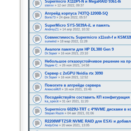
Supermicro X11DPI-N и MegaRAID 9361-8i
sterxv
» 12 окт 2022, 09:37
Апгрейд корпуса 743TQ-1200B-SQ
Boris73
» 24 фев 2022, 05:57
SuperMicro SYS-5039A-iL и память
AndreyZ1
» 14 апр 2022, 10:32
Совместимость Supermicro x11ssh-f и KSM3
sunwind
» 18 мар 2022, 11:28
Аналоги памяти для HP DL380 Gen 9
Dr.Sqaer
» 16 ноя 2021, 23:10
Небольшое отказоустойчивое решение на п
Вадим С.
» 26 ноя 2021, 14:58
Сервер с 2xGPU Nvidia rtx 3090
Dr.Sqaer
» 16 ноя 2021, 12:52
Помогите в апгрейде сервера
АлексейКЛ
» 16 ноя 2021, 15:46
Посодействуйте составить КП конфигурация 
ka_specit
» 31 окт 2021, 11:20
Supermicro 6029U-TRT c 4*NVME дисками в к
Stepan Razin
» 04 авг 2021, 01:06
R2208WFTZSR NVME RAID для ESXi и добавле
AndyOne
» 20 июн 2021, 13:05