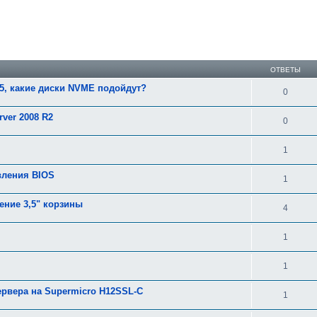
ширенный поиск
ОТВЕТЫ
55, какие диски NVME подойдут?
0
rver 2008 R2
0
1
вления BIOS
1
ние 3,5" корзины
4
1
1
ервера на Supermicro H12SSL-C
1