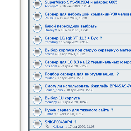
SuperMicro SYS-5039D-I и adaptec 6805
AndreyZ1
» 16 июн 2021, 12:34
Сервер для небольшой компании(<30 челове
Paul007
» 12 янв 2007, 10:30
Какой переходник выбрать
DmitriyM
» 16 май 2021, 17:41
с
Сервер 1С/sql: УТ 11.3 + Бух
о
fremdling
» 15 апр 2021, 09:32
о
б
Выбор корпуса под старую серверную матери
щ
amiton
» 07 апр 2021, 10:12
е
н
Сервер для 1С 8.3 на 12 терминальных юзер
и
е
eds.adm
» 23 дек 2020, 21:58
,
т
с
Подбор сервера для виртуализации.
р
о
teudar
» 17 дек 2020, 15:59
е
о
б
б
Смогу ли использовать бэкплейн BPN-SAS-7
у
щ
Lamer_Keks
» 18 дек 2020, 15:36
ю
е
щ
н
е
Выбор 1U корпуса
и
е
е
memcpy
» 01 дек 2020, 10:46
о
,
д
т
с
Нужен сервер для тяжелого сайта
о
р
о
Fimas
» 16 окт 2020, 13:17
б
е
о
р
б
б
с
SNK-P0048AP4
е
у
щ
о
н
ю
_Kollega_
» 17 окт 2020, 11:05
е
о
и
щ
н