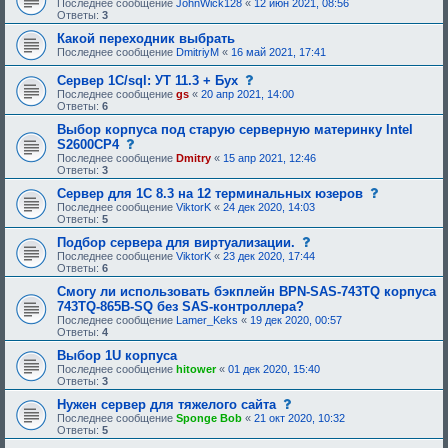
Последнее сообщение
JohnWick128
«
12 июн 2021, 08:56
Ответы:
3
Какой переходник выбрать
Последнее сообщение
DmitriyM
«
16 май 2021, 17:41
с
Сервер 1С/sql: УТ 11.3 + Бух
о
Последнее сообщение
gs
«
20 апр 2021, 14:00
о
Ответы:
6
б
щ
Выбор корпуса под старую серверную материнку Intel
е
с
S2600CP4
н
о
Последнее сообщение
Dmitry
«
15 апр 2021, 12:46
и
о
Ответы:
3
е
б
,
щ
с
Сервер для 1С 8.3 на 12 терминальных юзеров
т
е
о
Последнее сообщение
ViktorK
«
24 дек 2020, 14:03
р
н
о
Ответы:
5
е
и
б
б
е
щ
с
Подбор сервера для виртуализации.
у
,
е
о
Последнее сообщение
ViktorK
«
23 дек 2020, 17:44
ю
т
н
о
Ответы:
6
щ
р
и
б
е
е
е
щ
Смогу ли использовать бэкплейн BPN-SAS-743TQ корпуса
е
б
,
е
743TQ-865B-SQ без SAS-контроллера?
о
у
т
н
д
Последнее сообщение
Lamer_Keks
«
19 дек 2020, 00:57
ю
р
и
о
Ответы:
4
щ
е
е
б
е
б
,
Выбор 1U корпуса
р
е
у
т
е
Последнее сообщение
hitower
«
01 дек 2020, 15:40
о
ю
р
н
Ответы:
3
д
щ
е
и
о
е
б
я
с
Нужен сервер для тяжелого сайта
б
е
у
:
о
Последнее сообщение
р
Sponge Bob
«
21 окт 2020, 10:32
о
ю
о
Ответы:
5
е
д
щ
б
н
о
е