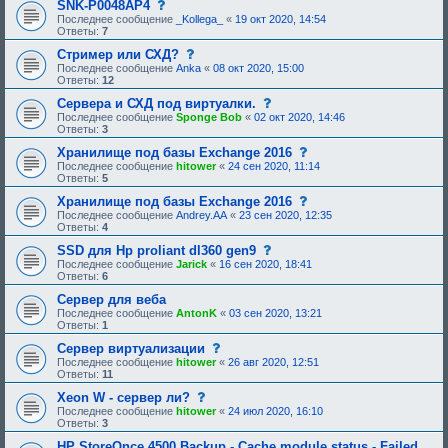
щ
с
SNK-P0048AP4
и
б
е
е
о
я
Последнее сообщение
_Kollega_
«
19 окт 2020, 14:54
р
о
н
о
:
Ответы:
7
е
д
и
б
н
о
е
щ
с
Стример или СХД?
и
б
,
е
о
я
Последнее сообщение
Anka
«
08 окт 2020, 15:00
р
т
н
о
:
Ответы:
12
е
р
и
б
н
е
е
щ
с
Сервера и СХД под виртуалки.
и
б
,
е
о
я
Последнее сообщение
Sponge Bob
«
02 окт 2020, 14:46
у
т
н
о
:
Ответы:
3
ю
р
и
б
щ
е
е
щ
с
Хранилище под базы Exchange 2016
е
б
,
е
о
Последнее сообщение
hitower
«
24 сен 2020, 11:14
е
у
т
н
о
Ответы:
5
о
ю
р
и
б
д
щ
е
е
щ
с
Хранилище под базы Exchange 2016
о
е
б
,
е
о
Последнее сообщение
Andrey.AA
«
23 сен 2020, 12:35
б
е
у
т
н
о
Ответы:
4
р
о
ю
р
и
б
е
д
щ
е
е
щ
с
SSD для Hp proliant dl360 gen9
н
о
е
б
,
е
о
Последнее сообщение
Jarick
«
16 сен 2020, 18:41
и
б
е
у
т
н
о
Ответы:
6
я
р
о
ю
р
и
б
:
е
д
щ
е
е
щ
Сервер для веба
н
о
е
б
,
е
Последнее сообщение
AntonK
«
03 сен 2020, 13:21
и
б
е
у
т
н
Ответы:
1
я
р
о
ю
р
и
:
е
д
щ
е
е
с
Сервер виртуализации
н
о
е
б
,
о
Последнее сообщение
hitower
«
26 авг 2020, 12:51
и
б
е
у
т
о
Ответы:
11
я
р
о
ю
р
б
:
е
д
щ
е
щ
с
Xeon W - сервер ли?
н
о
е
б
е
о
Последнее сообщение
hitower
«
24 июл 2020, 16:10
и
б
е
у
н
о
Ответы:
3
я
р
о
ю
и
б
:
е
д
щ
е
щ
HP StoreOnce 4500 Backup - Cache module status - Failed