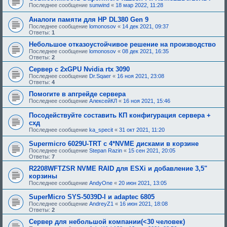
Последнее сообщение
sunwind
«
18 мар 2022, 11:28
Аналоги памяти для HP DL380 Gen 9
Последнее сообщение
lomonosov
«
14 дек 2021, 09:37
Ответы:
1
Небольшое отказоустойчивое решение на производство
Последнее сообщение
lomonosov
«
08 дек 2021, 16:35
Ответы:
2
Сервер с 2xGPU Nvidia rtx 3090
Последнее сообщение
Dr.Sqaer
«
16 ноя 2021, 23:08
Ответы:
4
Помогите в апгрейде сервера
Последнее сообщение
АлексейКЛ
«
16 ноя 2021, 15:46
Посодействуйте составить КП конфигурация сервера +
схд
Последнее сообщение
ka_specit
«
31 окт 2021, 11:20
Supermicro 6029U-TRT c 4*NVME дисками в корзине
Последнее сообщение
Stepan Razin
«
15 сен 2021, 20:05
Ответы:
7
R2208WFTZSR NVME RAID для ESXi и добавление 3,5"
корзины
Последнее сообщение
AndyOne
«
20 июн 2021, 13:05
SuperMicro SYS-5039D-I и adaptec 6805
Последнее сообщение
AndreyZ1
«
16 июн 2021, 18:08
Ответы:
2
Сервер для небольшой компании(<30 человек)