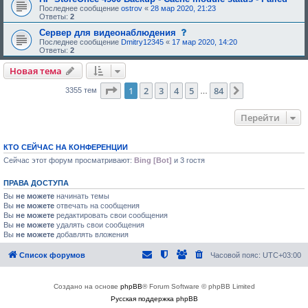
н
о
е
,
е
Последнее сообщение
ostrov
«
28 мар 2020, 21:23
и
б
е
т
н
Ответы:
2
я
р
о
р
и
:
е
д
е
е
с
Сервер для видеонаблюдения
н
о
б
,
о
Последнее сообщение
Dmitry12345
«
17 мар 2020, 14:20
и
б
у
т
о
Ответы:
2
я
р
ю
р
б
:
е
щ
е
щ
Новая тема
н
е
б
е
и
е
у
н
я
о
ю
Страница
1
из
84
1
2
3
4
5
и
84
След.
3355 тем
…
:
д
щ
е
о
е
,
б
е
т
Перейти
р
о
р
е
д
е
н
о
б
и
б
у
КТО СЕЙЧАС НА КОНФЕРЕНЦИИ
я
р
ю
Сейчас этот форум просматривают:
Bing [Bot]
и 3 гостя
:
е
щ
н
е
и
е
ПРАВА ДОСТУПА
я
о
:
Вы
не можете
начинать темы
д
о
Вы
не можете
отвечать на сообщения
б
Вы
не можете
редактировать свои сообщения
р
Вы
не можете
удалять свои сообщения
е
Вы
не можете
добавлять вложения
н
и
я
Список форумов
Часовой пояс:
UTC+03:00
:
Создано на основе
phpBB
® Forum Software © phpBB Limited
Русская поддержка phpBB