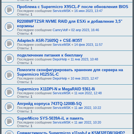
Проблема с Supermicro X9SCL-F после обновления BIOS
Последнее сообщение
ServiceMSK
«
16 июн 2023, 13:47
Ответы:
1
R2208WFTZSR NVME RAID для ESXi и добавление 3,5"
корзины
Последнее сообщение
CamryVolf
«
02 апр 2023, 16:46
Ответы:
4
Adaptech ASR-71605Q + CSE-M35T
Последнее сообщение
ServiceMSK
«
14 фев 2023, 11:57
Ответы:
1
подключение питания к бекплану
Последнее сообщение
DepoHelp
«
11 янв 2023, 10:48
Ответы:
1
Помогите сконфигурировать хранение для сервера на
Supermicro H12SSL-C
Последнее сообщение
DepoHelp
«
10 янв 2023, 12:47
Ответы:
1
Supermicro X11DPI-N и MegaRAID 9361-8i
Последнее сообщение
ServiceMSK
«
11 ноя 2022, 12:48
Ответы:
1
Апгрейд корпуса 743TQ-1200B-SQ
Последнее сообщение
ServiceMSK
«
11 авг 2022, 10:22
Ответы:
1
SuperMicro SYS-5039A-iL и память
Последнее сообщение
ServiceMSK
«
11 авг 2022, 10:20
Ответы:
1
Совместимость Supermicro x11ssh-f и KSM32ED8/16HD?