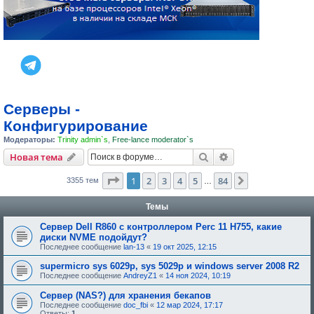
Серверы -
Конфигурирование
Модераторы:
Trinity admin`s
,
Free-lance moderator`s
Поиск
Расширенный пои
Новая тема
Страница
1
из
84
1
2
3
4
5
84
След.
3355 тем
…
Темы
Сервер Dell R860 с контроллером Perc 11 H755, какие
диски NVME подойдут?
Последнее сообщение
lan-13
«
19 окт 2025, 12:15
supermicro sys 6029p, sys 5029p и windows server 2008 R2
Последнее сообщение
AndreyZ1
«
14 ноя 2024, 10:19
Сервер (NAS?) для хранения бекапов
Последнее сообщение
doc_fbi
«
12 мар 2024, 17:17
Ответы:
1