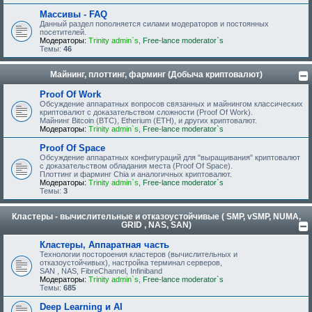
Массивы - FAQ
Данный раздел пополняется силами модераторов и постоянных
посетителей.
Модераторы:
Trinity admin`s
,
Free-lance moderator`s
Темы:
46
Майнинг, плоттинг, фарминг (Добыча криптовалют)
Proof Of Work
Обсуждение аппаратных вопросов связанных и майнингом классических
криптовалют с доказательством сложности (Proof Of Work).
Майнинг Bitcoin (BTC), Etherium (ETH), и других криптовалют.
Модераторы:
Trinity admin`s
,
Free-lance moderator`s
Proof Of Space
Обсуждение аппаратных конфигураций для "выращивания" криптовалют
с доказательством обладания места (Proof Of Space).
Плоттинг и фарминг Chia и аналогичных криптовалют.
Модераторы:
Trinity admin`s
,
Free-lance moderator`s
Темы:
3
Кластеры - вычислительные и отказоустойчивые ( SMP, vSMP, NUMA,
GRID , NAS, SAN)
Кластеры, Аппаратная часть
Технологии постороения кластеров (вычислительных и
отказоустойчивых), настройка терминал серверов,
SAN , NAS, FibreChannel, Infiniband
Модераторы:
Trinity admin`s
,
Free-lance moderator`s
Темы:
685
Deep Learning и AI