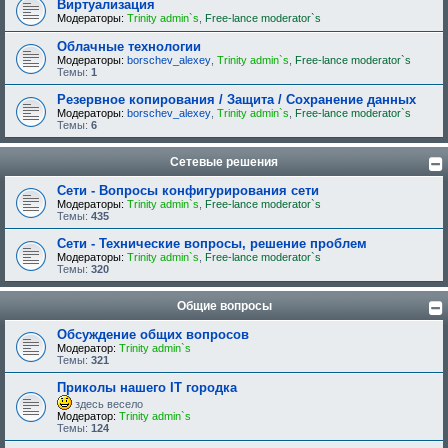
Виртуализация
Модераторы:
Trinity admin`s
,
Free-lance moderator`s
Облачные технологии
Модераторы:
borschev_alexey
,
Trinity admin`s
,
Free-lance moderator`s
Темы:
1
Резервное копирования / Защита / Сохранение данных
Модераторы:
borschev_alexey
,
Trinity admin`s
,
Free-lance moderator`s
Темы:
6
Сетевые решения
Сети - Вопросы конфигурирования сети
Модераторы:
Trinity admin`s
,
Free-lance moderator`s
Темы:
435
Сети - Технические вопросы, решение проблем
Модераторы:
Trinity admin`s
,
Free-lance moderator`s
Темы:
320
Общие вопросы
Обсуждение общих вопросов
Модератор:
Trinity admin`s
Темы:
321
Приколы нашего IT городка
здесь весело
Модератор:
Trinity admin`s
Темы:
124