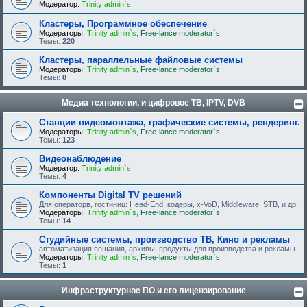
Модератор:
Trinity admin`s
Кластеры, Программное обеспечение
Модераторы:
Trinity admin`s
,
Free-lance moderator`s
Темы:
220
Кластеры, параллельные файловые системы
Модераторы:
Trinity admin`s
,
Free-lance moderator`s
Темы:
8
Медиа технологии, и цифровое ТВ, IPTV, DVB
Станции видеомонтажа, графические системы, рендеринг.
Модераторы:
Trinity admin`s
,
Free-lance moderator`s
Темы:
123
Видеонаблюдение
Модератор:
Trinity admin`s
Темы:
4
Компоненты Digital TV решений
Для операторв, гостиниц: Head-End, кодеры, x-VoD, Middleware, STB, и др.
Модераторы:
Trinity admin`s
,
Free-lance moderator`s
Темы:
14
Студийные системы, производство ТВ, Кино и рекламы
автоматизация вещания, архивы, продукты для производства и рекламы.
Модераторы:
Trinity admin`s
,
Free-lance moderator`s
Темы:
1
Инфраструктурное ПО и его лицензирование