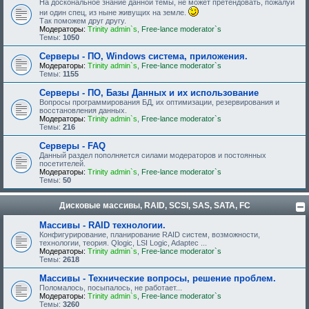
На доскональное знание данной темы, не может претендовать, пожалуй
ни один спец, из ныне живущих на земле.
Так поможем друг другу.
Модераторы:
Trinity admin`s
,
Free-lance moderator`s
Темы:
1050
Серверы - ПО, Windows система, приложения.
Модераторы:
Trinity admin`s
,
Free-lance moderator`s
Темы:
1155
Серверы - ПО, Базы Данных и их использование
Вопросы программирования БД, их оптимизации, резервирования и
восстановления данных.
Модераторы:
Trinity admin`s
,
Free-lance moderator`s
Темы:
216
Серверы - FAQ
Данный раздел пополняется силами модераторов и постоянных
посетителей.
Модераторы:
Trinity admin`s
,
Free-lance moderator`s
Темы:
50
Дисковые массивы, RAID, SCSI, SAS, SATA, FC
Массивы - RAID технологии.
Конфигурирование, планирование RAID систем, возможности,
технологии, теория. Qlogic, LSI Logic, Adaptec ...
Модераторы:
Trinity admin`s
,
Free-lance moderator`s
Темы:
2618
Массивы - Технические вопросы, решение проблем.
Поломалось, посыпалось, не работает...
Модераторы:
Trinity admin`s
,
Free-lance moderator`s
Темы:
3260