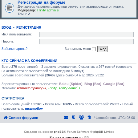
Регистрация на форуме
Для заявок на регистрацию при отсутствии активирующего письма.
Модератор:
Trinity admin`s
Темы:
2
ВХОД
•
РЕГИСТРАЦИЯ
Имя пользователя:
Пароль:
Забыли пароль?
Запомнить меня
КТО СЕЙЧАС НА КОНФЕРЕНЦИИ
Всего
270
посетителей :: 3 зарегистрированных, 0 скрытых и 267 гостей (основано
на активности пользователей за последние 5 минут)
Больше всего посетителей (
2646
) здесь было 04 мар 2026, 23:22
Зарегистрированные пользователи:
Baidu [Spider]
,
Bing [Bot]
,
Google [Bot]
Легенда:
Администраторы
,
Trinity
,
Trinity admin`s
СТАТИСТИКА
Всего сообщений:
133961
• Всего тем:
18695
• Всего пользователей:
26333
• Новый
пользователь:
msamoilov
Список форумов
Часовой пояс:
UTC+03:00
Создано на основе
phpBB
® Forum Software © phpBB Limited
Русская поддержка phpBB