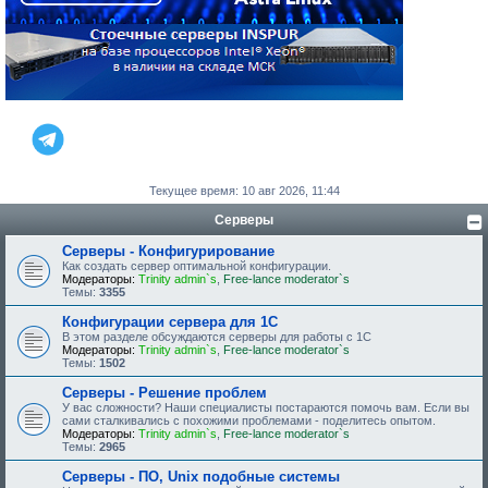
Текущее время: 10 авг 2026, 11:44
Серверы
Серверы - Конфигурирование
Как создать сервер оптимальной конфигурации.
Модераторы:
Trinity admin`s
,
Free-lance moderator`s
Темы:
3355
Конфигурации сервера для 1С
В этом разделе обсуждаются серверы для работы с 1С
Модераторы:
Trinity admin`s
,
Free-lance moderator`s
Темы:
1502
Серверы - Решение проблем
У вас сложности? Наши специалисты постараются помочь вам. Если вы
сами сталкивались с похожими проблемами - поделитесь опытом.
Модераторы:
Trinity admin`s
,
Free-lance moderator`s
Темы:
2965
Серверы - ПО, Unix подобные системы