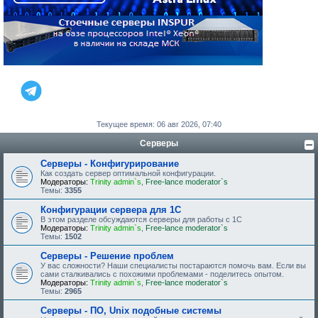
Текущее время: 06 авг 2026, 07:40
Серверы
Серверы - Конфигурирование
Как создать сервер оптимальной конфигурации.
Модераторы:
Trinity admin`s
,
Free-lance moderator`s
Темы:
3355
Конфигурации сервера для 1С
В этом разделе обсуждаются серверы для работы с 1С
Модераторы:
Trinity admin`s
,
Free-lance moderator`s
Темы:
1502
Серверы - Решение проблем
У вас сложности? Наши специалисты постараются помочь вам. Если вы
сами сталкивались с похожими проблемами - поделитесь опытом.
Модераторы:
Trinity admin`s
,
Free-lance moderator`s
Темы:
2965
Серверы - ПО, Unix подобные системы