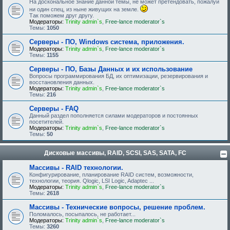
На доскональное знание данной темы, не может претендовать, пожалуй
ни один спец, из ныне живущих на земле.
Так поможем друг другу.
Модераторы:
Trinity admin`s
,
Free-lance moderator`s
Темы:
1050
Серверы - ПО, Windows система, приложения.
Модераторы:
Trinity admin`s
,
Free-lance moderator`s
Темы:
1155
Серверы - ПО, Базы Данных и их использование
Вопросы программирования БД, их оптимизации, резервирования и
восстановления данных.
Модераторы:
Trinity admin`s
,
Free-lance moderator`s
Темы:
216
Серверы - FAQ
Данный раздел пополняется силами модераторов и постоянных
посетителей.
Модераторы:
Trinity admin`s
,
Free-lance moderator`s
Темы:
50
Дисковые массивы, RAID, SCSI, SAS, SATA, FC
Массивы - RAID технологии.
Конфигурирование, планирование RAID систем, возможности,
технологии, теория. Qlogic, LSI Logic, Adaptec ...
Модераторы:
Trinity admin`s
,
Free-lance moderator`s
Темы:
2618
Массивы - Технические вопросы, решение проблем.
Поломалось, посыпалось, не работает...
Модераторы:
Trinity admin`s
,
Free-lance moderator`s
Темы:
3260