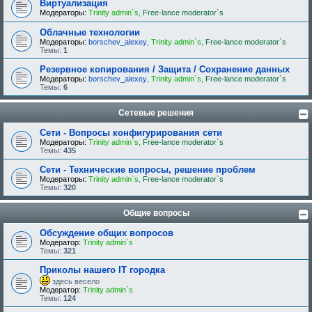
Виртуализация
Модераторы:
Trinity admin`s
,
Free-lance moderator`s
Облачные технологии
Модераторы:
borschev_alexey
,
Trinity admin`s
,
Free-lance moderator`s
Темы:
1
Резервное копирования / Защита / Сохранение данных
Модераторы:
borschev_alexey
,
Trinity admin`s
,
Free-lance moderator`s
Темы:
6
Сетевые решения
Сети - Вопросы конфигурирования сети
Модераторы:
Trinity admin`s
,
Free-lance moderator`s
Темы:
435
Сети - Технические вопросы, решение проблем
Модераторы:
Trinity admin`s
,
Free-lance moderator`s
Темы:
320
Общие вопросы
Обсуждение общих вопросов
Модератор:
Trinity admin`s
Темы:
321
Приколы нашего IT городка
здесь весело
Модератор:
Trinity admin`s
Темы:
124