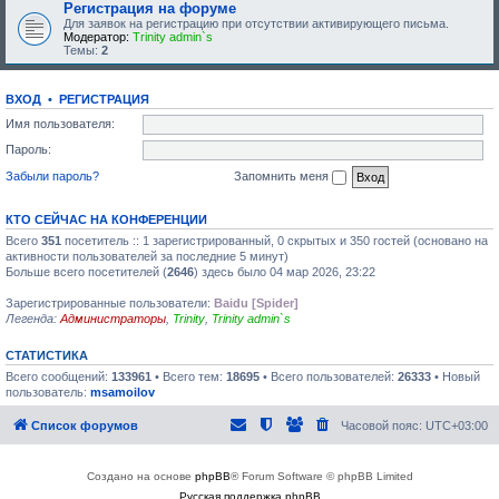
Регистрация на форуме
Для заявок на регистрацию при отсутствии активирующего письма.
Модератор:
Trinity admin`s
Темы:
2
ВХОД
•
РЕГИСТРАЦИЯ
Имя пользователя:
Пароль:
Забыли пароль?
Запомнить меня
КТО СЕЙЧАС НА КОНФЕРЕНЦИИ
Всего
351
посетитель :: 1 зарегистрированный, 0 скрытых и 350 гостей (основано на
активности пользователей за последние 5 минут)
Больше всего посетителей (
2646
) здесь было 04 мар 2026, 23:22
Зарегистрированные пользователи:
Baidu [Spider]
Легенда:
Администраторы
,
Trinity
,
Trinity admin`s
СТАТИСТИКА
Всего сообщений:
133961
• Всего тем:
18695
• Всего пользователей:
26333
• Новый
пользователь:
msamoilov
Список форумов
Часовой пояс:
UTC+03:00
Создано на основе
phpBB
® Forum Software © phpBB Limited
Русская поддержка phpBB