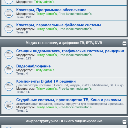
Модератор:
Trinity admin`s
Кластеры, Программное обеспечение
Модераторы:
Trinity admin`s
,
Free-lance moderator`s
Темы:
220
Кластеры, параллельные файловые системы
Модераторы:
Trinity admin`s
,
Free-lance moderator`s
Темы:
8
Медиа технологии, и цифровое ТВ, IPTV, DVB
Станции видеомонтажа, графические системы, рендеринг.
Модераторы:
Trinity admin`s
,
Free-lance moderator`s
Темы:
123
Видеонаблюдение
Модератор:
Trinity admin`s
Темы:
4
Компоненты Digital TV решений
Для операторв, гостиниц: Head-End, кодеры, x-VoD, Middleware, STB, и др.
Модераторы:
Trinity admin`s
,
Free-lance moderator`s
Темы:
14
Студийные системы, производство ТВ, Кино и рекламы
автоматизация вещания, архивы, продукты для производства и рекламы.
Модераторы:
Trinity admin`s
,
Free-lance moderator`s
Темы:
1
Инфраструктурное ПО и его лицензирование