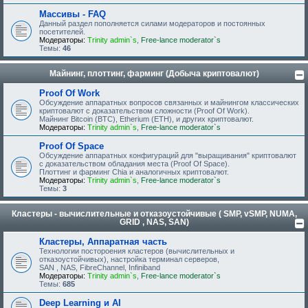
Массивы - FAQ
Данный раздел пополняется силами модераторов и постоянных
посетителей.
Модераторы:
Trinity admin`s
,
Free-lance moderator`s
Темы:
46
Майнинг, плоттинг, фарминг (Добыча криптовалют)
Proof Of Work
Обсуждение аппаратных вопросов связанных и майнингом классических
криптовалют с доказательством сложности (Proof Of Work).
Майнинг Bitcoin (BTC), Etherium (ETH), и других криптовалют.
Модераторы:
Trinity admin`s
,
Free-lance moderator`s
Proof Of Space
Обсуждение аппаратных конфигураций для "выращивания" криптовалют
с доказательством обладания места (Proof Of Space).
Плоттинг и фарминг Chia и аналогичных криптовалют.
Модераторы:
Trinity admin`s
,
Free-lance moderator`s
Темы:
3
Кластеры - вычислительные и отказоустойчивые ( SMP, vSMP, NUMA,
GRID , NAS, SAN)
Кластеры, Аппаратная часть
Технологии постороения кластеров (вычислительных и
отказоустойчивых), настройка терминал серверов,
SAN , NAS, FibreChannel, Infiniband
Модераторы:
Trinity admin`s
,
Free-lance moderator`s
Темы:
685
Deep Learning и AI