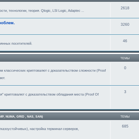
2618
, технологии, теория. Qlogic, LSI Logic, Adaptec ...
роблем.
3260
46
оянных посетителей.
ТЕМЫ
0
м классических криптовалют с доказательством сложности (Proof
лют.
3
" криптовалют с доказательством обладания места (Proof Of
 NUMA, GRID , NAS, SAN)
ТЕМЫ
685
тказоустойчивых), настройка терминал серверов,