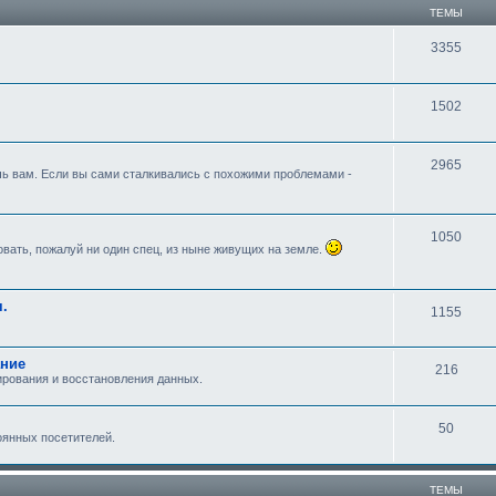
ТЕМЫ
3355
1502
2965
ь вам. Если вы сами сталкивались с похожими проблемами -
1050
вать, пожалуй ни один спец, из ныне живущих на земле.
.
1155
ание
216
ирования и восстановления данных.
50
оянных посетителей.
ТЕМЫ