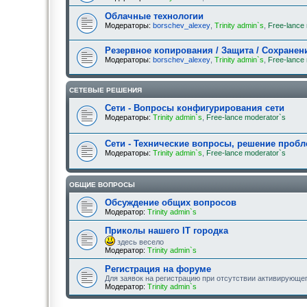
Облачные технологии
Модераторы:
borschev_alexey
,
Trinity admin`s
,
Free-lance
Резервное копирования / Защита / Сохранен
Модераторы:
borschev_alexey
,
Trinity admin`s
,
Free-lance
СЕТЕВЫЕ РЕШЕНИЯ
Сети - Вопросы конфигурирования сети
Модераторы:
Trinity admin`s
,
Free-lance moderator`s
Сети - Технические вопросы, решение проб
Модераторы:
Trinity admin`s
,
Free-lance moderator`s
ОБЩИЕ ВОПРОСЫ
Обсуждение общих вопросов
Модератор:
Trinity admin`s
Приколы нашего IT городка
здесь весело
Модератор:
Trinity admin`s
Регистрация на форуме
Для заявок на регистрацию при отсутствии активирующе
Модератор:
Trinity admin`s