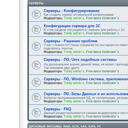
СЕРВЕРЫ
Серверы - Конфигурирование
Как создать сервер оптимальной конфигурации.
Модераторы:
Trinity admin`s
,
Free-lance moderator`s
Конфигурации сервера для 1С
В этом разделе обсуждаются серверы для работы с 1С
Модераторы:
Trinity admin`s
,
Free-lance moderator`s
Серверы - Решение проблем
У вас сложности? Наши специалисты постараются помоч
поделитесь опытом.
Модераторы:
Trinity admin`s
,
Free-lance moderator`s
Серверы - ПО, Unix подобные системы
На доскональное знание данной темы, не может претендо
Так поможем друг другу.
Модераторы:
Trinity admin`s
,
Free-lance moderator`s
Серверы - ПО, Windows система, приложения
Модераторы:
Trinity admin`s
,
Free-lance moderator`s
Серверы - ПО, Базы Данных и их использов
Вопросы программирования БД, их оптимизации, резерв
Модераторы:
Trinity admin`s
,
Free-lance moderator`s
Серверы - FAQ
Данный раздел пополняется силами модераторов и пост
Модераторы:
Trinity admin`s
,
Free-lance moderator`s
ДИСКОВЫЕ МАССИВЫ, RAID, SCSI, SAS, SATA, FC