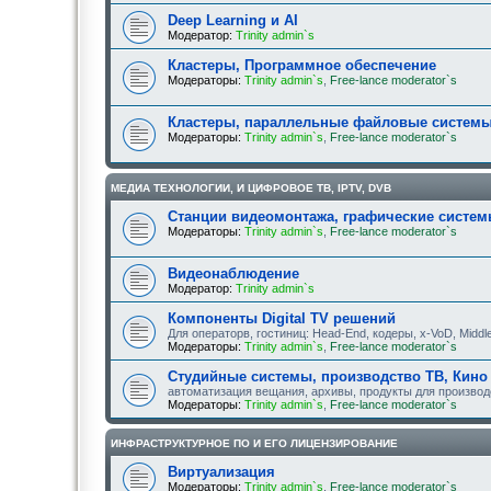
Deep Learning и AI
Модератор:
Trinity admin`s
Кластеры, Программное обеспечение
Модераторы:
Trinity admin`s
,
Free-lance moderator`s
Кластеры, параллельные файловые систем
Модераторы:
Trinity admin`s
,
Free-lance moderator`s
МЕДИА ТЕХНОЛОГИИ, И ЦИФРОВОЕ ТВ, IPTV, DVB
Станции видеомонтажа, графические системы
Модераторы:
Trinity admin`s
,
Free-lance moderator`s
Видеонаблюдение
Модератор:
Trinity admin`s
Компоненты Digital TV решений
Для операторв, гостиниц: Head-End, кодеры, x-VoD, Middle
Модераторы:
Trinity admin`s
,
Free-lance moderator`s
Студийные системы, производство ТВ, Кино
автоматизация вещания, архивы, продукты для производ
Модераторы:
Trinity admin`s
,
Free-lance moderator`s
ИНФРАСТРУКТУРНОЕ ПО И ЕГО ЛИЦЕНЗИРОВАНИЕ
Виртуализация
Модераторы:
Trinity admin`s
,
Free-lance moderator`s