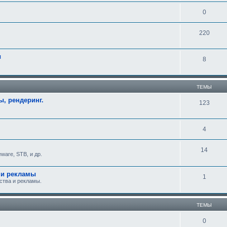
0
220
ы
8
ТЕМЫ
, рендеринг.
123
4
14
ware, STB, и др.
 и рекламы
1
ства и рекламы.
ТЕМЫ
0