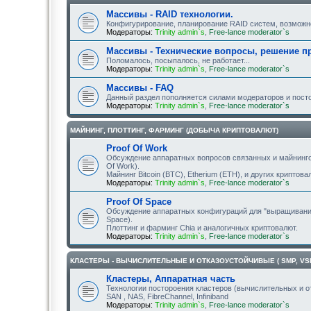
Массивы - RAID технологии.
Конфигурирование, планирование RAID систем, возможности
Модераторы:
Trinity admin`s
,
Free-lance moderator`s
Массивы - Технические вопросы, решение п
Поломалось, посыпалось, не работает...
Модераторы:
Trinity admin`s
,
Free-lance moderator`s
Массивы - FAQ
Данный раздел пополняется силами модераторов и пост
Модераторы:
Trinity admin`s
,
Free-lance moderator`s
МАЙНИНГ, ПЛОТТИНГ, ФАРМИНГ (ДОБЫЧА КРИПТОВАЛЮТ)
Proof Of Work
Обсуждение аппаратных вопросов связанных и майнинго
Of Work).
Майнинг Bitcoin (BTC), Etherium (ETH), и других криптова
Модераторы:
Trinity admin`s
,
Free-lance moderator`s
Proof Of Space
Обсуждение аппаратных конфигураций для "выращивания
Space).
Плоттинг и фарминг Chia и аналогичных криптовалют.
Модераторы:
Trinity admin`s
,
Free-lance moderator`s
КЛАСТЕРЫ - ВЫЧИСЛИТЕЛЬНЫЕ И ОТКАЗОУСТОЙЧИВЫЕ ( SMP, VSMP,
Кластеры, Аппаратная часть
Технологии постороения кластеров (вычислительных и о
SAN , NAS, FibreChannel, Infiniband
Модераторы:
Trinity admin`s
,
Free-lance moderator`s