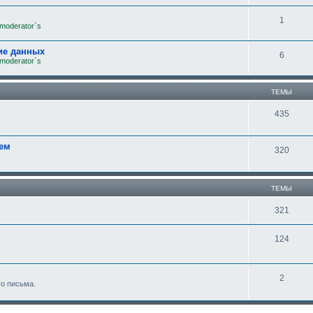
1
 moderator`s
ие данных
6
 moderator`s
ТЕМЫ
435
лем
320
ТЕМЫ
321
124
2
го письма.