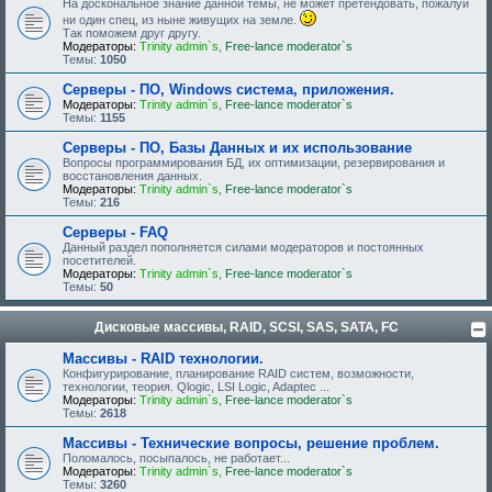
На доскональное знание данной темы, не может претендовать, пожалуй
ни один спец, из ныне живущих на земле.
Так поможем друг другу.
Модераторы:
Trinity admin`s
,
Free-lance moderator`s
Темы:
1050
Серверы - ПО, Windows система, приложения.
Модераторы:
Trinity admin`s
,
Free-lance moderator`s
Темы:
1155
Серверы - ПО, Базы Данных и их использование
Вопросы программирования БД, их оптимизации, резервирования и
восстановления данных.
Модераторы:
Trinity admin`s
,
Free-lance moderator`s
Темы:
216
Серверы - FAQ
Данный раздел пополняется силами модераторов и постоянных
посетителей.
Модераторы:
Trinity admin`s
,
Free-lance moderator`s
Темы:
50
Дисковые массивы, RAID, SCSI, SAS, SATA, FC
Массивы - RAID технологии.
Конфигурирование, планирование RAID систем, возможности,
технологии, теория. Qlogic, LSI Logic, Adaptec ...
Модераторы:
Trinity admin`s
,
Free-lance moderator`s
Темы:
2618
Массивы - Технические вопросы, решение проблем.
Поломалось, посыпалось, не работает...
Модераторы:
Trinity admin`s
,
Free-lance moderator`s
Темы:
3260