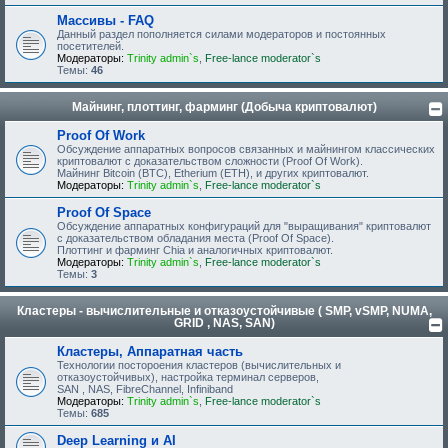
Массивы - FAQ
Данный раздел пополняется силами модераторов и постоянных
посетителей.
Модераторы:
Trinity admin`s
,
Free-lance moderator`s
Темы:
46
Майнинг, плоттинг, фарминг (Добыча криптовалют)
Proof Of Work
Обсуждение аппаратных вопросов связанных и майнингом классических
криптовалют с доказательством сложности (Proof Of Work).
Майнинг Bitcoin (BTC), Etherium (ETH), и других криптовалют.
Модераторы:
Trinity admin`s
,
Free-lance moderator`s
Proof Of Space
Обсуждение аппаратных конфигураций для "выращивания" криптовалют
с доказательством обладания места (Proof Of Space).
Плоттинг и фарминг Chia и аналогичных криптовалют.
Модераторы:
Trinity admin`s
,
Free-lance moderator`s
Темы:
3
Кластеры - вычислительные и отказоустойчивые ( SMP, vSMP, NUMA,
GRID , NAS, SAN)
Кластеры, Аппаратная часть
Технологии постороения кластеров (вычислительных и
отказоустойчивых), настройка терминал серверов,
SAN , NAS, FibreChannel, Infiniband
Модераторы:
Trinity admin`s
,
Free-lance moderator`s
Темы:
685
Deep Learning и AI