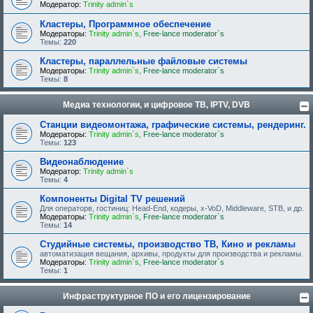
Модератор:
Trinity admin`s
Кластеры, Программное обеспечение
Модераторы:
Trinity admin`s
,
Free-lance moderator`s
Темы:
220
Кластеры, параллельные файловые системы
Модераторы:
Trinity admin`s
,
Free-lance moderator`s
Темы:
8
Медиа технологии, и цифровое ТВ, IPTV, DVB
Станции видеомонтажа, графические системы, рендеринг.
Модераторы:
Trinity admin`s
,
Free-lance moderator`s
Темы:
123
Видеонаблюдение
Модератор:
Trinity admin`s
Темы:
4
Компоненты Digital TV решений
Для операторв, гостиниц: Head-End, кодеры, x-VoD, Middleware, STB, и др.
Модераторы:
Trinity admin`s
,
Free-lance moderator`s
Темы:
14
Студийные системы, производство ТВ, Кино и рекламы
автоматизация вещания, архивы, продукты для производства и рекламы.
Модераторы:
Trinity admin`s
,
Free-lance moderator`s
Темы:
1
Инфраструктурное ПО и его лицензирование