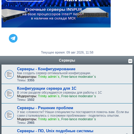
Текущее время: 09 авг 2026, 11:58
Серверы
Серверы - Конфигурирование
Как создать сервер оптимальной конфигурации.
Модераторы:
Trinity admin`s
,
Free-lance moderator`s
Темы:
3355
Конфигурации сервера для 1С
В этом разделе обсуждаются серверы для работы с 1С
Модераторы:
Trinity admin`s
,
Free-lance moderator`s
Темы:
1502
Серверы - Решение проблем
У вас сложности? Наши специалисты постараются помочь вам. Если вы
сами сталкивались с похожими проблемами - поделитесь опытом.
Модераторы:
Trinity admin`s
,
Free-lance moderator`s
Темы:
2965
Серверы - ПО, Unix подобные системы