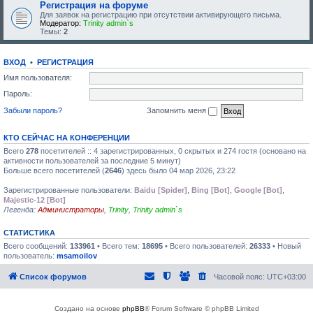
Регистрация на форуме
Для заявок на регистрацию при отсутствии активирующего письма.
Модератор:
Trinity admin`s
Темы:
2
ВХОД
•
РЕГИСТРАЦИЯ
Имя пользователя:
Пароль:
Забыли пароль?
Запомнить меня
КТО СЕЙЧАС НА КОНФЕРЕНЦИИ
Всего
278
посетителей :: 4 зарегистрированных, 0 скрытых и 274 гостя (основано на
активности пользователей за последние 5 минут)
Больше всего посетителей (
2646
) здесь было 04 мар 2026, 23:22
Зарегистрированные пользователи:
Baidu [Spider]
,
Bing [Bot]
,
Google [Bot]
,
Majestic-12 [Bot]
Легенда:
Администраторы
,
Trinity
,
Trinity admin`s
СТАТИСТИКА
Всего сообщений:
133961
• Всего тем:
18695
• Всего пользователей:
26333
• Новый
пользователь:
msamoilov
Список форумов
Часовой пояс:
UTC+03:00
Создано на основе
phpBB
® Forum Software © phpBB Limited