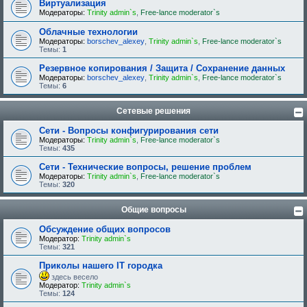
Виртуализация
Модераторы:
Trinity admin`s
,
Free-lance moderator`s
Облачные технологии
Модераторы:
borschev_alexey
,
Trinity admin`s
,
Free-lance moderator`s
Темы:
1
Резервное копирования / Защита / Сохранение данных
Модераторы:
borschev_alexey
,
Trinity admin`s
,
Free-lance moderator`s
Темы:
6
Сетевые решения
Сети - Вопросы конфигурирования сети
Модераторы:
Trinity admin`s
,
Free-lance moderator`s
Темы:
435
Сети - Технические вопросы, решение проблем
Модераторы:
Trinity admin`s
,
Free-lance moderator`s
Темы:
320
Общие вопросы
Обсуждение общих вопросов
Модератор:
Trinity admin`s
Темы:
321
Приколы нашего IT городка
здесь весело
Модератор:
Trinity admin`s
Темы:
124